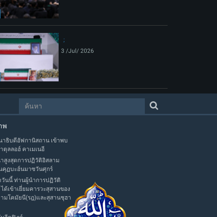
3 /Jul/ 2026
าพ
าธิบดีอัฟกานิสถาน เข้าพบ
าตุลลอฮ์ คาเมเนอี
นำสูงสุดการปฏิวัติอิสลาม
นคุฏบะฮ์นมาซวันศุกร์
าวันนี้ ท่านผู้นำการปฏิวัติ
 ได้เข้าเยี่ยมคารวะสุสานของ
มามโคมัยนี(รฎ)และสุสานชุฮา