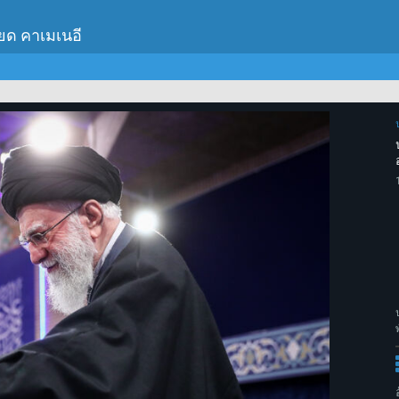
เยด คาเมเนอี