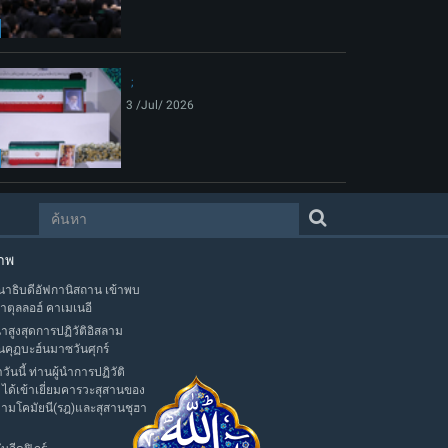
3 /Jul/ 2026
าพ
าธิบดีอัฟกานิสถาน เข้าพบ
าตุลลอฮ์ คาเมเนอี
นำสูงสุดการปฏิวัติอิสลาม
นคุฏบะฮ์นมาซวันศุกร์
าวันนี้ ท่านผู้นำการปฏิวัติ
 ได้เข้าเยี่ยมคารวะสุสานของ
มามโคมัยนี(รฎ)และสุสานชุฮา