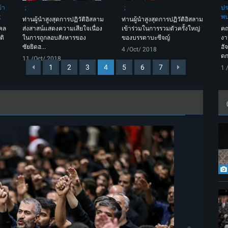
้า
ปร
พบ
ท่านผู้นำสูงสุดการปฏิวัติอิสลาม
ท่านผู้นำสูงสุดการปฏิวัติอิสลาม
คล
ส่งสาสน์แสดงความเสียใจเนื่อง
เข้าร่วมในการรวมตัวครั้งใหญ่
คณ
ติ
ในการถูกลอบสังหารของ
ของบรรดาบะซีจญ์
งา
ซัยยิดฮ...
ฮั
4 /Oct/ 2018
ดก
11 /Oct/ 2018
1
2
3
4
5
6
7
1 