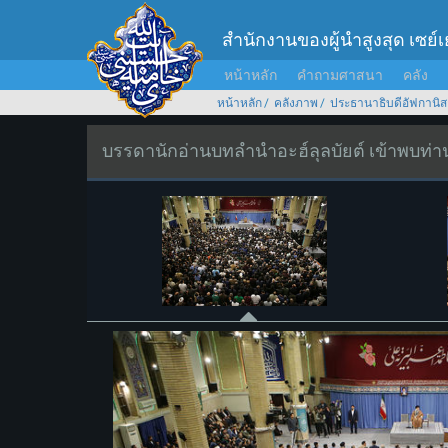
สำนักงานของผู้นำสูงสุด เซย์
หน้าหลัก
คำถามศาสนา
คลัง
หน้าหลัก
คลังภาพ
ประธานาธิบดีอัฟกานิส
บรรดานักอ่านบทลำนำอะฮ์ลุลบัยต์ เข้าพบท่านผ