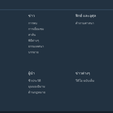
ข่าว
ฟิกฮ์ และอุศุล
การพบ
คำถามศาสนา
การเยี่ยมชม
สาส์น
พิธีต่างๆ
ธรรมเทศนา
บรรยาย
ผู้นำ
ข่าวต่างๆ
ชีวประวัติ
วีดิโอ ฉบับเต็ม
มุมมองอิมาม
ด้านกฏหมาย