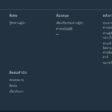
พิเศษ
ห้องสมุด
คลังภ
รู้จักท่านผู้นำ
เสียงเรียกร้องจากผู้นำ
ประธาน
ท่านอย
ศาสนบัญญัติ
ท่านผู้
กล่าวใ
ช่วงเช้
อิสลาม
ท่านอิ
ดาอ์
นมาซวั
ติดต่อสำนัก
ส่งจดหมาย
ติดต่อ
เกี่ยวกับเรา