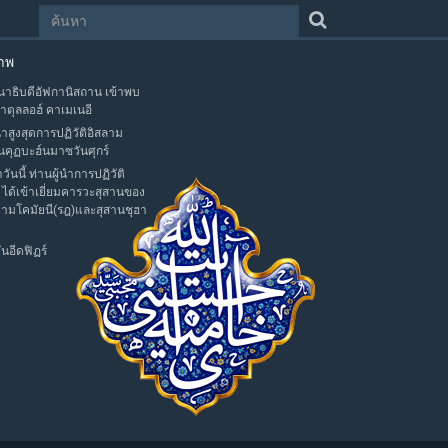
าพ
าธิบดีอัฟกานิสถาน เข้าพบ
าตุลลอฮ์ คาเมเนอี
นำสูงสุดการปฏิวัติอิสลาม
นคุฏบะฮ์นมาซวันศุกร์
าวันนี้ ท่านผู้นำการปฏิวัติ
 ได้เข้าเยี่ยมคารวะสุสานของ
มามโคมัยนี(รฎ)และสุสานชุฮา
นอีดฟิฏร์