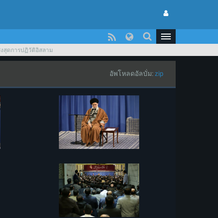
ูงสุดการปฏิวัติอิสลาม
อัพโหลดอัลบั่ม:
zip