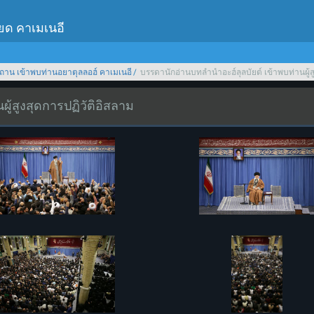
เยด คาเมเนอี
ถาน เข้าพบท่านอยาตุลลอฮ์ คาเมเนอี
บรรดานักอ่านบทลำนำอะฮ์ลุลบัยต์ เข้าพบท่านผู้ส
ู้สูงสุดการปฏิวัติอิสลาม