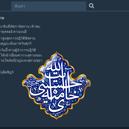
าพ
าธิบดีอัฟกานิสถาน เข้าพบ
าตุลลอฮ์ คาเมเนอี
นำสูงสุดการปฏิวัติอิสลาม
นคุฏบะฮ์นมาซวันศุกร์
าวันนี้ ท่านผู้นำการปฏิวัติ
 ได้เข้าเยี่ยมคารวะสุสานของ
มามโคมัยนี(รฎ)และสุสานชุฮา
นอีดฟิฏร์