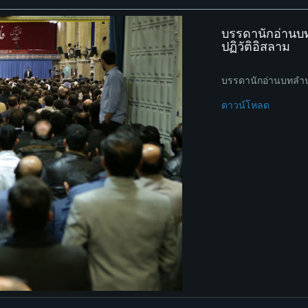
บรรดานักอ่านบทล
ปฏิวัติอิสลาม
บรรดานักอ่านบทลำนำอ
ดาวน์โหลด