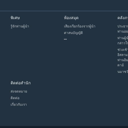
พิเศษ
ห้องสมุด
คลังภ
รู้จักท่านผู้นำ
เสียงเรียกร้องจากผู้นำ
ประธาน
ท่านอย
ศาสนบัญญัติ
ท่านผู้
กล่าวใ
ช่วงเช้
อิสลาม
ท่านอิ
ดาอ์
นมาซวั
ติดต่อสำนัก
ส่งจดหมาย
ติดต่อ
เกี่ยวกับเรา