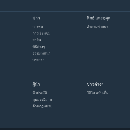
ข่าว
ฟิกฮ์ และอุศุล
การพบ
คำถามศาสนา
การเยี่ยมชม
สาส์น
พิธีต่างๆ
ธรรมเทศนา
บรรยาย
ผู้นำ
ข่าวต่างๆ
ชีวประวัติ
วีดิโอ ฉบับเต็ม
มุมมองอิมาม
ด้านกฏหมาย