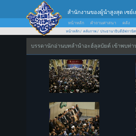
สำนักงานของผู้นำสูงสุด เซย์
หน้าหลัก
คำถามศาสนา
คลัง
หน้าหลัก
คลังภาพ
ประธานาธิบดีอัฟกานิส
บรรดานักอ่านบทลำนำอะฮ์ลุลบัยต์ เข้าพบท่านผ