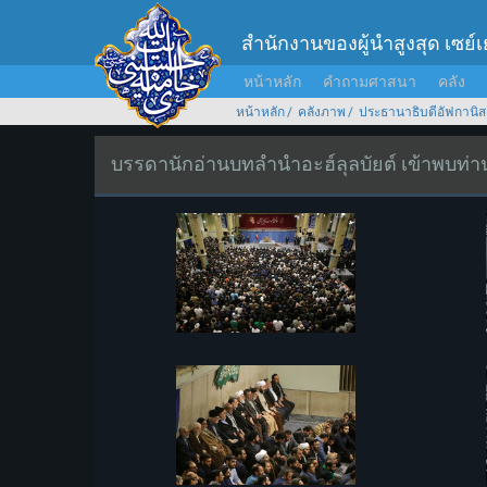
สำนักงานของผู้นำสูงสุด เซย์
หน้าหลัก
คำถามศาสนา
คลัง
หน้าหลัก
คลังภาพ
ประธานาธิบดีอัฟกานิส
บรรดานักอ่านบทลำนำอะฮ์ลุลบัยต์ เข้าพบท่านผ