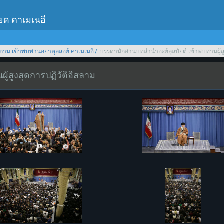
เยด คาเมเนอี
ถาน เข้าพบท่านอยาตุลลอฮ์ คาเมเนอี
บรรดานักอ่านบทลำนำอะฮ์ลุลบัยต์ เข้าพบท่านผู้ส
ู้สูงสุดการปฏิวัติอิสลาม