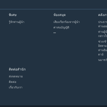
พิเศษ
ห้องสมุด
คลังภ
รู้จักท่านผู้นำ
เสียงเรียกร้องจากผู้นำ
ประธาน
ท่านอย
ศาสนบัญญัติ
ท่านผู้
กล่าวใ
ช่วงเช้
อิสลาม
ท่านอิ
ดาอ์
นมาซวั
ติดต่อสำนัก
ส่งจดหมาย
ติดต่อ
เกี่ยวกับเรา