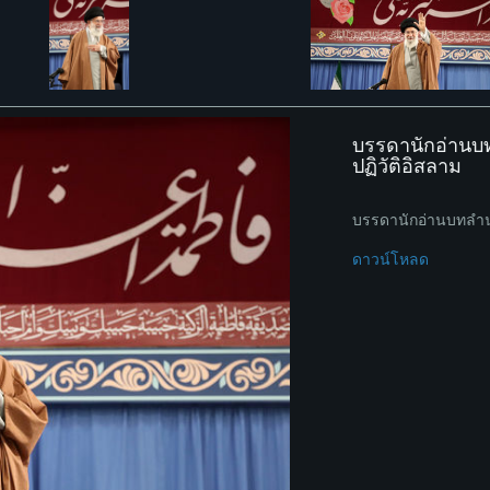
บรรดานักอ่านบทล
ปฏิวัติอิสลาม
บรรดานักอ่านบทลำนำอ
ดาวน์โหลด