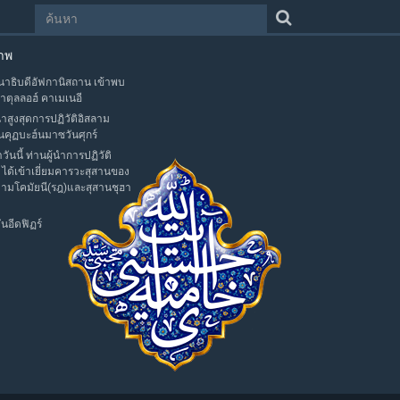
าพ
าธิบดีอัฟกานิสถาน เข้าพบ
าตุลลอฮ์ คาเมเนอี
นำสูงสุดการปฏิวัติอิสลาม
นคุฏบะฮ์นมาซวันศุกร์
าวันนี้ ท่านผู้นำการปฏิวัติ
 ได้เข้าเยี่ยมคารวะสุสานของ
มามโคมัยนี(รฎ)และสุสานชุฮา
นอีดฟิฏร์