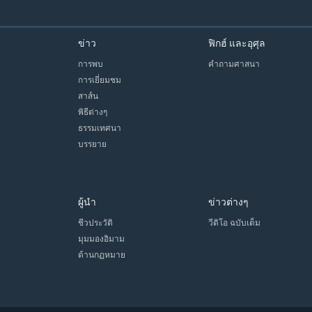
ข่าว
ฟิกฮ์ และอุศุล
การพบ
คำถามศาสนา
การเยี่ยมชม
สาส์น
พิธีต่างๆ
ธรรมเทศนา
บรรยาย
ผู้นำ
ข่าวต่างๆ
ชีวประวัติ
วีดิโอ ฉบับเต็ม
มุมมองอิมาม
ด้านกฏหมาย