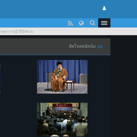
ูงสุดการปฏิวัติอิสลาม
อัพโหลดอัลบั่ม:
zip