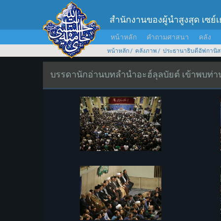
สำนักงานของผู้นำสูงสุด เซย์
หน้าหลัก
คำถามศาสนา
คลัง
หน้าหลัก
คลังภาพ
ประธานาธิบดีอัฟกานิส
บรรดานักอ่านบทลำนำอะฮ์ลุลบัยต์ เข้าพบท่านผ