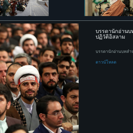
บรรดานักอ่านบทล
ปฏิวัติอิสลาม
บรรดานักอ่านบทลำนำอ
ดาวน์โหลด