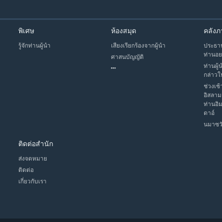
พิเศษ
ห้องสมุด
คลังภ
รู้จักท่านผู้นำ
เสียงเรียกร้องจากผู้นำ
ประธาน
ท่านอย
ศาสนบัญญัติ
ท่านผู้
กล่าวใ
ช่วงเช้
อิสลาม
ท่านอิ
ดาอ์
นมาซวั
ติดต่อสำนัก
ส่งจดหมาย
ติดต่อ
เกี่ยวกับเรา