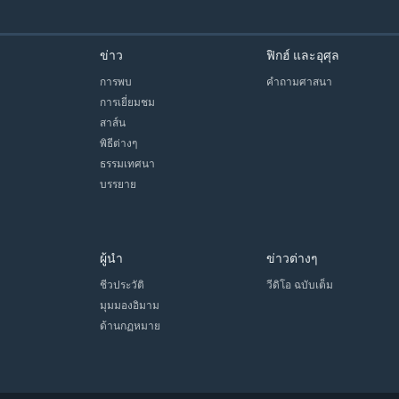
ข่าว
ฟิกฮ์ และอุศุล
การพบ
คำถามศาสนา
การเยี่ยมชม
สาส์น
พิธีต่างๆ
ธรรมเทศนา
บรรยาย
ผู้นำ
ข่าวต่างๆ
ชีวประวัติ
วีดิโอ ฉบับเต็ม
มุมมองอิมาม
ด้านกฏหมาย