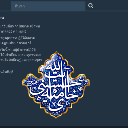
าพ
าธิบดีอัฟกานิสถาน เข้าพบ
าตุลลอฮ์ คาเมเนอี
นำสูงสุดการปฏิวัติอิสลาม
นคุฏบะฮ์นมาซวันศุกร์
าวันนี้ ท่านผู้นำการปฏิวัติ
 ได้เข้าเยี่ยมคารวะสุสานของ
มามโคมัยนี(รฎ)และสุสานชุฮา
นอีดฟิฏร์