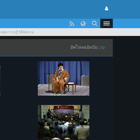
ูงสุดการปฏิวัติอิสลาม
อัพโหลดอัลบั่ม:
zip