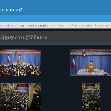
เยด คาเมเนอี
ถาน เข้าพบท่านอยาตุลลอฮ์ คาเมเนอี
บรรดานักอ่านบทลำนำอะฮ์ลุลบัยต์ เข้าพบท่านผู้ส
ู้สูงสุดการปฏิวัติอิสลาม