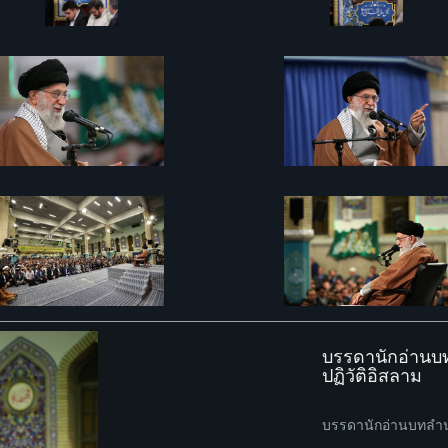
บรรดานักอ่านบทล
ปฏิวัติอิสลาม
บรรดานักอ่านบทลำนำอ