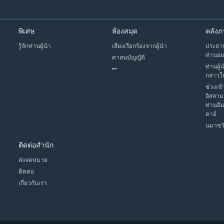
พิเศษ
ห้องสมุด
คลังภ
รู้จักท่านผู้นำ
เสียงเรียกร้องจากผู้นำ
ประธาน
ท่านอย
ศาสนบัญญัติ
ท่านผู้
กล่าวใ
ช่วงเช้
อิสลาม
ท่านอิ
ดาอ์
นมาซวั
ติดต่อสำนัก
ส่งจดหมาย
ติดต่อ
เกี่ยวกับเรา