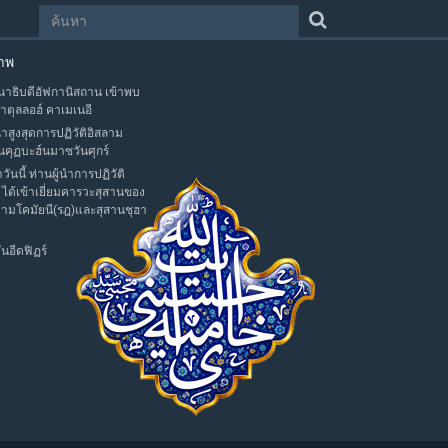
าพ
าธิบดีอัฟกานิสถาน เข้าพบ
าตุลลอฮ์ คาเมเนอี
นำสูงสุดการปฏิวัติอิสลาม
นคุฏบะฮ์นมาซวันศุกร์
าวันนี้ ท่านผู้นำการปฏิวัติ
 ได้เข้าเยี่ยมคารวะสุสานของ
มามโคมัยนี(รฎ)และสุสานชุฮา
นอีดฟิฏร์