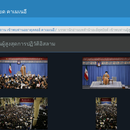
เยด คาเมเนอี
ถาน เข้าพบท่านอยาตุลลอฮ์ คาเมเนอี
บรรดานักอ่านบทลำนำอะฮ์ลุลบัยต์ เข้าพบท่านผู้ส
ู้สูงสุดการปฏิวัติอิสลาม