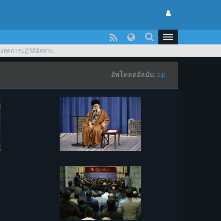
ูงสุดการปฏิวัติอิสลาม
อัพโหลดอัลบั่ม:
zip