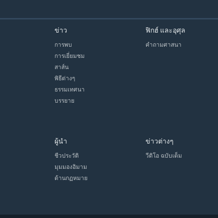
ข่าว
ฟิกฮ์ และอุศุล
การพบ
คำถามศาสนา
การเยี่ยมชม
สาส์น
พิธีต่างๆ
ธรรมเทศนา
บรรยาย
ผู้นำ
ข่าวต่างๆ
ชีวประวัติ
วีดิโอ ฉบับเต็ม
มุมมองอิมาม
ด้านกฏหมาย