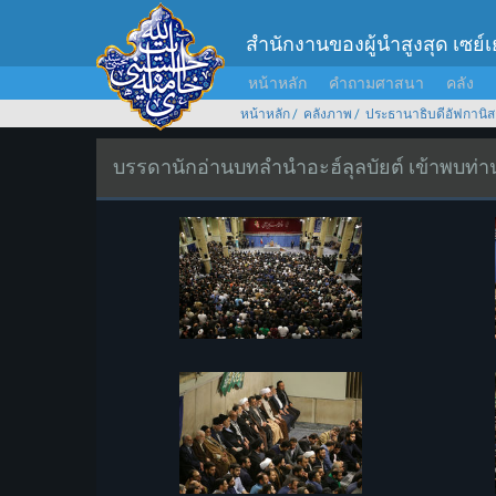
สำนักงานของผู้นำสูงสุด เซย์
หน้าหลัก
คำถามศาสนา
คลัง
หน้าหลัก
คลังภาพ
ประธานาธิบดีอัฟกานิส
บรรดานักอ่านบทลำนำอะฮ์ลุลบัยต์ เข้าพบท่านผ