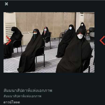
สำนักงานของผู้นำสูงสุด เซย์เยด คาเมเนอี
สัมมนาสัปดาห์แห่งเอกภาพ
อัพโหลดอัลบั่ม:
zip
สัมมนาสัปดาห์แห่งเอกภาพ
สัมมนาสัปดาห์แห่งเอกภาพ
ดาวน์โหลด