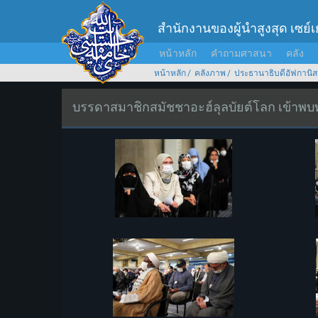
สำนักงานของผู้นำสูงสุด เซย์
หน้าหลัก
คำถามศาสนา
คลัง
หน้าหลัก
คลังภาพ
ประธานาธิบดีอัฟกานิส
บรรดาสมาชิกสมัชชาอะฮ์ลุลบัยต์โลก เข้าพบท่