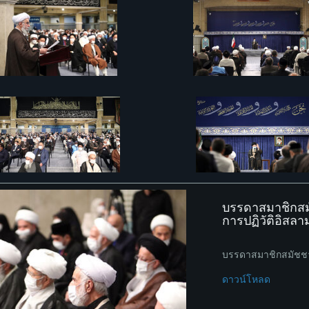
บรรดาสมาชิกสมัช
การปฏิวัติอิสลา
บรรดาสมาชิกสมัชชาอะ
ดาวน์โหลด