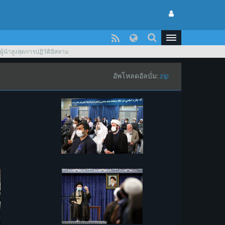
้นำสูงสุดการปฏิวัติอิสลาม
อัพโหลดอัลบั่ม:
zip