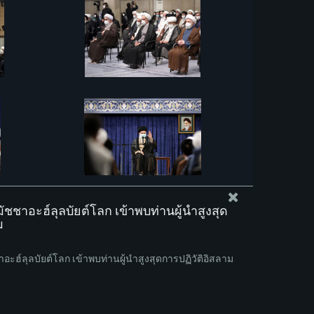
ชาอะฮ์ลุลบัยต์โลก เข้าพบท่านผู้นำสูงสุด
ม
ฮ์ลุลบัยต์โลก เข้าพบท่านผู้นำสูงสุดการปฏิวัติอิสลาม