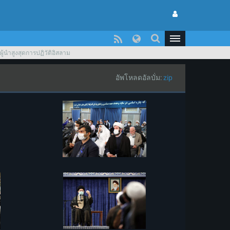
้นำสูงสุดการปฏิวัติอิสลาม
อัพโหลดอัลบั่ม:
zip