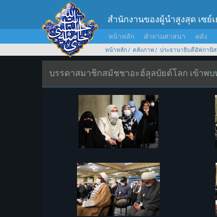
สำนักงานของผู้นำสูงสุด เซย์
หน้าหลัก
คำถามศาสนา
คลัง
หน้าหลัก
คลังภาพ
ประธานาธิบดีอัฟกานิส
บรรดาสมาชิกสมัชชาอะฮ์ลุลบัยต์โลก เข้าพบท่