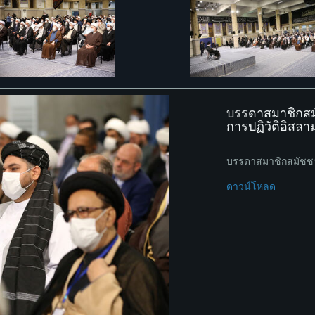
บรรดาสมาชิกสมัช
การปฏิวัติอิสลา
บรรดาสมาชิกสมัชชาอะ
ดาวน์โหลด