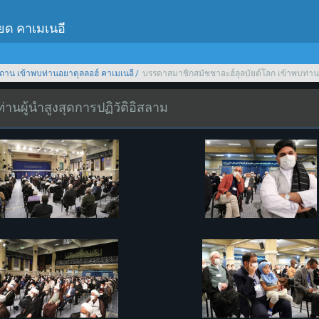
เยด คาเมเนอี
ถาน เข้าพบท่านอยาตุลลอฮ์ คาเมเนอี
บรรดาสมาชิกสมัชชาอะฮ์ลุลบัยต์โลก เข้าพบท่านผู
านผู้นำสูงสุดการปฏิวัติอิสลาม