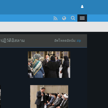
ปฏิวัติอิสลาม
อัพโหลดอัลบั่ม:
zip