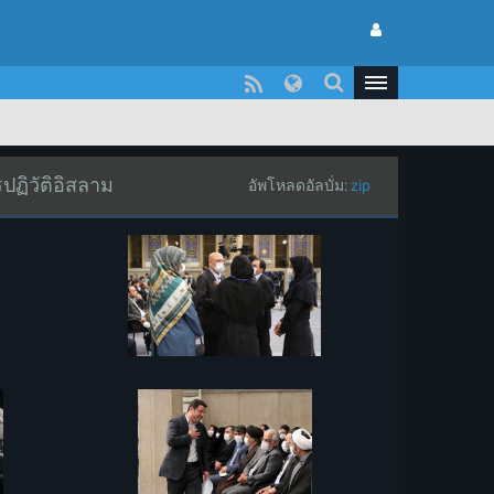
ปฏิวัติอิสลาม
อัพโหลดอัลบั่ม:
zip