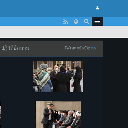
ปฏิวัติอิสลาม
อัพโหลดอัลบั่ม:
zip