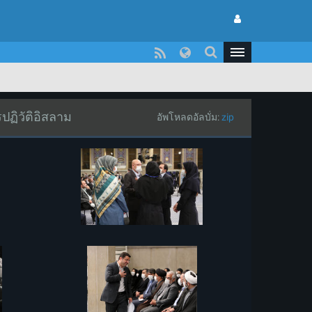
ปฏิวัติอิสลาม
อัพโหลดอัลบั่ม:
zip