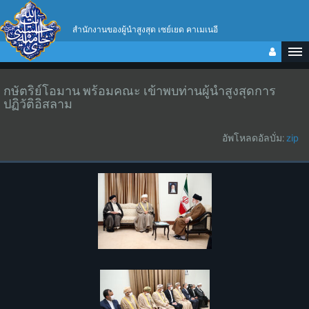
สำนักงานของผู้นำสูงสุด เซย์เยด คาเมเนอี
กษัตริย์โอมาน พร้อมคณะ เข้าพบท่านผู้นำสูงสุดการ
ปฏิวัติอิสลาม
อัพโหลดอัลบั่ม:
zip