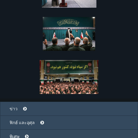
ข่าว
ฟิกฮ์ และอุศุล
พิเศษ