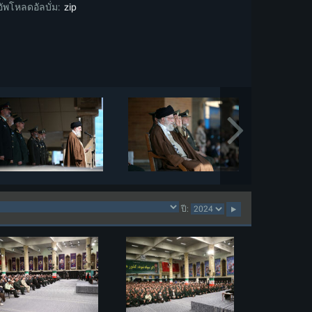
อัพโหลดอัลบั่ม:
zip
ปี: