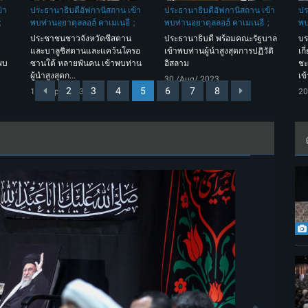
้า
ประธานาธิบดีอัฟกานิสถาน เข้า
ประธานาธิบดีอัฟกานิสถาน เข้า
ปร
พบท่านอยาตุลลอฮ์ คาเมเนอี
พบท่านอยาตุลลอฮ์ คาเมเนอี
พบ
ประชาชนชาวจังหวัดซีสตาน
ประธานาธิบดี พร้อมคณะรัฐบาล
บร
และบาลูชิสตานและแคว้นโครอ
เข้าพบท่านผู้นำสูงสุดการปฏิวัติ
เก
าพบ
ซานใต้ หลายพันคน เข้าพบท่าน
อิสลาม
ชะ
ผู้นำสูงสุดก...
เข้
30 /Aug/ 2023
2
3
4
5
6
7
8
11 /Sep/ 2023
20