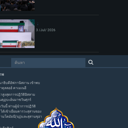
3 /Jul/ 2026
าพ
าธิบดีอัฟกานิสถาน เข้าพบ
าตุลลอฮ์ คาเมเนอี
นำสูงสุดการปฏิวัติอิสลาม
นคุฏบะฮ์นมาซวันศุกร์
าวันนี้ ท่านผู้นำการปฏิวัติ
 ได้เข้าเยี่ยมคารวะสุสานของ
มามโคมัยนี(รฎ)และสุสานชุฮา