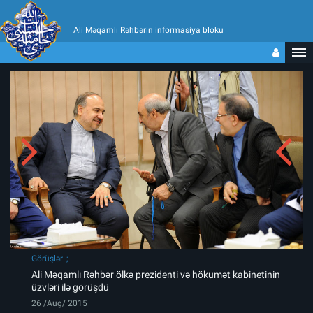
Ali Məqamlı Rəhbərin informasiya bloku
Görüşlər
Ali Məqamlı Rəhbər ölkə prezidenti və hökumət kabinetinin
üzvləri ilə görüşdü
26 /Aug/ 2015