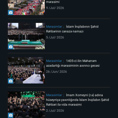
mərasimi
9 /Jul/ 2026
Mərasimlər
İslam İnqilabının Şəhid
Rəhbərinin cənazə namazı
5 /Jul/ 2026
Mərasimlər
1405-ci ilin Məhərrəm
əzadarlığı mərasiminin axırıncı gecəsi
26 /Jun/ 2026
Mərasimlər
İmam Xomeyni (r.ə) adına
hüseyniyə yaxınlığında İslam İnqilabın Şəhid
Rəhbəri ilə vida mərasimi
2 /Jul/ 2026