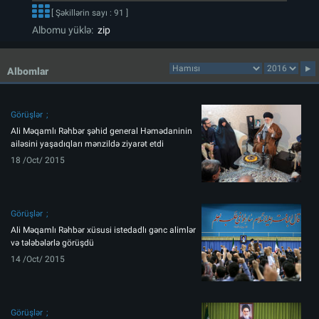
[ Şəkillərin sayı : 91 ]
Albomu yüklə:
zip
Albomlar
Görüşlər
Ali Məqamlı Rəhbər şəhid general Həmədaninin
ailəsini yaşadıqları mənzildə ziyarət etdi
18 /Oct/ 2015
Görüşlər
Ali Məqamlı Rəhbər xüsusi istedadlı gənc alimlər
və tələbələrlə görüşdü
14 /Oct/ 2015
Görüşlər