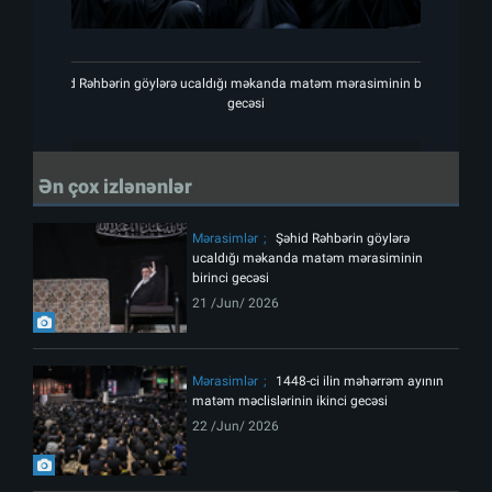
Şəhid Rəhbərin göylərə ucaldığı məkanda matəm mərasiminin birinci
Şəhid
gecəsi
Ən çox izlənənlər
Mərasimlər
Şəhid Rəhbərin göylərə
ucaldığı məkanda matəm mərasiminin
birinci gecəsi
21 /Jun/ 2026
Mərasimlər
1448-ci ilin məhərrəm ayının
matəm məclislərinin ikinci gecəsi
22 /Jun/ 2026