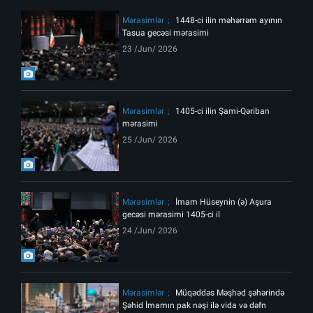
Mərasimlər
1448-ci ilin məhərrəm ayının
Tasua gecəsi mərasimi
23 /Jun/ 2026
Mərasimlər
1405-ci ilin Şami-Qəriban
mərasimi
25 /Jun/ 2026
Mərasimlər
İmam Hüseynin (ə) Aşura
gecəsi mərasimi 1405-ci il
24 /Jun/ 2026
Mərasimlər
Müqəddəs Məşhəd şəhərində
Şəhid İmamın pak nəşi ilə vida və dəfn