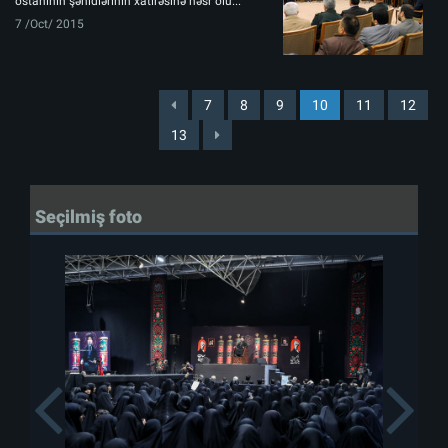
ostanının şəhidlərinin xatirəsinə həsr olu...
7 /Oct/ 2015
7
8
9
10
11
12
13
Seçilmiş foto
Previous