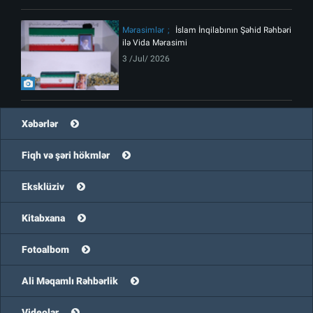
Mərasimlər
İslam İnqilabının Şəhid Rəhbəri
ilə Vida Mərasimi
3 /Jul/ 2026
Xəbərlər
Fiqh və şəri hökmlər
Eksklüziv
Kitabxana
Fotoalbom
Ali Məqamlı Rəhbərlik
Videolar