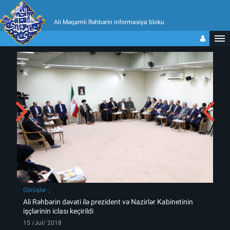
Ali Məqamlı Rəhbərin informasiya bloku
Görüşlər
Ali Rəhbərin dəvəti ilə prezident və Nazirlər Kabinetinin
işçlərinin iclası keçirildi
15 /Jul/ 2018