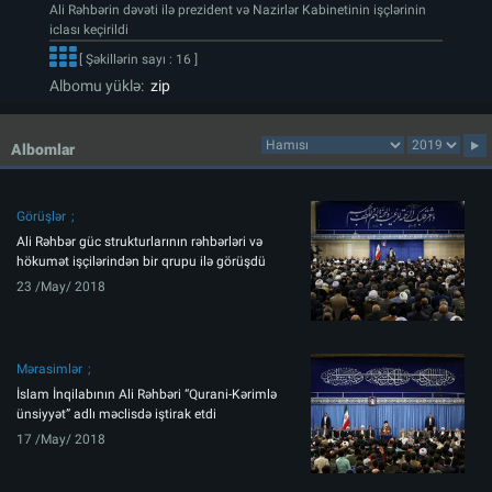
Ali Rəhbərin dəvəti ilə prezident və Nazirlər Kabinetinin işçlərinin
iclası keçirildi
[ Şəkillərin sayı : 16 ]
Albomu yüklə:
zip
Albomlar
Görüşlər
Ali Rəhbər güc strukturlarının rəhbərləri və
hökumət işçilərindən bir qrupu ilə görüşdü
23 /May/ 2018
Mərasimlər
İslam İnqilabının Ali Rəhbəri “Qurani-Kərimlə
ünsiyyət” adlı məclisdə iştirak etdi
17 /May/ 2018