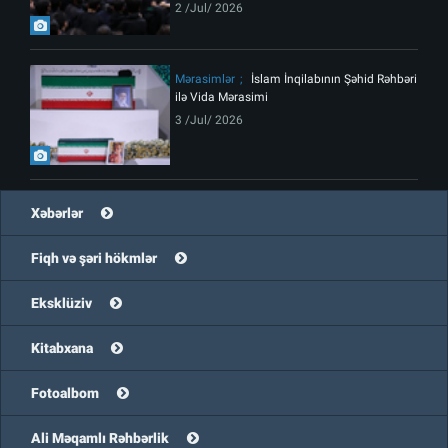
2 /Jul/ 2026
Mərasimlər
İslam İnqilabının Şəhid Rəhbəri
ilə Vida Mərasimi
3 /Jul/ 2026
Xəbərlər
Fiqh və şəri hökmlər
Eksklüziv
Kitabxana
Fotoalbom
Ali Məqamlı Rəhbərlik