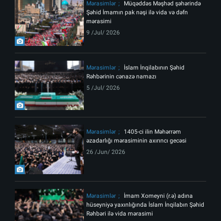
Mərasimlər
Müqəddəs Məşhəd şəhərində
Şəhid İmamın pak nəşi ilə vida və dəfn
mərasimi
9 /Jul/ 2026
Mərasimlər
İslam İnqilabının Şəhid
Rəhbərinin cənazə namazı
5 /Jul/ 2026
Mərasimlər
1405-ci ilin Məhərrəm
əzadarlığı mərasiminin axırıncı gecəsi
26 /Jun/ 2026
Mərasimlər
İmam Xomeyni (r.ə) adına
hüseyniyə yaxınlığında İslam İnqilabın Şəhid
Rəhbəri ilə vida mərasimi