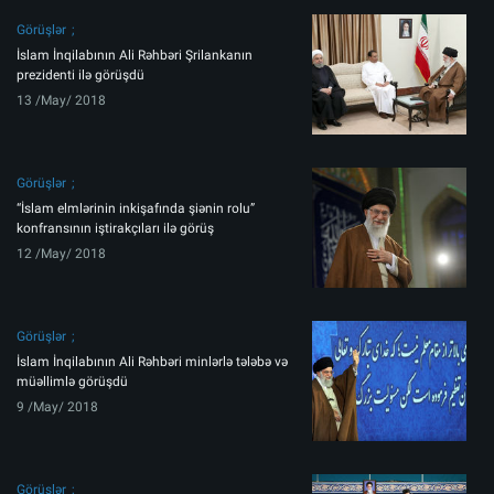
Görüşlər
İslam İnqilabının Ali Rəhbəri Şrilankanın
prezidenti ilə görüşdü
13 /May/ 2018
Görüşlər
“İslam elmlərinin inkişafında şiənin rolu”
konfransının iştirakçıları ilə görüş
12 /May/ 2018
Görüşlər
İslam İnqilabının Ali Rəhbəri minlərlə tələbə və
müəllimlə görüşdü
9 /May/ 2018
Görüşlər