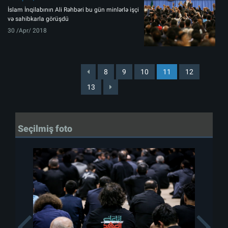
İslam İnqilabının Ali Rəhbəri bu gün minlərlə işçi
və sahibkarla görüşdü
30 /Apr/ 2018
8
9
10
11
12
13
Seçilmiş foto
Previous