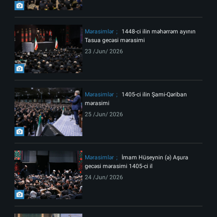
Mərasimlər
1448-ci ilin məhərrəm ayının
Tasua gecəsi mərasimi
23 /Jun/ 2026
Mərasimlər
1405-ci ilin Şami-Qəriban
mərasimi
25 /Jun/ 2026
Mərasimlər
İmam Hüseynin (ə) Aşura
gecəsi mərasimi 1405-ci il
24 /Jun/ 2026