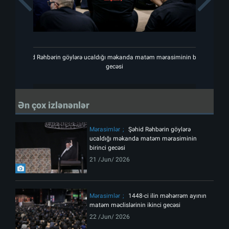
Şəhid Rəhbərin göylərə ucaldığı məkanda matəm mərasiminin birinci
Şəhid
gecəsi
Ən çox izlənənlər
Mərasimlər
Şəhid Rəhbərin göylərə
ucaldığı məkanda matəm mərasiminin
birinci gecəsi
21 /Jun/ 2026
Mərasimlər
1448-ci ilin məhərrəm ayının
matəm məclislərinin ikinci gecəsi
22 /Jun/ 2026