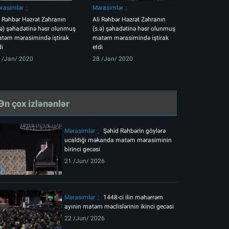
rasimlər
Mərasimlər
i Rəhbər Həzrət Zəhranın
Ali Rəhbər Həzrət Zəhranın
.ə) şəhadətinə həsr olunmuş
(s.ə) şəhadətinə həsr olunmuş
təm mərasimində iştirak
matəm mərasimində iştirak
di
etdi
 /Jan/ 2020
28 /Jan/ 2020
Ən çox izlənənlər
Mərasimlər
Şəhid Rəhbərin göylərə
ucaldığı məkanda matəm mərasiminin
birinci gecəsi
21 /Jun/ 2026
Mərasimlər
1448-ci ilin məhərrəm
ayının matəm məclislərinin ikinci gecəsi
22 /Jun/ 2026