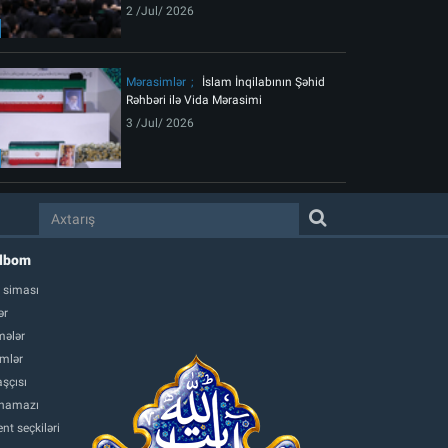
2 /Jul/ 2026
Mərasimlər
İslam İnqilabının Şəhid
Rəhbəri ilə Vida Mərasimi
3 /Jul/ 2026
albom
 siması
ər
ələr
mlər
şçısı
namazı
nt seçkiləri