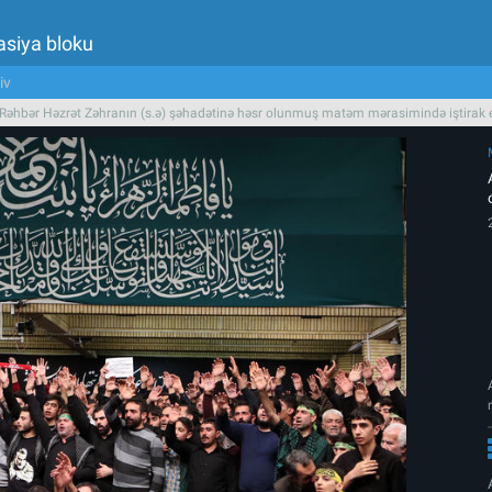
asiya bloku
iv
 Rəhbər Həzrət Zəhranın (s.ə) şəhadətinə həsr olunmuş matəm mərasimində iştirak 