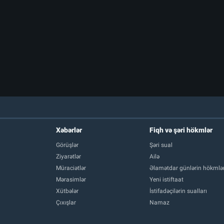
Xəbərlər
Fiqh və şəri hökmlər
Görüşlər
Şəri sual
Ziyarətlər
Ailə
Müraciətlər
Əlamətdar günlərin hökmlər
Mərasimlər
Yeni istiftaat
Xütbələr
İstifadəçilərin sualları
Çıxışlar
Namaz