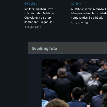
Görüşlər
Görüşlər
İnqilabın Rəhbəri Hava
Ali Rəhbər əhalinin müxtəlif
Hücumundan Müdafiə
təbəqələrindən olan minlərl
Qüvvələrinin bir qrup
nümayəndəsi ilə görüşdü
komandanı ilə görüşdü
5 /Feb/ 2020
8 /Feb/ 2020
Seçilmiş foto