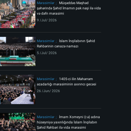
Mərasimlər
Müqəddəs Məşhəd
şəhərində Şəhid İmamın pak nəşi ilə vida
və dəfn mərasimi
9 /Jul/ 2026
Mərasimlər
İslam İnqilabının Şəhid
Rəhbərinin cənazə namazı
5 /Jul/ 2026
Mərasimlər
1405-ci ilin Məhərrəm
əzadarlığı mərasiminin axırıncı gecəsi
26 /Jun/ 2026
Mərasimlər
İmam Xomeyni (r.ə) adına
hüseyniyə yaxınlığında İslam İnqilabın
Şəhid Rəhbəri ilə vida mərasimi