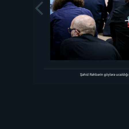
Previou
göylərə ucaldığı məkanda matəm mərasiminin birinci gecəsi