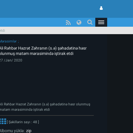
etdi
Mərasimlər
Ali Rəhbər Həzrət Zəhranın (s.ə) şəhadətinə həsr
olunmuş matəm mərasimində iştirak etdi
27 /Jan/ 2020
Ali Rəhbər Həzrət Zəhranın (s.ə) şəhadətinə həsr olunmuş
matəm mərasimində iştirak etdi
[ Şəkillərin sayı : 48 ]
Albomu yüklə:
zip