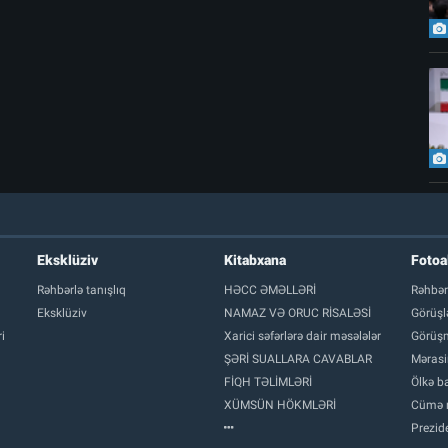
Eksklüziv
Kitabxana
Foto
Rəhbərlə tanışlıq
HƏCC ƏMƏLLƏRİ
Rəhbər
Eksklüziv
NAMAZ VƏ ORUC RİSALƏSİ
Görüşl
i
Xarici səfərlərə dair məsələlər
Görüşm
ŞƏRİ SUALLARA CAVABLAR
Mərasi
FİQH TƏLİMLƏRİ
Ölkə ba
XÜMSÜN HÖKMLƏRİ
Cümə 
Prezide