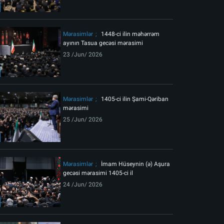
ext
Mərasimlər
1448-ci ilin məhərrəm
ayının Tasua gecəsi mərasimi
23 /Jun/ 2026
Mərasimlər
1405-ci ilin Şami-Qəriban
mərasimi
25 /Jun/ 2026
m mərasiminin birinci gecəsi
Mərasimlər
İmam Hüseynin (ə) Aşura
gecəsi mərasimi 1405-ci il
24 /Jun/ 2026