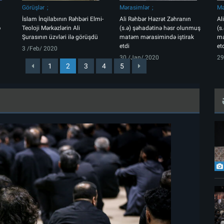
Görüşlər
Mərasimlər
Mə
İslam İnqilabının Rəhbəri Elmi-
Ali Rəhbər Həzrət Zəhranın
Al
ə
Teoloji Mərkəzlərin Ali
(s.ə) şəhadətinə həsr olunmuş
(s
Şurasının üzvləri ilə görüşdü
matəm mərasimində iştirak
ma
etdi
et
3 /Feb/ 2020
30 /Jan/ 2020
29
1
2
3
4
5