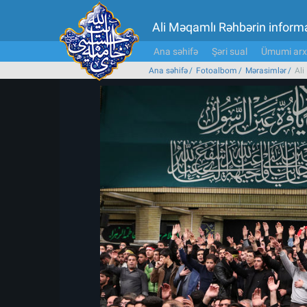
Ali Məqamlı Rəhbərin inform
Ana səhifə
Şəri sual
Ümumi arx
Ana səhifə
Fotoalbom
Mərasimlər
Ali