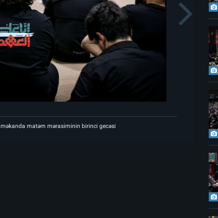
s
N
Şəhid Rəhbərin göylərə ucaldığı məkanda matə