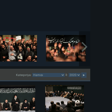
Kateqoriya:
İl: