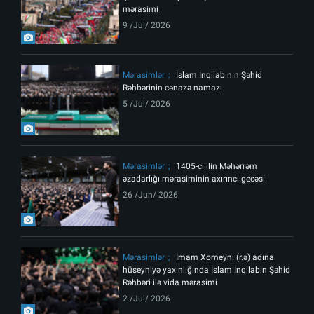
mərasimi
9 /Jul/ 2026
Mərasimlər
İslam İnqilabının Şəhid
Rəhbərinin cənazə namazı
5 /Jul/ 2026
Mərasimlər
1405-ci ilin Məhərrəm
əzadarlığı mərasiminin axırıncı gecəsi
26 /Jun/ 2026
Mərasimlər
İmam Xomeyni (r.ə) adına
hüseyniyə yaxınlığında İslam İnqilabın Şəhid
Rəhbəri ilə vida mərasimi
2 /Jul/ 2026