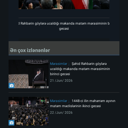
Şəhid Rəhbərin göylərə ucaldığı məkanda matəm mərasiminin birinci
Şəhi
gecəsi
Ən çox izlənənlər
Mərasimlər
Şəhid Rəhbərin göylərə
ucaldığı məkanda matəm mərasiminin
birinci gecəsi
21 /Jun/ 2026
Mərasimlər
1448-ci ilin məhərrəm ayının
matəm məclislərinin ikinci gecəsi
22 /Jun/ 2026