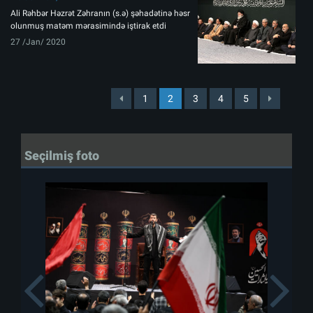
Ali Rəhbər Həzrət Zəhranın (s.ə) şəhadətinə həsr
olunmuş matəm mərasimində iştirak etdi
27 /Jan/ 2020
1
2
3
4
5
Seçilmiş foto
Previous