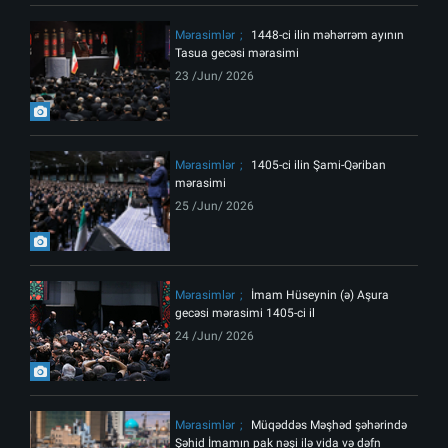
Mərasimlər
1448-ci ilin məhərrəm ayının
Tasua gecəsi mərasimi
23 /Jun/ 2026
Mərasimlər
1405-ci ilin Şami-Qəriban
mərasimi
25 /Jun/ 2026
Mərasimlər
İmam Hüseynin (ə) Aşura
gecəsi mərasimi 1405-ci il
24 /Jun/ 2026
Mərasimlər
Müqəddəs Məşhəd şəhərində
Şəhid İmamın pak nəşi ilə vida və dəfn