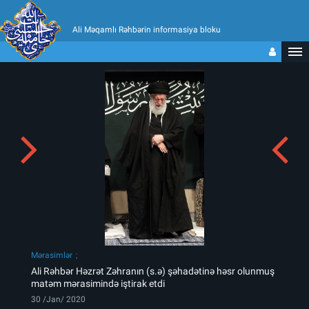
Ali Məqamlı Rəhbərin informasiya bloku
Mərasimlər
Ali Rəhbər Həzrət Zəhranın (s.ə) şəhadətinə həsr olunmuş
matəm mərasimində iştirak etdi
30 /Jan/ 2020