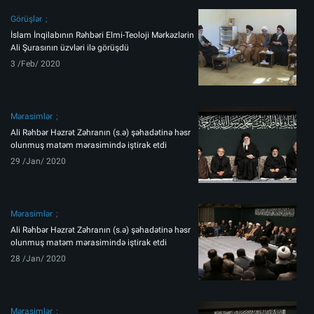
Görüşlər
İslam İnqilabının Rəhbəri Elmi-Teoloji Mərkəzlərin
Ali Şurasının üzvləri ilə görüşdü
3 /Feb/ 2020
Mərasimlər
Ali Rəhbər Həzrət Zəhranın (s.ə) şəhadətinə həsr
olunmuş matəm mərasimində iştirak etdi
29 /Jan/ 2020
Mərasimlər
Ali Rəhbər Həzrət Zəhranın (s.ə) şəhadətinə həsr
olunmuş matəm mərasimində iştirak etdi
28 /Jan/ 2020
Mərasimlər