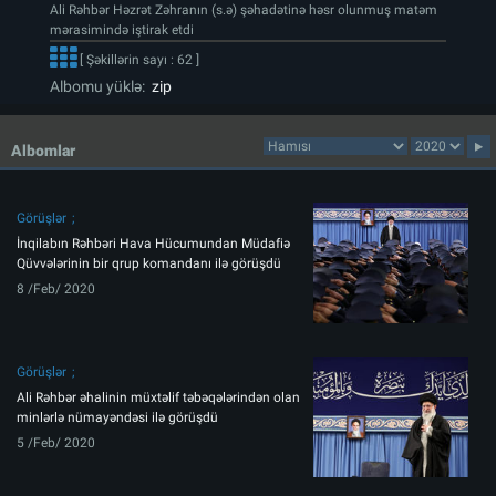
Ali Rəhbər Həzrət Zəhranın (s.ə) şəhadətinə həsr olunmuş matəm
mərasimində iştirak etdi
[ Şəkillərin sayı : 62 ]
Albomu yüklə:
zip
Albomlar
Görüşlər
İnqilabın Rəhbəri Hava Hücumundan Müdafiə
Qüvvələrinin bir qrup komandanı ilə görüşdü
8 /Feb/ 2020
Görüşlər
Ali Rəhbər əhalinin müxtəlif təbəqələrindən olan
minlərlə nümayəndəsi ilə görüşdü
5 /Feb/ 2020