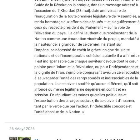
Guide de la Révolution islamique, dans un message adressé à
l'occasion du 7 Khordad [28 mai], date anniversaire de
l'inauguration de la toute première législature de l'Assemblée, a
rendu hommage aux efforts des députés — et singulièrement à
ceux du respecté président du Parlement — sur la voie de
l'élévation du pays. Il a défini l'authentique représentant de la
Nation comme une émanation viscérale du peuple, mandaté à
la hauteur de la grandeur de ce dernier. Insistant sur
l'impérieuse nécessité de chérir la grâce insigne de l'unité
nationale et de l'incomparable cohésion actuelle, il a affirmé : «
Il est indispensable que chaque serviteur dévoué dont le cœur
palpite pour l'islam et la Révolution, ou pour l'indépendance et
la dignité de l'Iran, s'emploie dorénavant avec un zèle redoublé
à sauvegarder l'unité des rangs soudés et indissociables de la
population. Ils ne doivent souffrir qu'aucun différend, qu'il soit
infondé ou même légitime, ne dégénère en conflit et en
scission. En répudiant les vaines querelles politiques et
l'exacerbation des clivages sociaux, ils se doivent d'incarner,
tant par le verbe que par l'action, l'indéfectible concorde et
l'unité absolue de la Nation. »
26 /May/ 2026