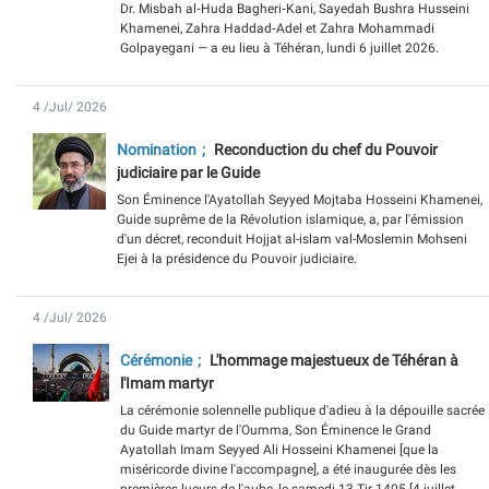
Dr. Misbah al‑Huda Bagheri‑Kani, Sayedah Bushra Husseini
Khamenei, Zahra Haddad‑Adel et Zahra Mohammadi
Golpayegani — a eu lieu à Téhéran, lundi 6 juillet 2026.
4 /Jul/ 2026
Nomination
Reconduction du chef du Pouvoir
judiciaire par le Guide
Son Éminence l'Ayatollah Seyyed Mojtaba Hosseini Khamenei,
Guide suprême de la Révolution islamique, a, par l'émission
d'un décret, reconduit Hojjat al-islam val-Moslemin Mohseni
Ejei à la présidence du Pouvoir judiciaire.
4 /Jul/ 2026
Cérémonie
L'hommage majestueux de Téhéran à
l'Imam martyr
La cérémonie solennelle publique d'adieu à la dépouille sacrée
du Guide martyr de l'Oumma, Son Éminence le Grand
Ayatollah Imam Seyyed Ali Hosseini Khamenei [que la
miséricorde divine l'accompagne], a été inaugurée dès les