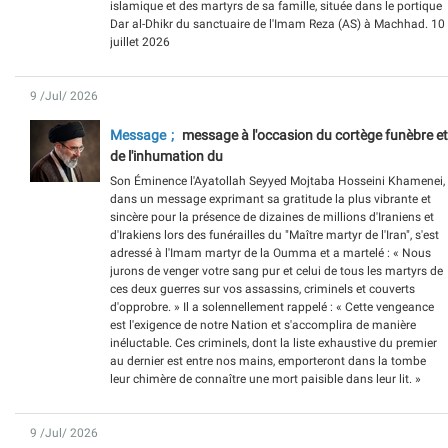
islamique et des martyrs de sa famille, située dans le portique
Dar al-Dhikr du sanctuaire de l'Imam Reza (AS) à Machhad. 10
juillet 2026
9 /Jul/ 2026
Message
message à l'occasion du cortège funèbre et
de l'inhumation du
Son Éminence l'Ayatollah Seyyed Mojtaba Hosseini Khamenei,
dans un message exprimant sa gratitude la plus vibrante et
sincère pour la présence de dizaines de millions d'Iraniens et
d'Irakiens lors des funérailles du "Maître martyr de l'Iran", s'est
adressé à l'Imam martyr de la Oumma et a martelé : « Nous
jurons de venger votre sang pur et celui de tous les martyrs de
ces deux guerres sur vos assassins, criminels et couverts
d'opprobre. » Il a solennellement rappelé : « Cette vengeance
est l'exigence de notre Nation et s'accomplira de manière
inéluctable. Ces criminels, dont la liste exhaustive du premier
au dernier est entre nos mains, emporteront dans la tombe
leur chimère de connaître une mort paisible dans leur lit. »
9 /Jul/ 2026