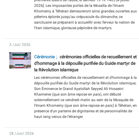
premières lueurs de l'aube, le samedi 13 Tir 1405 [4 juillet
2026]. Les imposantes portes de la Mosalla de l'Imam
Khomeiny à Téhéran demeureront ainsi grandes ouvertes aux
pèlerins éplorés jusqu'au crépuscule du dimanche, ce
sanctuaire se préparant à accueillir avec ferveur la nation de
l'Iran islamique, glorieuse pépinière de martyrs.
3 /Jul/ 2026
Cérémonie
cérémonies officielles de recueillement et
d'hommage à la dépouille purifiée du Guide martyr de
la Révolution islamique
Les cérémonies officielles de recueillement et d'hommage à la
dépouille purifiée du Guide martyr de la Révolution islamique,
Son Éminence le Grand Ayatollah Seyyed Ali Hosseini
Khamenei (que son âme repose en paix), ont débuté
solennellement ce vendredi matin au sein de la Mosquée de
l'Imam Khomeiny (que son âme repose en paix) à Téhéran, en
présence d'un parterre de dignitaires et de personnalités de
haut rang venus de l'étranger.
28 /Jun/ 2026