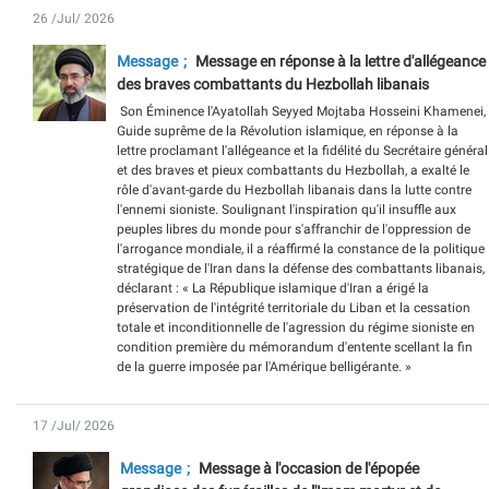
26 /Jul/ 2026
Message
Message en réponse à la lettre d'allégeance
des braves combattants du Hezbollah libanais
​​​​​​​ Son Éminence l'Ayatollah Seyyed Mojtaba Hosseini Khamenei,
Guide suprême de la Révolution islamique, en réponse à la
lettre proclamant l'allégeance et la fidélité du Secrétaire général
et des braves et pieux combattants du Hezbollah, a exalté le
rôle d'avant-garde du Hezbollah libanais dans la lutte contre
l'ennemi sioniste. Soulignant l'inspiration qu'il insuffle aux
peuples libres du monde pour s'affranchir de l'oppression de
l'arrogance mondiale, il a réaffirmé la constance de la politique
stratégique de l'Iran dans la défense des combattants libanais,
déclarant : « La République islamique d'Iran a érigé la
préservation de l'intégrité territoriale du Liban et la cessation
totale et inconditionnelle de l'agression du régime sioniste en
condition première du mémorandum d'entente scellant la fin
de la guerre imposée par l'Amérique belligérante. »
17 /Jul/ 2026
Message
Message à l'occasion de l'épopée