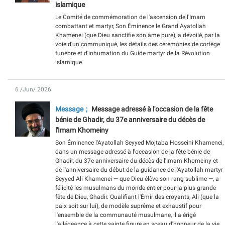
islamique
Le Comité de commémoration de l'ascension de l'Imam
combattant et martyr, Son Éminence le Grand Ayatollah
Khamenei (que Dieu sanctifie son âme pure), a dévoilé, par la
voie d'un communiqué, les détails des cérémonies de cortège
funèbre et d'inhumation du Guide martyr de la Révolution
islamique.
6 /Jun/ 2026
Message
Message adressé à l'occasion de la fête
bénie de Ghadir, du 37e anniversaire du décès de
l'Imam Khomeiny
Son Éminence l'Ayatollah Seyyed Mojtaba Hosseini Khamenei,
dans un message adressé à l'occasion de la fête bénie de
Ghadir, du 37e anniversaire du décès de l'Imam Khomeiny et
de l'anniversaire du début de la guidance de l'Ayatollah martyr
Seyyed Ali Khamenei — que Dieu élève son rang sublime —, a
félicité les musulmans du monde entier pour la plus grande
fête de Dieu, Ghadir. Qualifiant l'Émir des croyants, Ali (que la
paix soit sur lui), de modèle suprême et exhaustif pour
l'ensemble de la communauté musulmane, il a érigé
l'allégeance à cette sainte figure en sceau d'honneur de la vie