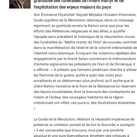
grandiose des funérailles de l'Imam martyr et de
l'explicitation des enjeux majeurs du pays
Son Éminence l'Ayatollah Seyyed Mojtaba Hosseini Khamenei,
Guide suprême de la Révolution islamique, dans un message
exprimant sa gratitude envers la Nation ainsi que pour les
efforts des Références religieuses et des élites, a qualifié
l'épopée sans précédent et historique de la résurrection inouïe
des funérailles du "Maître martyr de l'Iran" de nouveau sommet
dans la manifestation de l'éveil et de la volonté inébranlable de
l'identité irano-islamique. Évoquant les violations répétées des
engagements par le Grand Satan concernant le mémorandum
d'entente signé entre les présidents de l'Iran et de l'Amérique, il
a affirmé : « À présent que l'ennemi américain cherche à attiser
les flammes de la guerre, quitte à subir des coûts plus
accablants et un déshonneur plus profond, qu'il sache que la
chère Nation iranienne et le front de la Résistance lui réservent
des leçons inoubliables, dont la bravoure des combattants de
l'islam et l'ardeur des courageux habitants de la région
méridionale ont offert, ces jours-ci, des illustrations éclatantes.
»
Le Guide de la Révolution, réitérant la nécessité impérieuse de
préserver la cohésion sociale et de fuir la discorde, a souligné :
« Il est concevable que d'aucuns, mus par une sincérité
absolue et une pure bienveillance, émettent des critiques à