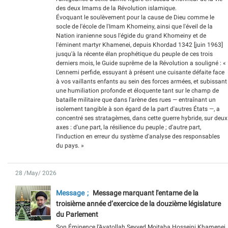
des deux Imams de la Révolution islamique.
Évoquant le soulèvement pour la cause de Dieu comme le
socle de l'école de l'Imam Khomeiny, ainsi que l'éveil de la
Nation iranienne sous l'égide du grand Khomeiny et de
l'éminent martyr Khamenei, depuis Khordad 1342 [juin 1963]
jusqu'à la récente élan prophétique du peuple de ces trois
derniers mois, le Guide suprême de la Révolution a souligné : «
L'ennemi perfide, essuyant à présent une cuisante défaite face
à vos vaillants enfants au sein des forces armées, et subissant
une humiliation profonde et éloquente tant sur le champ de
bataille militaire que dans l'arène des rues — entraînant un
isolement tangible à son égard de la part d'autres États —, a
concentré ses stratagèmes, dans cette guerre hybride, sur deux
axes : d'une part, la résilience du peuple ; d'autre part,
l'induction en erreur du système d'analyse des responsables
du pays. »
28 /May/ 2026
Message
Message marquant l'entame de la
troisième année d’exercice de la douzième législature
du Parlement
Son Éminence l’Ayatollah Seyyed Mojtaba Hosseini Khamenei,