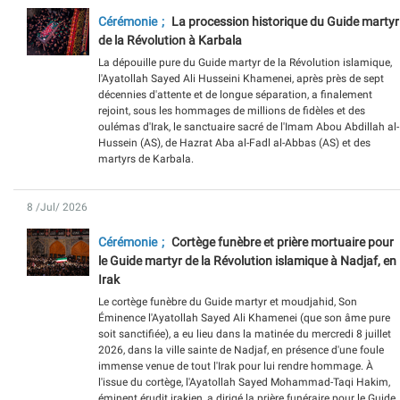
Cérémonie
La procession historique du Guide martyr
de la Révolution à Karbala
La dépouille pure du Guide martyr de la Révolution islamique,
l'Ayatollah Sayed Ali Husseini Khamenei, après près de sept
décennies d'attente et de longue séparation, a finalement
rejoint, sous les hommages de millions de fidèles et des
oulémas d'Irak, le sanctuaire sacré de l'Imam Abou Abdillah al-
Hussein (AS), de Hazrat Aba al-Fadl al-Abbas (AS) et des
martyrs de Karbala.
8 /Jul/ 2026
Cérémonie
Cortège funèbre et prière mortuaire pour
le Guide martyr de la Révolution islamique à Nadjaf, en
Irak
Le cortège funèbre du Guide martyr et moudjahid, Son
Éminence l'Ayatollah Sayed Ali Khamenei (que son âme pure
soit sanctifiée), a eu lieu dans la matinée du mercredi 8 juillet
2026, dans la ville sainte de Nadjaf, en présence d'une foule
immense venue de tout l'Irak pour lui rendre hommage. À
l'issue du cortège, l'Ayatollah Sayed Mohammad-Taqi Hakim,
éminent érudit irakien, a dirigé la prière funéraire pour le Guide