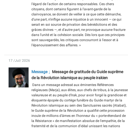
l'égard de l'action de certains responsables. Ces chers
citoyens, dont certains figurent à l'avant-garde de la
clairvoyance, se doivent de veiller à ce que cette démarche,
d'une part, n'inflige aucune injustice à un innocent — ce qui
serait en soi source de privation des bénédictions et des
grâces divines —, et d'autre part, ne provoque aucune fracture
dans l'unité et la cohésion sociale. Dès lors que ces principes
sont sauvegardés, les critiques concourront à l'essor et à
l'épanouissement des affaires. »
17 /Jul/ 2026
Message
Message de gratitude du Guide suprême
de la Révolution islamique au peuple irakien
​​​​​​​ Dans un message adressé aux éminentes Références
religieuses (Marja), aux élites, aux chefs de tribus, à la jeunesse
valeureuse et au peuple d'Irak, pour avoir forgé la grandiose et
éloquente épopée du cortège funèbre du Guide martyr de la
Révolution islamique au sein des Sanctuaires sacrés (Atabat),
le Guide suprême de la Révolution a qualifié cette procession
inouïe de millions d'âmes en l'honneur du « porte-étendard de
la Résistance » de manifestation absolue de l'empathie, de la
fraternité et de la communion d'idéal unissant les nations