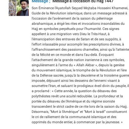
Message
Message à l'occasion du Hajj 1447
Son Éminence l’Ayatollah Seyyed Mojtaba Hosseini Khamenei,
Guide de la Révolution islamique, dans un message adressé à
l’occasion de l’avènement de la saison du pèlerinage
abrahamique, a érigé les rites et invocations insondables du
Hajj en symboles perpétuels pour l’humanité. Ces signes
appellent à une migration vers Dieu le Très-Haut, à
l’émancipation des entraves de Satan et de ses suppôts, à
l’effort inlassable pour accomplir les prescriptions divines, à
l’affranchissement des passions charnelles, ainsi qu’à l’atteinte
de la félicité en ce monde et dans l’au-delà. Évoquant
l’attachement de la grande nation iranienne à ces symboles,
singulièrement à l’arme du « Allah Akbar », depuis la genèse
du mouvement islamique, le triomphe de la Révolution et l'ère
de la Défense sacrée, jusqu’à la deuxième et la troisième guerre
imposée, déjouant ainsi les desseins de l'ennemi visant à
soumettre l’Iran, et saluant le prodigieux éveil divin du peuple, il
a proclamé : « Cette année, la question du désaveu des
polythéistes revêt une acuité redoublée. La profondeur et la
portée du désaveu de l’Amérique et du régime sioniste
transcendent le strict cadre de ce rite lors de la saison du Hajj.
Désormais, “Mort à l’Amérique” et “Mort à Israël” constitueront
le cri de ralliement de la communauté islamique et des
opprimés du monde entier, à commencer par la jeunesse. »