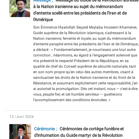
Message
Message du Guide de la Révolution adressé
à la Nation iranienne au sujet du mémorandum
d'entente scellé entre les présidents de l'Iran et de
l'Amérique
Son Éminence l'Ayatollah Seyyed Mojtaba Hosseini Khamenei,
Guide suprême de la Révolution islamique, s'adressant à la
Nation iranienne, fervente et loyale, au sujet du mémorandum
d'entente paraphé entre les présidents de l'Iran et de l'Amérique,
a déclaré : « Fondamentalement, je nourrissais une tout autre
conviction ; néanmoins, eu égard à l'engagement solennel que
m'a présenté le respecté Président de la République, en sa
qualité de chef du Conseil suprême de sécurité nationale, tant
en son nom propre qu'en celui des autres membres, visant à
sanctuariser les droits de la Nation iranienne et du front de la
Résistance, et assumant explicitement cette responsabilité, j'en
ai autorisé la promulgation. Dès cet instant, nous — c'est-à-dire
vous, peuple fier, et cet humble serviteur — guetterons
l'accomplissement des conditions énoncées. »
13 /Jun/ 2026
Cérémonie
Cérémonies de cortège funèbre et
d'inhumation du Guide martyr de la Révolution