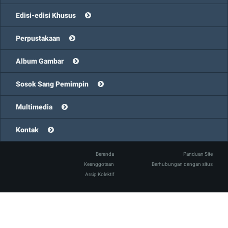
Edisi-edisi Khusus
Perpustakaan
Album Gambar
Sosok Sang Pemimpin
Multimedia
Kontak
Beranda
Panduan Site
Keanggotaan
Berhubungan dengan situs
Arsip Kolektif