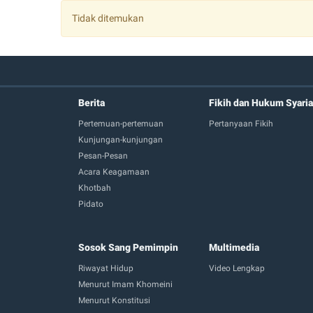
Tidak ditemukan
2019
2018
2017
2016
Berita
Fikih dan Hukum Syaria
Pertemuan-pertemuan
Pertanyaan Fikih
2015
Kunjungan-kunjungan
2014
Pesan-Pesan
Acara Keagamaan
2013
Khotbah
2012
Pidato
2011
Sosok Sang Pemimpin
Multimedia
2010
Riwayat Hidup
Video Lengkap
2009
Menurut Imam Khomeini
Menurut Konstitusi
2008