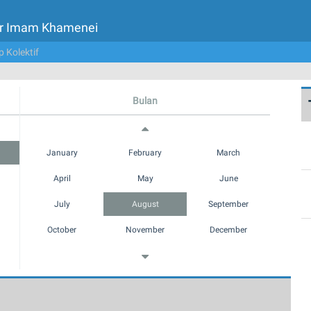
tor Imam Khamenei
p Kolektif
Bulan
January
February
March
April
May
June
July
August
September
October
November
December