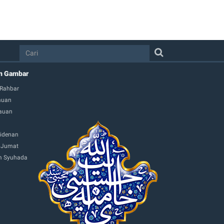
m Gambar
 Rahbar
muan
auan
idenan
 Jumat
 Syuhada