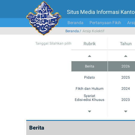
Situs Media Informasi Kan
Beranda
Pertanyaan Fikih
Arsi
Beranda
Arsip Kolektif
Tanggal Silahkan pilih
Rubrik
Tahun
Berita
2026
Pidato
2025
Fikih dan Hukum
2024
Syariat
Edisi-edisi Khusus
2023
Catatan Pinggir
2022
Multimedia
2021
Berita
Album Gambar
2020