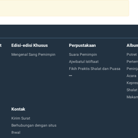
t
Edisi-edisi Khusus
Perpustakaan
Albu
Mengenal Sang Pemimpin
Suara Pemimpin
Potret
Ajwibatul Istiftaat
Perte
Fikih Praktis Shalat dan Puasa
Peninj
Acara
Kepres
Shalat
Makam
Kontak
Kirim Surat
Berhubungan dengan situs
Ihwal