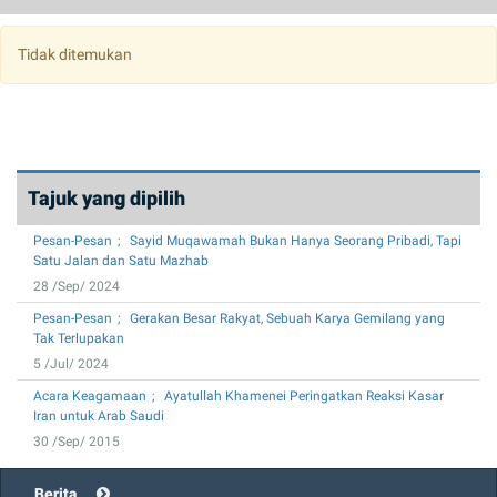
Album Gambar
2020
July
2019
August
Tidak ditemukan
2018
September
2017
October
2016
November
Tajuk yang dipilih
2015
December
Pesan-Pesan
Sayid Muqawamah Bukan Hanya Seorang Pribadi, Tapi
2014
Satu Jalan dan Satu Mazhab
28 /Sep/ 2024
2013
Pesan-Pesan
Gerakan Besar Rakyat, Sebuah Karya Gemilang yang
2012
Tak Terlupakan
5 /Jul/ 2024
2011
Acara Keagamaan
Ayatullah Khamenei Peringatkan Reaksi Kasar
Iran untuk Arab Saudi
2010
30 /Sep/ 2015
2009
Berita