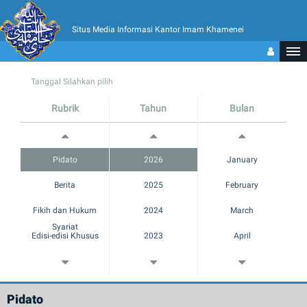
Situs Media Informasi Kantor Imam Khamenei
Tanggal Silahkan pilih
Rubrik
Tahun
Bulan
Pidato
2026
January
Berita
2025
February
Fikih dan Hukum
2024
March
Syariat
Edisi-edisi Khusus
2023
April
Catatan Pinggir
2022
May
Multimedia
2021
June
Pidato