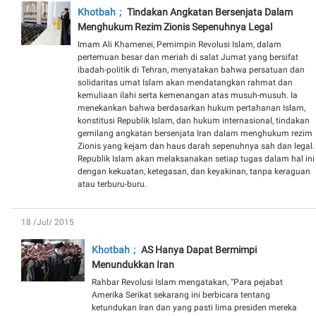
Khotbah
Tindakan Angkatan Bersenjata Dalam
Menghukum Rezim Zionis Sepenuhnya Legal
Imam Ali Khamenei, Pemimpin Revolusi Islam, dalam
pertemuan besar dan meriah di salat Jumat yang bersifat
ibadah-politik di Tehran, menyatakan bahwa persatuan dan
solidaritas umat Islam akan mendatangkan rahmat dan
kemuliaan ilahi serta kemenangan atas musuh-musuh. Ia
menekankan bahwa berdasarkan hukum pertahanan Islam,
konstitusi Republik Islam, dan hukum internasional, tindakan
gemilang angkatan bersenjata Iran dalam menghukum rezim
Zionis yang kejam dan haus darah sepenuhnya sah dan legal.
Republik Islam akan melaksanakan setiap tugas dalam hal ini
dengan kekuatan, ketegasan, dan keyakinan, tanpa keraguan
atau terburu-buru.
18 /Jul/ 2015
Khotbah
AS Hanya Dapat Bermimpi
Menundukkan Iran
Rahbar Revolusi Islam mengatakan, “Para pejabat
Amerika Serikat sekarang ini berbicara tentang
ketundukan Iran dan yang pasti lima presiden mereka