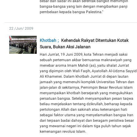
besar dan sadar ini akan serentak bangkit memimpin
bangsa-bangsa yang lain dengan mengibarkan panji
pembelaan kepada bangsa Palestina."
22 /Jun/ 2009
Khotbah
Kehendak Rakyat Ditentukan Kotak
Suara, Bukan Aksi Jalanan
Hari Jum'at, 19 Juni 2009, kota Tehran menjadi saksi
sebuah pertemuan akbar ‎bernuansa maknawiyah yang
menebar aroma Imam Mahdi (as), yaitu shalat ‎Jum'at
yang dipimpin oleh Wali Faqih, Ayatollah Al-Udzma Sayyid
Ali Khamenei. ‎Dalam khotbah Jum'at di depan lautan
jamaah yang memenuhi komplek ‎Universitas Tehran dan
jalan-jalan di sekitarnya, Pemimpin Besar Revolusi Islam
‎menyampaikan khotbah bersejarah yang mengukuhkan
persatuan bangsa. ‎Setelah menyampaikan pesan taqwa
beliau menjelaskan tentang dzikrullah, ‎berharap kepada
pertolongan Allah dan sakinah atau ketenangan hati
sebagai ‎faktor utama yang menyelamatkan bangsa Iran
dari terpaan badai dahsyat dan ‎beragam peristiwa besar
yang mewarnai negeri ini dalam tiga puluh tahun sejak
‎kemenangan revolusi Islam. ‎