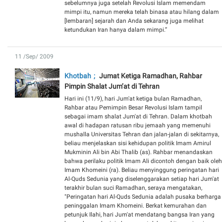
sebelumnya juga setelah Revolusi Islam memendam
mimpi itu, namun mereka telah binasa atau hilang dalam
[lembaran] sejarah dan Anda sekarang juga melihat
ketundukan Iran hanya dalam mimpi.”
11 /Sep/ 2009
Khotbah
Jumat Ketiga Ramadhan, Rahbar
Pimpin Shalat Jum’at di Tehran
Hari ini (11/9), hari Jum'at ketiga bulan Ramadhan,
Rahbar atau Pemimpin Besar Revolusi Islam tampil
sebagai imam shalat Jum'at di Tehran. Dalam khotbah
awal di hadapan ratusan ribu jemaah yang memenuhi
mushalla Universitas Tehran dan jalan-jalan di sekitarnya,
beliau menjelaskan sisi kehidupan politik Imam Amirul
Mukminin Ali bin Abi Thalib (as). Rahbar menandaskan
bahwa perilaku politik Imam Ali dicontoh dengan baik oleh
Imam Khomeini (ra). Beliau menyinggung peringatan hari
Al-Quds Sedunia yang diselenggarakan setiap hari Jum'at
terakhir bulan suci Ramadhan, seraya mengatakan,
"Peringatan hari Al-Quds Sedunia adalah pusaka berharga
peninggalan Imam Khomeini. Berkat kemurahan dan
petunjuk Ilahi, hari Jum'at mendatang bangsa Iran yang