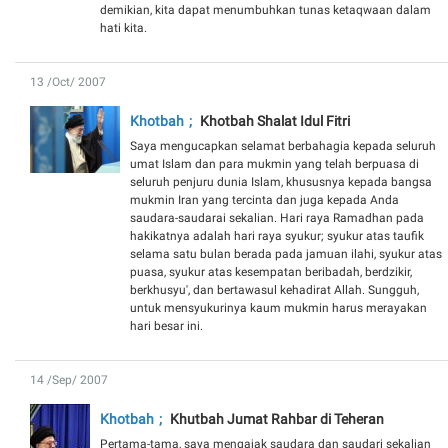
demikian, kita dapat menumbuhkan tunas ketaqwaan dalam
hati kita.
13 /Oct/ 2007
Khotbah
Khotbah Shalat Idul Fitri
Saya mengucapkan selamat berbahagia kepada seluruh
umat Islam dan para mukmin yang telah berpuasa di
seluruh penjuru dunia Islam, khususnya kepada bangsa
mukmin Iran yang tercinta dan juga kepada Anda
saudara-saudarai sekalian. Hari raya Ramadhan pada
hakikatnya adalah hari raya syukur; syukur atas taufik
selama satu bulan berada pada jamuan ilahi, syukur atas
puasa, syukur atas kesempatan beribadah, berdzikir,
berkhusyu', dan bertawasul kehadirat Allah. Sungguh,
untuk mensyukurinya kaum mukmin harus merayakan
hari besar ini.
14 /Sep/ 2007
Khotbah
Khutbah Jumat Rahbar di Teheran
Pertama-tama, saya mengajak saudara dan saudari sekalian