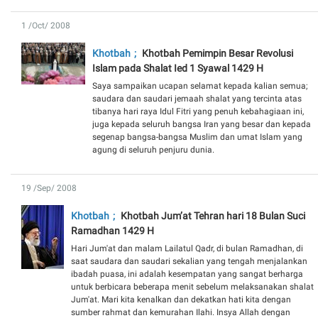
1 /Oct/ 2008
Khotbah
Khotbah Pemimpin Besar Revolusi
Islam pada Shalat Ied 1 Syawal 1429 H
Saya sampaikan ucapan selamat kepada kalian semua;
saudara dan saudari jemaah shalat yang tercinta atas
tibanya hari raya Idul Fitri yang penuh kebahagiaan ini,
juga kepada seluruh bangsa Iran yang besar dan kepada
segenap bangsa-bangsa Muslim dan umat Islam yang
agung di seluruh penjuru dunia.
19 /Sep/ 2008
Khotbah
Khotbah Jum’at Tehran hari 18 Bulan Suci
Ramadhan 1429 H
Hari Jum'at dan malam Lailatul Qadr, di bulan Ramadhan, di
saat saudara dan saudari sekalian yang tengah menjalankan
ibadah puasa, ini adalah kesempatan yang sangat berharga
untuk berbicara beberapa menit sebelum melaksanakan shalat
Jum'at. Mari kita kenalkan dan dekatkan hati kita dengan
sumber rahmat dan kemurahan Ilahi. Insya Allah dengan