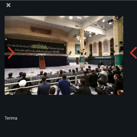
Situs Media Informasi Kantor Imam Khamenei
Menerima album:
zip
Terima