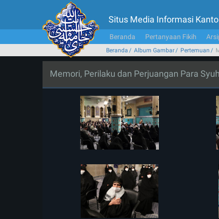
Situs Media Informasi Kan
Beranda
Pertanyaan Fikih
Arsi
Beranda
Album Gambar
Pertemuan
M
Memori, Perilaku dan Perjuangan Para Syu