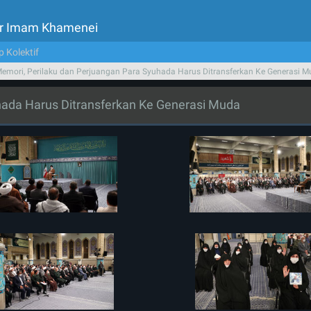
tor Imam Khamenei
p Kolektif
emori, Perilaku dan Perjuangan Para Syuhada Harus Ditransferkan Ke Generasi 
hada Harus Ditransferkan Ke Generasi Muda