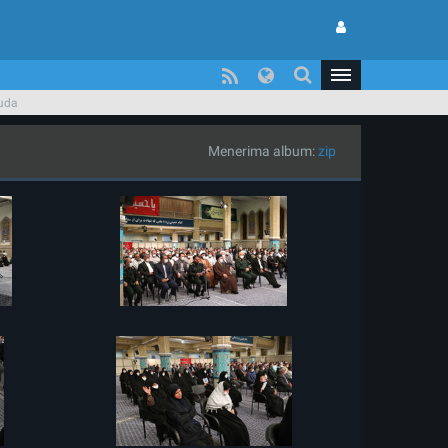
Muda
Menerima album:
zip