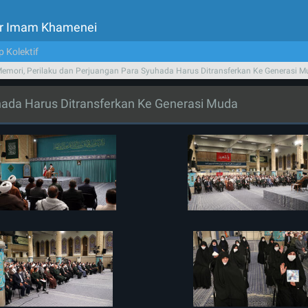
tor Imam Khamenei
p Kolektif
emori, Perilaku dan Perjuangan Para Syuhada Harus Ditransferkan Ke Generasi 
hada Harus Ditransferkan Ke Generasi Muda