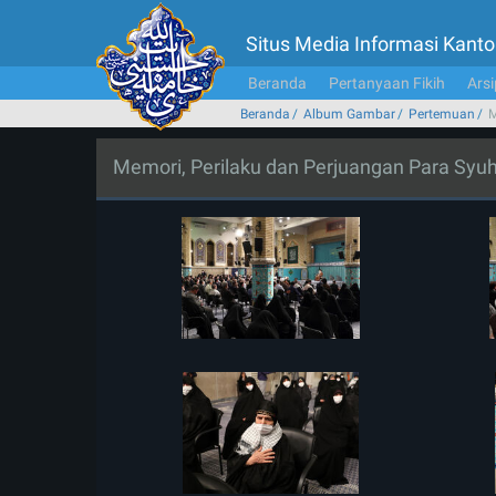
Situs Media Informasi Kan
Beranda
Pertanyaan Fikih
Arsi
Beranda
Album Gambar
Pertemuan
M
Memori, Perilaku dan Perjuangan Para Syu