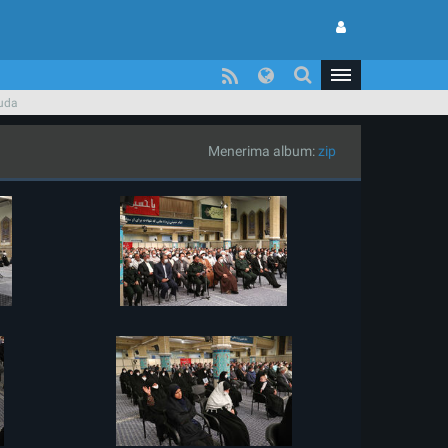
Muda
Menerima album:
zip