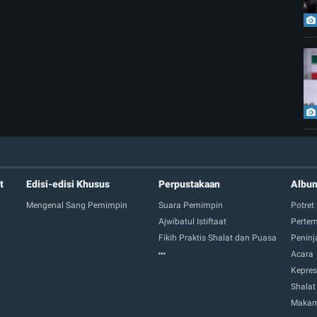
t
Edisi-edisi Khusus
Perpustakaan
Albu
Mengenal Sang Pemimpin
Suara Pemimpin
Potret
Ajwibatul Istiftaat
Perte
Fikih Praktis Shalat dan Puasa
Peninj
Acara
Kepres
Shalat
Makam