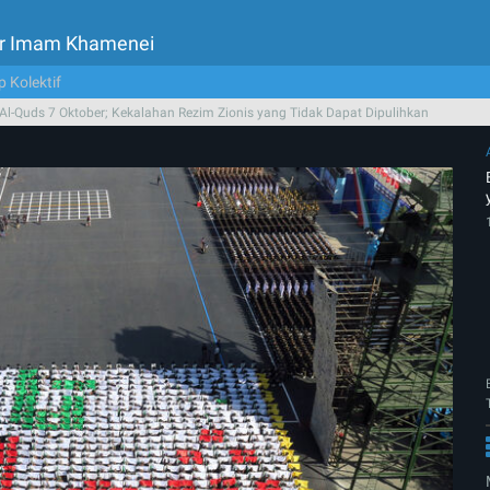
tor Imam Khamenei
p Kolektif
Al-Quds 7 Oktober; Kekalahan Rezim Zionis yang Tidak Dapat Dipulihkan