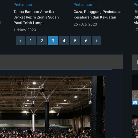
Pertemuan
Pertemuan
Pe
Tanpa Bantuan Amerika
Gaza; Panggung Penindasan,
Ji
Serikat Rezim Zionis Sudah
Kesabaran dan Kekuatan
Di
l
Pasti Telah Lumpu
Ak
25 /Oct/ 2023
1 /Nov/ 2023
17
1
2
3
4
5
6