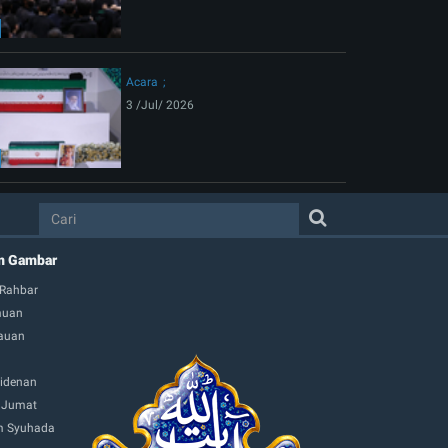
Acara
3 /Jul/ 2026
m Gambar
 Rahbar
muan
auan
idenan
 Jumat
 Syuhada