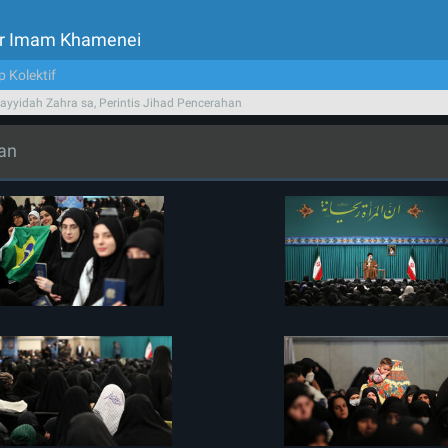
tor Imam Khamenei
p Kolektif
ayyidah Zahra sa, Perintis Jihad Pencerahan
han