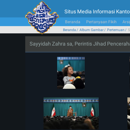
Situs Media Informasi Kan
Beranda
Pertanyaan Fikih
Arsi
Beranda
Album Gambar
Pertemuan
S
Sayyidah Zahra sa, Perintis Jihad Pencera