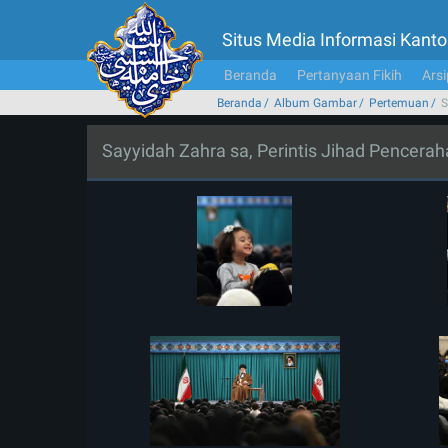
Situs Media Informasi Kan
Beranda
Pertanyaan Fikih
Arsi
Beranda
Album Gambar
Pertemuan
S
Sayyidah Zahra sa, Perintis Jihad Pencera