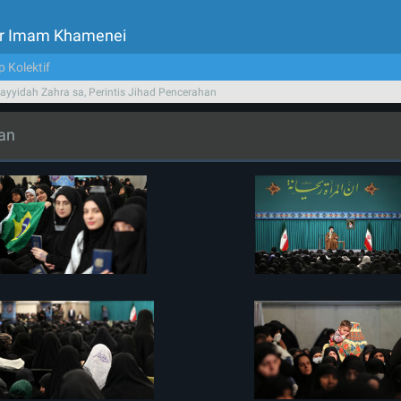
tor Imam Khamenei
p Kolektif
ayyidah Zahra sa, Perintis Jihad Pencerahan
han