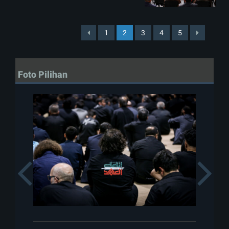
1
2
3
4
5
Foto Pilihan
Previous