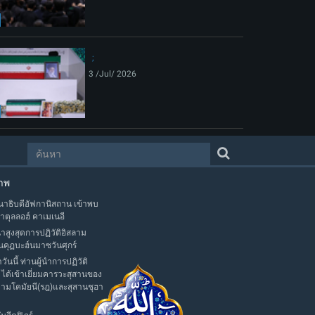
3 /Jul/ 2026
าพ
าธิบดีอัฟกานิสถาน เข้าพบ
าตุลลอฮ์ คาเมเนอี
นำสูงสุดการปฏิวัติอิสลาม
นคุฏบะฮ์นมาซวันศุกร์
าวันนี้ ท่านผู้นำการปฏิวัติ
 ได้เข้าเยี่ยมคารวะสุสานของ
มามโคมัยนี(รฎ)และสุสานชุฮา