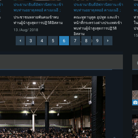
้า
ประธานาธิบดีอัฟกานิสถาน เข้า
ประธานาธิบดีอัฟกานิสถาน เข้า
ปร
พบท่านอยาตุลลอฮ์ คาเมเนอี
พบท่านอยาตุลลอฮ์ คาเมเนอี
พบ
ะ
ประชาชนหลายพันคนเข้าพบ
คณะทูตานุทูต อุปทูต และเจ้า
ท่
ท่านผู้นำสูงสุดการปฏิวัติอิสลาม
หน้าที่กระทรวงต่างประเทศเข้า
ใน
พบท่านผู้นำสูงสุดการปฏิวัติ
ปร
13 /Aug/ 2018
อิสลาม
15
3
4
5
6
7
8
9
21 /Jul/ 2018