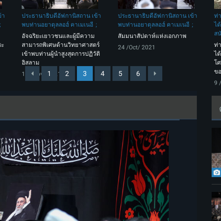
้า
ประธานาธิบดีอัฟกานิสถาน เข้า
ประธานาธิบดีอัฟกานิสถาน เข้า
ท่
พบท่านอยาตุลลอฮ์ คาเมเนอี
พบท่านอยาตุลลอฮ์ คาเมเนอี
ได
สน
อัจฉริยะเยาวชนและผู้มีความ
สัมมนาสัปดาห์แห่งเอกภาพ
ชะ
สามารถพิเศษด้านวิทยาศาสตร์
ท่
24 /Oct/ 2021
เข้าพบท่านผู้นำสูงสุดการปฏิวัติ
ได
อิสลาม
โศ
ขอ
1
2
3
4
5
6
17 /Nov/ 2021
9 