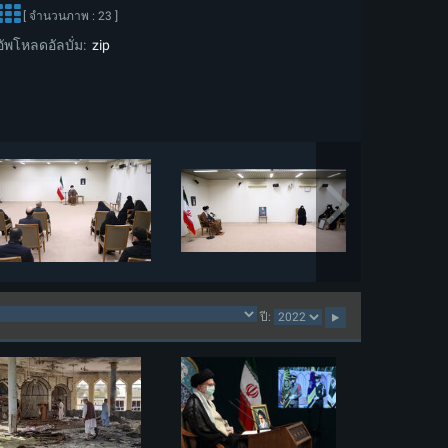
[ จำนวนภาพ : 23 ]
อัพโหลดอัลบั่ม:
zip
ปี: