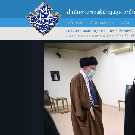
สำนักงานของผู้นำสูงสุด เซย์
หน้าหลัก
คำถามศาสนา
คลัง
หน้าหลัก
คลังภาพ
ประธานาธิบดีอัฟกานิส
ครอบครัวของนายพล ชะฮีด ฮัจญ์กอเซ็ม สุไล