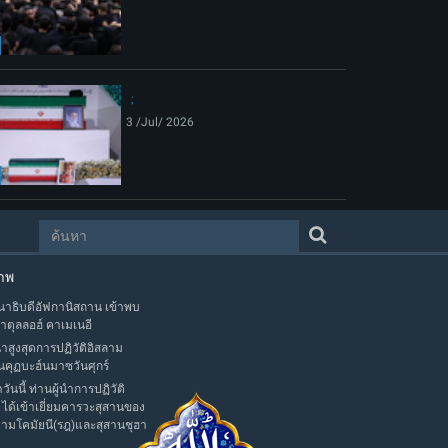
3 /Jul/ 2026
าพ
าธิบดีอัฟกานิสถาน เข้าพบ
าตุลลอฮ์ คาเมเนอี
นำสูงสุดการปฏิวัติอิสลาม
นคุฏบะฮ์นมาซวันศุกร์
าวันนี้ ท่านผู้นำการปฏิวัติ
 ได้เข้าเยี่ยมคารวะสุสานของ
มามโคมัยนี(รฎ)และสุสานชุฮา