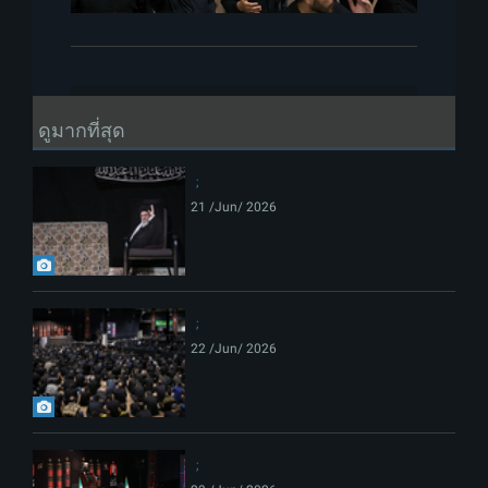
ดูมากที่สุด
21 /Jun/ 2026
22 /Jun/ 2026