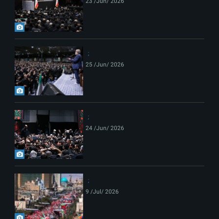
23 /Jun/ 2026
25 /Jun/ 2026
24 /Jun/ 2026
9 /Jul/ 2026