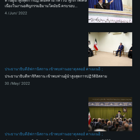
ท่านผู้นำสูงสุดการปฏิวัติอิสลาม กล่าวปาฐกภาพิเศษ
เนื่องในงานอสัญกรรมอิมามโคมัยนี ครบรอบ...
4 /Jun/ 2022
ประธานาธิบดีอัฟกานิสถาน เข้าพบท่านอยาตุลลอฮ์ คาเมเนอี
ประธานาธิบดีทาจิกิสถาน เข้าพบท่านผู้นำสูงสุดการปฏิวัติอิสลาม
30 /May/ 2022
ประธานาธิบดีอัฟกานิสถาน เข้าพบท่านอยาตุลลอฮ์ คาเมเนอี