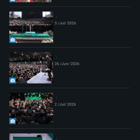
5 /Jul/ 2026
26 /Jun/ 2026
2 /Jul/ 2026