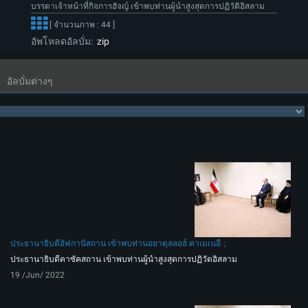
บรรดาเจ้าหน้าที่กิจการฮัจญ์ เข้าพบท่านผู้นำสูงสุดการปฏิวัติอิสลาม
[ จำนวนภาพ : 44 ]
อัพโหลดอัลบั่ม:
zip
อัลบั่มต่างๆ
ประธานาธิบดีอัฟกานิสถาน เข้าพบท่านอยาตุลลอฮ์ คาเมเนอี
ประธานาธิบดีคาซัคสถาน เข้าพบท่านผู้นำสูงสุดการปฏิวัตอิสลาม
19 /Jun/ 2022