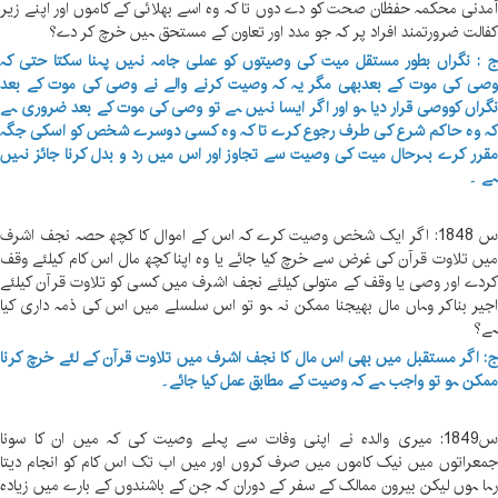
مدنی محکمہ حفظان صحت کو دے دوں تا کہ وہ اسے بھلائی کے کاموں اور اپنے زیر
فالت ضرورتمند افراد پر کہ جو مدد اور تعاون کے مستحق ہیں خرچ کر دے؟
 : نگراں بطور مستقل میت کی وصیتوں کو عملی جامہ نہیں پہنا سکتا حتی کہ
صی کی موت کے بعدبھی مگر یہ کہ وصیت کرنے والے نے وصی کی موت کے بعد
گراں کووصی قرار دیا ہو اور اگر ایسا نہیں ہے تو وصی کی موت کے بعد ضروری ہے
ہ وہ حاکم شرع کی طرف رجوع کرے تا کہ وہ کسی دوسرے شخص کو اسکی جگہ
قرر کرے بہرحال میت کی وصیت سے تجاوز اور اس میں رد و بدل کرنا جائز نہیں
ے ۔
س 1848: اگر ایک شخص وصیت کرے کہ اس کے اموال کا کچھ حصہ نجف اشرف
یں تلاوت قرآن کی غرض سے خرچ کیا جائے یا وہ اپنا کچھ مال اس کام کیلئے وقف
ردے اور وصی یا وقف کے متولی کیلئے نجف اشرف میں کسی کو تلاوت قرآن کیلئے
جیر بناکر وہاں مال بھیجنا ممکن نہ ہو تو اس سلسلے میں اس کی ذمہ داری کیا
ے؟
: اگر مستقبل میں بھی اس مال کا نجف اشرف میں تلاوت قرآن کے لئے خرچ کرنا
مکن ہو تو واجب ہے کہ وصیت کے مطابق عمل کیا جائے۔
س1849: میری والدہ نے اپنی وفات سے پہلے وصیت کی کہ میں ان کا سونا
معراتوں میں نیک کاموں میں صرف کروں اور میں اب تک اس کام کو انجام دیتا
ہا ہوں لیکن بیرون ممالک کے سفر کے دوران کہ جن کے باشندوں کے بارے میں زیادہ