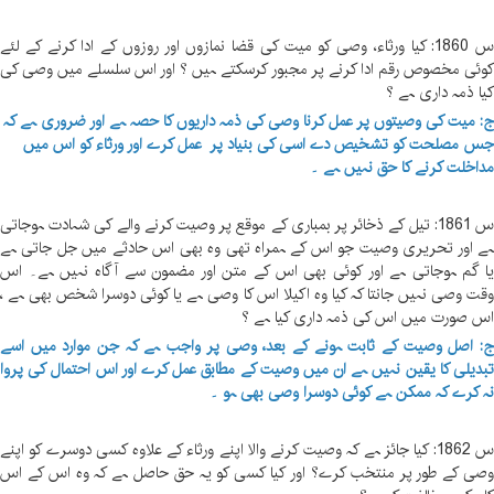
س 1860: کیا ورثاء، وصی کو میت کی قضا نمازوں اور روزوں کے ادا کرنے کے لئے
وئی مخصوص رقم ادا کرنے پر مجبور کرسکتے ہیں ؟ اور اس سلسلے میں وصی کی
یا ذمہ داری ہے ؟
: میت کی وصیتوں پر عمل کرنا وصی کی ذمہ داریوں کا حصہ ہے اور ضروری ہے کہ
س مصلحت کو تشخیص دے اسی کی بنیاد پر عمل کرے اور ورثاء کو اس میں
داخلت کرنے کا حق نہیں ہے ۔
س 1861: تیل کے ذخائر پر بمباری کے موقع پر وصیت کرنے والے کی شہادت ہوجاتی
ے اور تحریری وصیت جو اس کے ہمراہ تھی وہ بھی اس حادثے میں جل جاتی ہے
ا گم ہوجاتی ہے اور کوئی بھی اس کے متن اور مضمون سے آگاہ نہیں ہے۔ اس
قت وصی نہیں جانتا کہ کیا وہ اکیلا اس کا وصی ہے یا کوئی دوسرا شخص بھی ہے ،
س صورت میں اس کی ذمہ داری کیا ہے ؟
: اصل وصیت کے ثابت ہونے کے بعد، وصی پر واجب ہے کہ جن موارد میں اسے
بدیلی کا یقین نہیں ہے ان میں وصیت کے مطابق عمل کرے اور اس احتمال کی پروا
ہ کرے کہ ممکن ہے کوئی دوسرا وصی بھی ہو ۔
س 1862: کیا جائز ہے کہ وصیت کرنے والا اپنے ورثاء کے علاوہ کسی دوسرے کو اپنے
صی کے طور پر منتخب کرے؟ اور کیا کسی کو یہ حق حاصل ہے کہ وہ اس کے اس