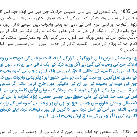
س 1835: ایک شخص نے اپنے قابل اطمینان افراد کہ جن میں سے ایک خود اس کا
یٹا ہے کے سامنے وصیت کی کہ اس کے ذمہ جو شرعی حقوق ہیں جیسے خمس،
کوٰة ، کفارات اور اسی طرح اس کے ذمے جو بدنی واجبات ہیں جیسے نماز ، روزہ ،
ج وغیرہ ان کی ادائیگی کے لئے اس کی بعض املاک اس کے ترکہ سے الگ کر لی
ائیں لیکن اس کے بعض ورثاء اسے قبول نہیں کرتے بلکہ وہ بغیر کسی استثناء کے
مام املاک ورثاء کے درمیان تقسیم کرنے کے خواہاں ہیں۔ اس سلسلے میں کیا
کم ہے ؟
 : وصیت کے شرعی دلیل یا ورثاء کے اقرار کے ذریعہ ثابت ہوجانے کی صورت میں وہ
ملاک جن کی وصیت کی گئی ہے اگر پورے ترکہ کے ایک تہائی سے زیادہ نہ ہوں تو
رثا کو اس کی تقسیم کے مطالبے کا حق نہیں ہے بلکہ ان پر واجب ہے کہ وہ وصیت
ے مطابق عمل کریں اور میت کے ذمہ جو مالی حقوق اور دیگر بدنی واجبات ہیں کہ
ن کی میت نے وصیت کی ہے ان کی ادائیگی میں خرچ کریں بلکہ اگر شرعی
ریقہ سے یا ورثاء کے اقرار کے ذریعہ ثابت ہوجائے کہ متوفی لوگوں کا مقروض ہے یا
س کے ذمہ خدا تعالیٰ کے مالی حقوق ہیں جیسے خمس، زکوٰة، کفارات یا اس کے
مہ مالی و بدنی حقوق ہیں جیسے حج تو بھی ان پر واجب ہے کہ وہ اس کے پورے
اجب الاداء امور اس کے اصل ترکہ سے ادا کریں اور پھر باقیماندہ ترکہ اپنے درمیان
قسیم کریں اگر چہ ان کے متعلق کوئی وصیت نہ بھی کی ہو ۔
س1836: ایک شخص جو ایک زرعی زمین کا مالک ہے، نے وصیت کی ہے کہ اس