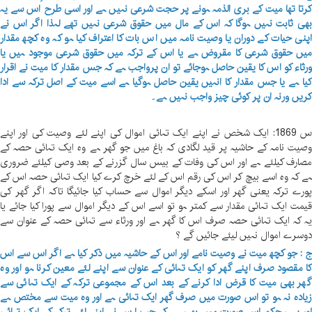
رتا تھا میت کے بری الذمہ ہونے پر حجت شرعی نہیں ہے اور اسی طرح اس سے یہ
ھی ثابت نہیں ہوگا کہ اس کے مال میں حقوق شرعی نہیں تھے لہذا اگر اس نے
پنی حیات کے دوران یا وصیت نامہ میں اس بات کا اعتراف کیا ہو کہ وہ کچھ مقدار
یں حقوق شرعی کا مقروض ہے یا اس کے ترکہ میں حقوق شرعی موجود ہیں یا
رثاء کو اس کا یقین حاصل ہوجائے تو ان پرواجب ہے کہ جس مقدار کا میت نے اقرار
یا ہے یا جس مقدار کا انہیں یقین حاصل ہوگیا ہے اسے میت کے اصل ترکہ سے ادا
ریں ورنہ ان پر کوئی چیز واجب نہیں ہے۔
س 1869: ایک شخص نے اپنے ایک تہائی اموال کی اپنے لئے وصیت کی اور اپنے
صیت نامہ کے حاشیہ پر قید لگادی کہ باغ میں جو گھر ہے وہ ایک تہائی حصہ کے
صارف کیلئے ہے اور اس کی وفات کے بیس سال گزرنے کے بعد وصی کیلئے ضروری
ے کہ وہ اسے بیچ کر اس کی رقم اس کے لئے خرچ کرے کیا ایک تہائی حصہ اس کے
ورے ترکہ یعنی گھر اور اسکے دیگر اموال سے حساب کیا جائیگا تاکہ اگر گھر کی
یمت ایک تہائی مقدار سے کمتر ہو تو اسے اس کے دیگر اموال سے پورا کیا جائے یا
ہ کہ ایک تہائی حصہ صرف اس کا گھر ہے اور ورثاء سے تہائی حصہ کے عنوان سے
وسرے اموال نہیں لیئے جائیں گے ؟
 : جو کچھ میت نے وصیت نامے اور اس کے حاشیہ میں ذکر کیا ہے اگر اس سے اس
ا مقصود صرف اپنے گھر کو ایک تہائی کے عنوان سے اپنے لئے معین کرنا ہو اور وہ
ھر بھی میت کا قرض ادا کرنے کے بعد اس کے مجموعی ترکہ کے ایک تہائی سے
یادہ نہ ہو تو اس صورت میں صرف گھر ایک تہائی ہے اور وہ میت سے مختص ہے