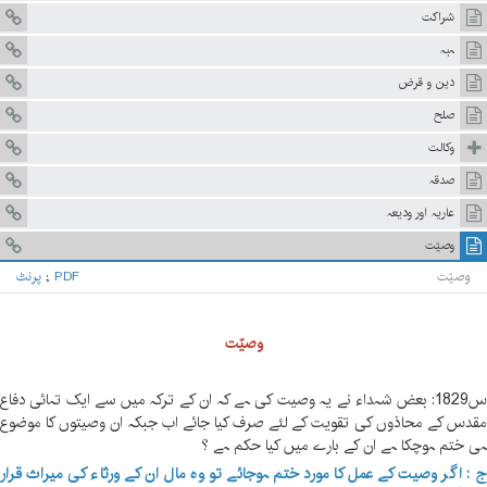
شراکت
ہبہ
دین و قرض
صلح
وکالت
صدقہ
عاریہ اور ودیعہ
وصیّت
وصیّت
PDF
;
پرنٹ
وصیّت
س1829: بعض شہداء نے یہ وصیت کی ہے کہ ان کے ترکہ میں سے ایک تہائی دفاع
قدس کے محاذوں کی تقویت کے لئے صرف کیا جائے اب جبکہ ان وصیتوں کا موضوع
ی ختم ہوچکا ہے ان کے بارے میں کیا حکم ہے ؟
 : اگر وصیت کے عمل کا مورد ختم ہوجائے تو وہ مال ان کے ورثاء کی میراث قرار