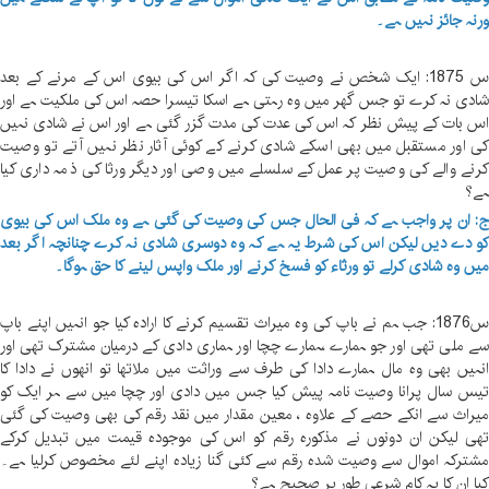
رنہ جائز نہیں ہے۔
س 1875: ایک شخص نے وصیت کی کہ اگر اس کی بیوی اس کے مرنے کے بعد
ادی نہ کرے تو جس گھر میں وہ رہتی ہے اسکا تیسرا حصہ اس کی ملکیت ہے اور
س بات کے پیش نظر کہ اس کی عدت کی مدت گزر گئی ہے اور اس نے شادی نہیں
ی اور مستقبل میں بھی اسکے شادی کرنے کے کوئی آثار نظر نہیں آتے تو وصیت
رنے والے کی وصیت پر عمل کے سلسلے میں وصی اور دیگر ورثا کی ذمہ داری کیا
ے؟
: ان پر واجب ہے کہ فی الحال جس کی وصیت کی گئی ہے وہ ملک اس کی بیوی
و دے دیں لیکن اس کی شرط یہ ہے کہ وہ دوسری شادی نہ کرے چنانچہ اگر بعد
یں وہ شادی کرلے تو ورثاء کو فسخ کرنے اور ملک واپس لینے کا حق ہوگا۔
س1876: جب ہم نے باپ کی وہ میراث تقسیم کرنے کا ارادہ کیا جو انہیں اپنے باپ
ے ملی تھی اور جو ہمارے ،ہمارے چچا اور ہماری دادی کے درمیان مشترک تھی اور
نہیں بھی وہ مال ہمارے دادا کی طرف سے وراثت میں ملاتھا تو انھوں نے دادا کا
یس سال پرانا وصیت نامہ پیش کیا جس میں دادی اور چچا میں سے ہر ایک کو
یراث سے انکے حصے کے علاوہ ، معین مقدار میں نقد رقم کی بھی وصیت کی گئی
ھی لیکن ان دونوں نے مذکورہ رقم کو اس کی موجودہ قیمت میں تبدیل کرکے
شترکہ اموال سے وصیت شدہ رقم سے کئی گنا زیادہ اپنے لئے مخصوص کرلیا ہے۔
یا ان کا یہ کام شرعی طور پر صحیح ہے؟