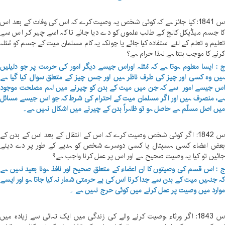
س 1841: کیا جائز ہے کہ کوئی شخص یہ وصیت کرے کہ اس کی وفات کے بعد اس
ا جسم میڈیکل کالج کے طالب علموں کو دے دیا جائے تا کہ اسے چیر کر اس سے
علیم و تعلم کے لئے استفادہ کیا جائے یا چونکہ یہ کام مسلمان میت کے جسم کو مُثلہ
رنے کا موجب بنتا ہے لہذا حرام ہے؟
 : ایسا معلوم ہوتا ہے کہ مُثلہ اوراس جیسے دیگر امور کی حرمت پر جو دلیلیں
یں وہ کسی اور چیز کی طرف ناظر ہیں اور جس چیز کے متعلق سوال کیا گیا ہے
س جیسے امور سے کہ جن میں میت کے بدن کو چیرنے میں اہم مصلحت موجود
ے، منصرف ہیں اور اگر مسلمان میت کے احترام کی شرط کہ جو اس جیسے مسائل
یں اصل مسلّم ہے حاصل ہو تو ظاہراً بدن کے چیرنے میں اشکال نہیں ہے۔
س 1842: اگر کوئی شخص وصیت کرے کہ اس کے انتقال کے بعد اس کے بدن کے
عض اعضاء کسی ہسپتال یا کسی دوسرے شخص کو ہدیے کے طور پر دے دیئے
ائیں تو کیا یہ وصیت صحیح ہے اور اس پر عمل کرنا واجب ہے؟
 : اس قسم کی وصیتوں کا ان اعضاء کے متعلق صحیح اور نافذ ہونا بعید نہیں ہے
ہ جنہیں میت کے بدن سے جدا کرنا اس کی بے حرمتی شمار نہ کیا جاتا ہو اور ایسے
وارد میں وصیت پر عمل کرنے میں کوئی حرج نہیں ہے ۔
س 1843: اگر ورثاء ،وصیت کرنے والے کی زندگی میں ایک تہائی سے زیادہ میں