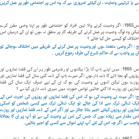
ے یا ترتیبی وصایت ، ان کیلئے ضروری ہے کہ وہ اس پر اجتماعی طور پر عمل کریں
س1865: اگر وصیت کرنے والا تین افراد کو اجتماعی طور پر اپنا وصی مقرر کرے
یکن وہ لوگ وصیت پر عمل کرنے کے طریقہ کار پر متفق نہ ہوں تو ان کے درمیان اس
ختلاف کو کیسے حل کیا جائے ؟
 : اگر وصی متعدد ہوں اور وصیت پر عمل کرنے کے طریقے میں اختلاف ہوجائے تو
ن پر واجب ہے کہ حاکم شرع کی طرف رجوع کریں ۔
س 1866: میں اپنے باپ کا بڑا بیٹاہوں اور شرعی طور پر ان کی قضا نمازوں اور
وزوں کو بجا لانے کا ذمہ دار ہوں اگر میرے باپ کے ذمہ کئی سال کی قضا نمازیں اور
وزے ہوں لیکن انہوں نے وصیت کی ہو کہ ان کے لیے صرف ایک سال کی قضا
مازیں اور روزے ادا کئے جائیں تواس صورت میں میری ذمہ داری کیا ہے ؟
: اگر میت نے وصیت کی ہو کہ اس کی قضا نمازوں اور روزوں کی اجرت اس کے
یک تہائی ترکہ سے ادا کی جائے تو ایک تہائی ترکہ سے کسی شخص کو اسکی
مازوں اور روزوں کیلئے اجیر بنانا جائز ہے اور اگر اس کے ذمہ قضا نمازیں اور روزے
س مقدار سے زیادہ ہوں کہ جس کی اس نے وصیت کی ہے تو آپ پر ان کا بجالانا
اجب ہے اگر چہ اس کے لئے آپ اپنے اموال سے کسی کو اجیر بنائیں۔