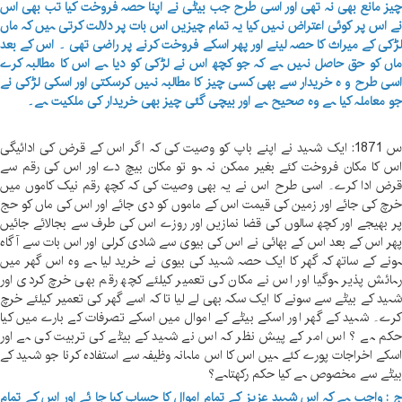
یز مانع بھی نہ تھی اور اسی طرح جب بیٹی نے اپنا حصہ فروخت کیا تب بھی اس
ے اس پر کوئی اعتراض نہیں کیا یہ تمام چیزیں اس بات پر دلالت کرتی ہیں کہ ماں
ڑکی کے میراث کا حصہ لینے اور پھر اسکے فروخت کرنے پر راضی تھی ۔ اس کے بعد
اں کو حق حاصل نہیں ہے کہ جو کچھ اس نے لڑکی کو دیا ہے اس کا مطالبہ کرے
سی طرح و ہ خریدار سے بھی کسی چیز کا مطالبہ نہیں کرسکتی اور اسکی لڑکی نے
و معاملہ کیا ہے وہ صحیح ہے اور بیچی گئی چیز بھی خریدار کی ملکیت ہے۔
س 1871: ایک شہید نے اپنے باپ کو وصیت کی کہ اگر اس کے قرض کی ادائیگی
س کا مکان فروخت کئے بغیر ممکن نہ ہو تو مکان بیچ دے اور اس کی رقم سے
رض ادا کرے۔ اسی طرح اس نے یہ بھی وصیت کی کہ کچھ رقم نیک کاموں میں
رچ کی جائے اور زمین کی قیمت اس کے ماموں کو دی جائے اور اس کی ماں کو حج
ر بھیجے اور کچھ سالوں کی قضا نمازیں اور روزے اس کی طرف سے بجالائے جائیں
ھر اس کے بعد اس کے بھائی نے اس کی بیوی سے شادی کرلی اور اس بات سے آگاہ
ونے کے ساتھ کہ گھر کا ایک حصہ شہید کی بیوی نے خرید لیا ہے وہ اس گھر میں
ہائش پذیر ہوگیا اور اس نے مکان کی تعمیر کیلئے کچھ رقم بھی خرچ کردی اور
ہید کے بیٹے سے سونے کا ایک سکہ بھی لے لیا تا کہ اسے گھر کی تعمیر کیلئے خرچ
رے۔ شہید کے گھر اور اسکے بیٹے کے اموال میں اسکے تصرفات کے بارے میں کیا
کم ہے ؟ اس امر کے پیش نظر کہ اس نے شہید کے بیٹے کی تربیت کی ہے اور
سکے اخراجات پورے کئے ہیں اس کا اس ماہانہ وظیفہ سے استفادہ کرنا جو شہید کے
یٹے سے مخصوص ہے کیا حکم رکھتاہے؟
 : واجب ہے کہ اس شہید عزیز کے تمام اموال کا حساب کیا جا ئے اور اس کے تمام