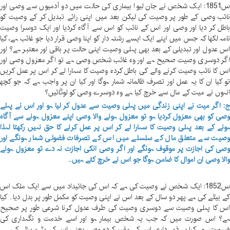
س1851: ایک شخص نے جان لیوا بیماری کی حالت میں دو آدمیوں سے وصی اور
ائب وصی کے طور پر وصیت کی لیکن بعد میں اپنی رائے تبدیل کر کے وصیت کو
اطل کر دیا اور وصی اور اس کے نائب کو اس سے آگاہ کردیا اور ایک دوسرا وصیت
امہ لکھا کہ جس میں اپنے ایک ایسے رشتہ دار کو اپنا وصی قرار دیا جو غائب ہے، کیا
س عدول اور تبدیلی کے بعد بھی پہلی وصیت اپنی حالت پر باقی اور معتبر ہے؟ اور
گر دوسری وصیت صحیح ہے اور وہ غائب شخص وصی ہے تو اگر معزول وصی اور
س کا نائب وصیت کرنے والے کی باطل کردہ وصیت کا سہارا لے کر اس پر عمل کریں
و کیا ان کا یہ عمل اور تصرف ظالمانہ شمار ہوگا اور کیا ان پر واجب ہے کہ جو کچھ
نہوں نے میت کے مال سے خرچ کیا ہے وہ دوسرے وصی کو لوٹائیں؟
: اگر میت نے اپنی زندگی میں پہلی وصیت سے عدول کر لیا ہو اور اس نے پہلے
صی کو بھی معزول کردیا ہو تو معزول ہونے والا وصی اپنے معزول ہونے سے آگاہ
ونے کے بعد پہلی وصیت کا سہارا لے کر اس پر عمل کرنے کا حق نہیں رکھتا لہذا
صیت سے متعلق مال کے سلسلے میں اس کے تصرفات فضولی شمار ہونگے اور
صی کی اجازت پر موقوف ہونگے اور اگر وصی انکی اجازت نہ دے تو معزول ہونے
الا وصی ان اموال کا ضامن ہوگا جو اس نے خرچ کئے ہیں۔
س1852: ایک شخص نے وصیت کی ہے کہ اس کی جائیداد میں سے ایک ملک اس
ے بیٹے کی ہے پھر دو سال کے بعد اس نے اپنی وصیت کو مکمل طور پر بدل دیا۔ کیا
س کا پہلی وصیت سے دوسری وصیت کی طرف عدول کرنا شرعی طور پر صحیح
ے؟ اس صورت میں کہ جب یہ شخص بیمار ہو اور اسے خدمت و نگہداری کی
رورت ہو ، کیا یہ ذمہ داری اس کے مقرر کردہ وصی یعنی اس کے بڑے بیٹے کی ہے