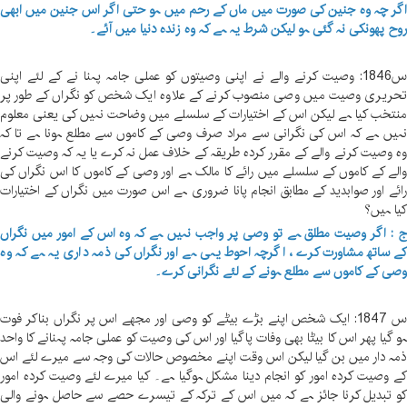
گر چہ وہ جنین کی صورت میں ماں کے رحم میں ہو حتی اگر اس جنین میں ابھی
وح پھونکی نہ گئی ہو لیکن شرط یہ ہے کہ وہ زندہ دنیا میں آئے۔
س1846: وصیت کرنے والے نے اپنی وصیتوں کو عملی جامہ پہنا نے کے لئے اپنی
حریری وصیت میں وصی منصوب کرنے کے علاوہ ایک شخص کو نگراں کے طور پر
نتخب کیا ہے لیکن اس کے اختیارات کے سلسلے میں وضاحت نہیں کی یعنی معلوم
ہیں ہے کہ اس کی نگرانی سے مراد صرف وصی کے کاموں سے مطلع ہونا ہے تا کہ
ہ وصیت کرنے والے کے مقرر کردہ طریقہ کے خلاف عمل نہ کرے یا یہ کہ وصیت کرنے
الے کے کاموں کے سلسلے میں رائے کا مالک ہے اور وصی کے کاموں کا اس نگراں کی
ائے اور صوابدید کے مطابق انجام پانا ضروری ہے اس صورت میں نگراں کے اختیارات
یا ہیں؟
 : اگر وصیت مطلق ہے تو وصی پر واجب نہیں ہے کہ وہ اس کے امور میں نگراں
ے ساتھ مشاورت کرے ، اگرچہ احوط یہی ہے اور نگراں کی ذمہ داری یہ ہے کہ وہ
صی کے کاموں سے مطلع ہونے کے لئے نگرانی کرے۔
س 1847: ایک شخص اپنے بڑے بیٹے کو وصی اور مجھے اس پر نگراں بناکر فوت
و گیا پھر اس کا بیٹا بھی وفات پاگیا اور اس کی وصیت کو عملی جامہ پہنانے کا واحد
مہ دار میں بن گیا لیکن اس وقت اپنے مخصوص حالات کی وجہ سے میرے لئے اس
ے وصیت کردہ امور کو انجام دینا مشکل ہوگیا ہے۔ کیا میرے لئے وصیت کردہ امور
و تبدیل کرنا جائز ہے کہ میں اس کے ترکہ کے تیسرے حصے سے حاصل ہونے والی