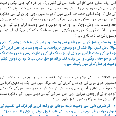
س ایک تہائی حصے کاباقی ماندہ اس کے فقیر ورثاء پر خرچ کیا جائے لیکن وصیت
رنے والے کے دونوں وصی اس کی وفات سے لے کر اس مدت کے ختم ہونے تک اس
ے مال کا ایک تہائی حصہ جدا کرنے میں کامیاب نہیں ہوئے اور ان کے لئے مذکورہ
قوق پر عمل کرنا ممکن نہیں ہے۔ ورثاء مدعی ہیں کہ مذکورہ مدت ختم ہونے کے
عد وصیت نامہ باطل ہوچکا ہے اور اب وہ دونوں و صی وصیت کرنے والے کے اموال
یں مداخلت کرنے کا حق نہیں رکھتے۔ اس مسئلہ کا حکم کیا ہے؟ اور ان دونوں
صیوں کی کیا ذمہ داری ہے ؟
 : وصیت پر عمل کرنے میں تاخیر سے وصیت اور وصی کی وصایت ( وصی کا وصی
ونا) باطل نہیں ہوتا بلکہ ان دو وصیوں پر واجب ہے کہ وہ وصیت پر عمل کریں اگر
ہ اس کی مدت طولانی ہوجائے اور جب تک ان کی وصایت ایسی خاص مدت تک
ہ ہو جو ختم ہوگئی ہو اس وقت تک ورثاء کو حق نہیں ہے کہ وہ ان دونوں کیلئے
صیت پر عمل کرنے میں رکاوٹ بنیں۔
س 1858: میت کے ورثاء کے درمیان ترکہ تقسیم ہونے اور ان کے نام ملکیت کی
ستاویز جاری ہونے کے چھ سال گزرنے کے بعد ورثاء میں سے ایک یہ دعویٰ کرتا ہے
ہ متوفیٰ نے زبانی طور پر اسے وصیت کی تھی کہ گھر کا کچھ حصہ اس کے ایک بیٹے
و دیا جائے اور بعض عورتیں بھی اس امر کی گواہی دیتی ہیں۔ کیا مذکورہ مدت
زرنے کے بعد اس کا یہ دعویٰ قابل قبول ہے ؟
: اگر شرعی دلیل سے وصیت ثابت ہوجائے تو وقت گزرنے اور ترکہ کی تقسیم کے
انونی مراحل طے ہوجانے سے وصیت کے قابل قبول ہونے پر کوئی اثر نہیں پڑتا ۔