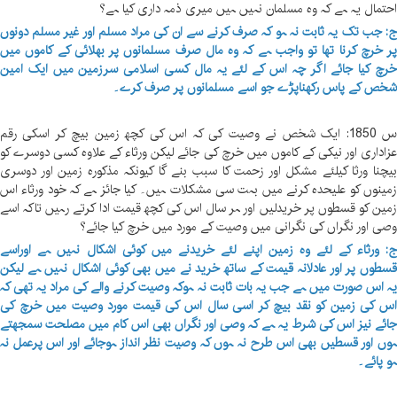
حتمال یہ ہے کہ وہ مسلمان نہیں ہیں میری ذمہ داری کیا ہے؟
: جب تک یہ ثابت نہ ہو کہ صرف کرنے سے ان کی مراد مسلم اور غیر مسلم دونوں
ر خرچ کرنا تھا تو واجب ہے کہ وہ مال صرف مسلمانوں پر بھلائی کے کاموں میں
رچ کیا جائے اگر چہ اس کے لئے یہ مال کسی اسلامی سرزمین میں ایک امین
خص کے پاس رکھناپڑے جو اسے مسلمانوں پر صرف کرے۔
س 1850: ایک شخص نے وصیت کی کہ اس کی کچھ زمین بیچ کر اسکی رقم
زاداری اور نیکی کے کاموں میں خرچ کی جائے لیکن ورثاء کے علاوہ کسی دوسرے کو
یچنا ورثا کیلئے مشکل اور زحمت کا سبب بنے گا کیونکہ مذکورہ زمین اور دوسری
مینوں کو علیحدہ کرنے میں بہت سی مشکلات ہیں۔ کیا جائز ہے کہ خود ورثاء اس
مین کو قسطوں پر خریدلیں اور ہر سال اس کی کچھ قیمت ادا کرتے رہیں تاکہ اسے
صی اور نگراں کی نگرانی میں وصیت کے مورد میں خرچ کیا جائے؟
: ورثاء کے لئے وہ زمین اپنے لئے خریدنے میں کوئی اشکال نہیں ہے اوراسے
سطوں پر اور عادلانہ قیمت کے ساتھ خرید نے میں بھی کوئی اشکال نہیں ہے لیکن
ہ اس صورت میں ہے جب یہ بات ثابت نہ ہوکہ وصیت کرنے والے کی مراد یہ تھی کہ
س کی زمین کو نقد بیچ کر اسی سال اس کی قیمت مورد وصیت میں خرچ کی
ائے نیز اس کی شرط یہ ہے کہ وصی اور نگراں بھی اس کام میں مصلحت سمجھتے
وں اور قسطیں بھی اس طرح نہ ہوں کہ وصیت نظر انداز ہوجائے اور اس پرعمل نہ
و پائے۔