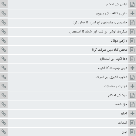
لباس کے احکام
مغربی ثقافت کی پیروی
جاسوسی، چغلخوری اور اسرار کا فاش کرنا
سگریٹ نوشی اور نشہ آور اشیاء کا استعمال
داڑھی مونڈنا
محفل گناہ میں شرکت کرنا
دعا لکھنا اور استخارہ
دینی رسومات کا احیاء
ذخیرہ اندوزی اور اسراف
تجارت و معاملات
سود کے احکام
حقِ شفعہ
اجارہ
ضمانت
رہن