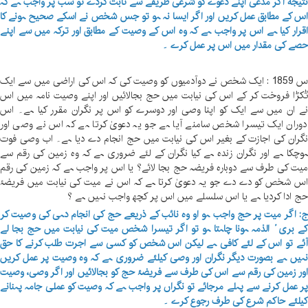
تیجةً اگر مدعی اپنے دعوے کو شرعی طریقے سے ثابت کردے تو سب پر واجب ہے کہ
س کے مطابق عمل کریں اور اگر ایسا نہ ہو تو جس شخص نے اسکے صحیح ہونے کا
قرار کیا ہے اس پر واجب ہے کہ وہ اس کے وصیت کے مطابق اور ترکہ میں سے اپنے
صے کی مقدار میں اس پر عمل کرے ۔
س 1859 : ایک شخص نے دوآدمیوں کو وصیت کی کہ اس کی اراضی میں سے ایک
کڑا فروخت کر کے اس کی نیابت میں حج بجالائیں اور اپنے وصیت نامہ میں اس
ے ان میں سے ایک کو اپنا وصی اور دوسرے کو اس پر نگران مقرر کیا ہے۔ اس
دوران ایک تیسرا شخص سامنے آیا ہے جو یہ دعویٰ کرتا ہے کہ اس نے وصی اور
گران کی اجازت کے بغیر اس کی نیابت میں حج انجام دے دیا ہے۔ اب وصی فوت
وچکا ہے اور نگران زندہ ہے کیا نگران کے لئے ضروری ہے کہ وہ زمین کی رقم سے
یت کی طرف سے دوبارہ فریضہ حج بجا لائے؟ یا اس پر واجب ہے کہ زمین کی رقم
س شخص کو دے دے جو یہ دعویٰ کرتا ہے کہ اس نے میت کی نیابت میں فریضۂ
ج ادا کردیا ہے یا اس سلسلے میں اس پر کچھ واجب نہیں ہے ؟
: اگر میت پر حج واجب ہو او وہ نائب کے ذریعے حج کی انجام دہی کی وصیت کر
ے بریٴ الذمہ ہونا چاہتا ہو تو اگر تیسرا شخص میت کی نیابت میں حج بجا لے
ئے تو اس کے لئے کافی ہے لیکن اس شخص کو کسی سے اجرت طلب کرنے کا حق
ہیں ہے بصورت دیگر نگران اور وصی کیلئے ضروری ہے کہ وہ وصیت پر عمل کریں
ور زمین کی رقم سے اس کی طرف سے فریضۂ حج کو بجالائیں اور اگر وصی، وصیت
ر عمل کرنے سے پہلے مرجائے تو نگراں پر واجب ہے کہ وصیت کو عملی جامہ پہنانے
یلئے حاکم شرع کی طرف رجوع کرے ۔