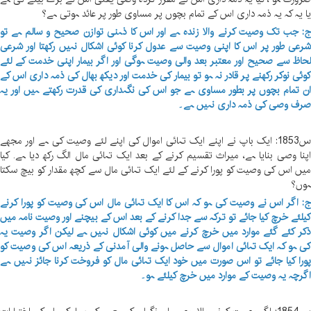
ا یہ کہ یہ ذمہ داری اس کے تمام بچوں پر مساوی طور پر عائد ہوتی ہے؟
: جب تک وصیت کرنے والا زندہ ہے اور اس کا ذہنی توازن صحیح و سالم ہے تو
رعی طور پر اس کا اپنی وصیت سے عدول کرنا کوئی اشکال نہیں رکھتا اور شرعی
حاظ سے صحیح اور معتبر بعد والی وصیت ہوگی اور اگر بیمار اپنی خدمت کے لئے
وئی نوکر رکھنے پر قادر نہ ہو تو بیمار کی خدمت اور دیکھ بھال کی ذمہ داری اس کے
ن تمام بچوں پر بطور مساوی ہے جو اس کی نگہداری کی قدرت رکھتے ہیں اور یہ
رف وصی کی ذمہ داری نہیں ہے۔
س1853: ایک باپ نے اپنے ایک تہائی اموال کی اپنے لئے وصیت کی ہے اور مجھے
پنا وصی بنایا ہے، میراث تقسیم کرنے کے بعد ایک تہائی مال الگ رکھ دیا ہے. کیا
یں اس کی وصیت کو پورا کرنے کے لئے ایک تہائی مال سے کچھ مقدار کو بیچ سکتا
وں؟
: اگر اس نے وصیت کی ہو کہ اس کا ایک تہائی مال اس کی وصیت کو پورا کرنے
یلئے خرچ کیا جائے تو ترکہ سے جدا کرنے کے بعد اس کے بیچنے اور وصیت نامہ میں
کر کئے گئے موارد میں خرچ کرنے میں کوئی اشکال نہیں ہے لیکن اگر وصیت یہ
ی ہو کہ ایک تہائی اموال سے حاصل ہونے والی آمدنی کے ذریعہ اس کی وصیت کو
ورا کیا جائے تو اس صورت میں خود ایک تہائی مال کو فروخت کرنا جائز نہیں ہے
گرچہ یہ وصیت کے موارد میں خرچ کیلئے ہو۔