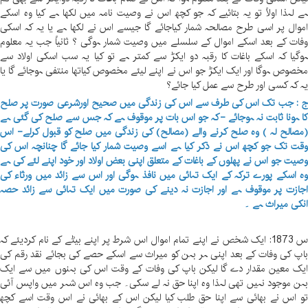
ے لہذا اولاً تو یہ بتائیے کہ جو کچھ اس نے وصیت نامہ میں لکھا ہے کیا وہ اسکے
موال پر اسی طرح مصالحہ شمار کیاجائے گا جیسے اس نے لکھا ہے یا یہ کہ اسکی
فات کے بعد اسکے اموال کے سلسلے میں وصیت شمار ہوگی ؟ ثانیاً جب یہ معلوم
وگیا کہ اسکے باغات کا رقبہ دو ایکڑ سے کمتر ہے تو کیا یہ سب اسکی اولاد سے
خصوص ہوگا اور ایک ایکڑ جو اس نے اپنے لیئے مخصوص کیاتھا منتفی ہوجائے گا یا
ہ کہ کسی اور طرح سے عمل کیا جائے؟
 : جب تک اس کی طرف سے اس کی زندگی میں صحیح اورشرعی صورت پر صلح
ا ہونا ثابت نہ ہوجائے -کہ جو اس بات پر موقوف ہے کہ جس سے صلح کی گئی ہے
مصالح لہ ) وہ صلح کرنے والے (مصالح) کی زندگی میں صلح کو قبول کرلے- اس
قت تک جو کچھ اس نے ذکر کیا ہے اسے وصیت شمار کیا جائے گا چنانچہ اس کی
صیت جو اس نے پھلوں کے باغات کے متعلق اپنی بعض اولاد اور خود اپنے لئے کی ہے
ہ اسکے پورے ترکہ کے ایک تہائی میں نافذ ہوگی اور اس سے زائد میں ورثاء کی
جازت پر موقوف ہے اور اجازت نہ دینے کی صورت میں ایک تہائی سے زائد حصہ
نکی میراث ہے ۔
س 1873: ایک شخص نے اپنے تمام اموال اس شرط پر اپنے بیٹے کے نام کردیئے کہ
اپ کی وفات کے بعد اپنی ہر بہن کو میراث سے اسکے حصے کی بجائے نقد رقم کی
یک معین مقدار دے گا لیکن باپ کی وفات کے وقت اس کی بہنوں میں سے ایک
ہن موجود نہیں تھی لہذا وہ اپنا حق نہ لے سکی۔ جب وہ اس شہر میں واپس آئی
و اس نے بھائی سے اپنا حق طلب کیا لیکن اس کے بھائی نے اس وقت اسے کچھ