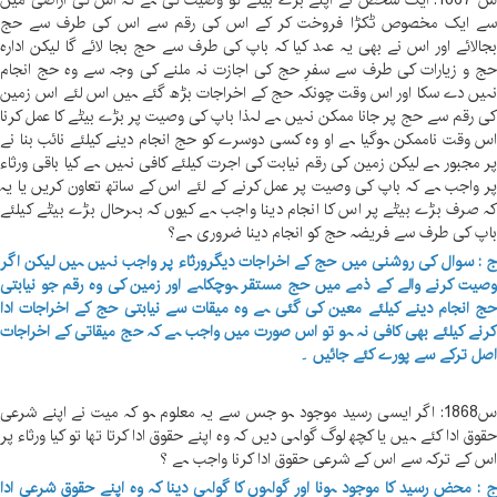
س 1867: ایک شخص نے اپنے بڑے بیٹے کو وصیت کی ہے کہ اس کی اراضی میں
ے ایک مخصوص ٹکڑا فروخت کر کے اس کی رقم سے اس کی طرف سے حج
جالائے اور اس نے بھی یہ عہد کیا کہ باپ کی طرف سے حج بجا لائے گا لیکن ادارہ
ج و زیارات کی طرف سے سفرِ حج کی اجازت نہ ملنے کی وجہ سے وہ حج انجام
ہیں دے سکا اور اس وقت چونکہ حج کے اخراجات بڑھ گئے ہیں اس لئے اس زمین
ی رقم سے حج پر جانا ممکن نہیں ہے لہذا باپ کی وصیت پر بڑے بیٹے کا عمل کرنا
س وقت ناممکن ہوگیا ہے او وہ کسی دوسرے کو حج انجام دینے کیلئے نائب بنا نے
ر مجبور ہے لیکن زمین کی رقم نیابت کی اجرت کیلئے کافی نہیں ہے کیا باقی ورثاء
ر واجب ہے کہ باپ کی وصیت پر عمل کرنے کے لئے اس کے ساتھ تعاون کریں یا یہ
ہ صرف بڑے بیٹے پر اس کا انجام دینا واجب ہے کیوں کہ بہرحال بڑے بیٹے کیلئے
اپ کی طرف سے فریضہ حج کو انجام دینا ضروری ہے؟
 : سوال کی روشنی میں حج کے اخراجات دیگرورثاء پر واجب نہیں ہیں لیکن اگر
صیت کرنے والے کے ذمے میں حج مستقر ہوچکاہے اور زمین کی وہ رقم جو نیابتی
ج انجام دینے کیلئے معین کی گئی ہے وہ میقات سے نیابتی حج کے اخراجات ادا
رنے کیلئے بھی کافی نہ ہو تو اس صورت میں واجب ہے کہ حج میقاتی کے اخراجات
صل ترکے سے پورے کئے جائیں ۔
س1868: اگر ایسی رسید موجود ہو جس سے یہ معلوم ہو کہ میت نے اپنے شرعی
قوق ادا کئے ہیں یا کچھ لوگ گواہی دیں کہ وہ اپنے حقوق ادا کرتا تھا تو کیا ورثاء پر
س کے ترکہ سے اس کے شرعی حقوق ادا کرنا واجب ہے ؟
 : محض رسید کا موجود ہونا اور گواہوں کا گواہی دینا کہ وہ اپنے حقوقِ شرعی ادا