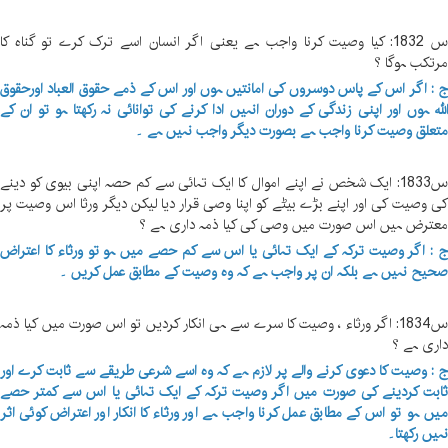
س 1832: کیا وصیت کرنا واجب ہے یعنی اگر انسان اسے ترک کرے تو گناہ کا
رتکب ہوگا ؟
 : اگر اس کے پاس دوسروں کی امانتیں ہوں اور اس کے ذمے حقوق العباد اورحقوق
للہ ہوں اور اپنی زندگی کے دوران انہیں ادا کرنے کی توانائی نہ رکھتا ہو تو ان کے
تعلق وصیت کرنا واجب ہے بصورت دیگر واجب نہیں ہے ۔
س1833: ایک شخص نے اپنے اموال کا ایک تہائی سے کم حصہ اپنی بیوی کو دینے
ی وصیت کی اور اپنے بڑے بیٹے کو اپنا وصی قرار دیا لیکن دیگر ورثا اس وصیت پر
عترض ہیں اس صورت میں وصی کی کیا ذمہ داری ہے ؟
 : اگر وصیت ترکہ کے ایک تہائی یا اس سے کم حصے میں ہو تو ورثاء کا اعتراض
حیح نہیں ہے بلکہ ان پر واجب ہے کہ وہ وصیت کے مطابق عمل کریں ۔
س1834: اگر ورثاء ، وصیت کا سرے سے ہی انکار کردیں تو اس صورت میں کیا ذمہ
اری ہے ؟
 : وصیت کا دعوی کرنے والے پر لازم ہے کہ وہ اسے شرعی طریقے سے ثابت کرے اور
ابت کردینے کی صورت میں اگر وصیت ترکہ کے ایک تہائی یا اس سے کمتر حصے
یں ہو تو اس کے مطابق عمل کرنا واجب ہے اور ورثاء کا انکار اور اعتراض کوئی اثر
ہیں رکھتا۔