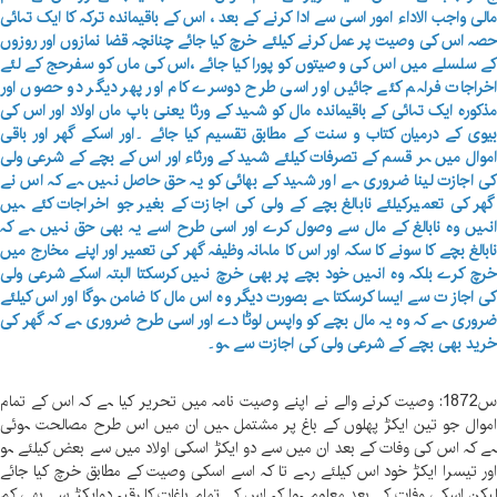
الی واجب الاداء امور اسی سے ادا کرنے کے بعد ، اس کے باقیماندہ ترکہ کا ایک تہائی
صہ اس کی وصیت پر عمل کرنے کیلئے خرچ کیا جائے چنانچہ قضا نمازوں اور روزوں
ے سلسلے میں اس کی وصیتوں کو پورا کیا جائے ،اس کی ماں کو سفرحج کے لئے
خراجات فراہم کئے جائیں اور اسی طرح دوسرے کام اور پھر دیگر دو حصوں اور
ذکورہ ایک تہائی کے باقیماندہ مال کو شہید کے ورثا یعنی باپ ماں اولاد اور اس کی
یوی کے درمیان کتاب و سنت کے مطابق تقسیم کیا جائے ۔اور اسکے گھر اور باقی
موال میں ہر قسم کے تصرفات کیلئے شہید کے ورثاء اور اس کے بچے کے شرعی ولی
ی اجازت لینا ضروری ہے اور شہید کے بھائی کو یہ حق حاصل نہیں ہے کہ اس نے
ھر کی تعمیرکیلئے نابالغ بچے کے ولی کی اجازت کے بغیر جو اخراجات کئے ہیں
نہیں وہ نابالغ کے مال سے وصول کرے اور اسی طرح اسے یہ بھی حق نہیں ہے کہ
ابالغ بچے کا سونے کا سکہ اور اس کا ماہانہ وظیفہ گھر کی تعمیر اور اپنے مخارج میں
رچ کرے بلکہ وہ انہیں خود بچے پر بھی خرچ نہیں کرسکتا البتہ اسکے شرعی ولی
ی اجاز ت سے ایسا کرسکتا ہے بصورت دیگر وہ اس مال کا ضامن ہوگا اور اس کیلئے
روری ہے کہ وہ یہ مال بچے کو واپس لوٹا دے اور اسی طرح ضروری ہے کہ گھر کی
رید بھی بچے کے شرعی ولی کی اجازت سے ہو۔
س1872: وصیت کرنے والے نے اپنے وصیت نامہ میں تحریر کیا ہے کہ اس کے تمام
موال جو تین ایکڑ پھلوں کے باغ پر مشتمل ہیں ان میں اس طرح مصالحت ہوئی
ے کہ اس کی وفات کے بعد ان میں سے دو ایکڑ اسکی اولاد میں سے بعض کیلئے ہو
ور تیسرا ایکڑ خود اس کیلئے رہے تا کہ اسے اسکی وصیت کے مطابق خرچ کیا جائے
یکن اسکی وفات کے بعد معلوم ہوا کہ اس کے تمام باغات کا رقبہ دوایکڑ سے بھی کم