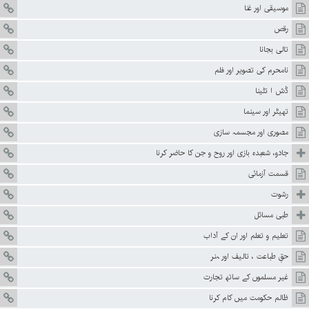
موسیقی اور غنا
رقص
تالی بجانا
نامحرم کی تصویر اور فلم
ڈش ا نٹینا
تھیٹر اور سینما
مصوری اور مجسمہ سازی
جادو، شعبدہ بازی اور روح و جن کا حاضر کرنا
قسمت آزمائی
رشوت
طبی مسائل
تعلیم و تعلم اور ان کے آداب
حقِ طباعت ، تالیف اور ہنر
غیر مسلموں کے ساتھ تجارت
ظالم حکومت میں کام کرنا