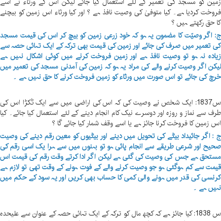
مین کو مسجد کی تعمیر کے لئے استعمال کیا جائے لیکن اس کے ورثاء نے اسے
روخت کردیا ہے۔ کیا متوفیٰ کی وصیت نافذ ہے ؟ اور کیا ورثاء اس زمین کو بیچنے
ا حق رکھتے ہیں ؟
: اگر وصیّت کا مضمون یہ ہو کہ خود زرعی زمین کو بیچ کر اس کی قیمت مسجد
ی تعمیر میں صرف کی جائے اور زمین کی قیمت بھی ترکہ کے ایک تہائی حصہ سے
یادہ نہ ہو تو وصیت نافذ ہے اور زمین فروخت کرنے میں کوئی اشکال نہیں ہے
یکن اگر وصیت کرنے والے کی مراد یہ ہو کہ زمین کی آمدنی مسجد کی تعمیر میں
رچ کی جائے تو اس صورت میں ورثاء کو زمین فروخت کرنے کا حق نہیں ہے ۔
س1837: ایک شخص نے وصیت کی کہ اس کی اراضی میں سے ایک ٹکڑا اس کی
رف سے نماز و روزہ اور دوسرے نیک کام انجام دینے کے لئے استعمال کیا جائے۔ کیا
س زمین کا فروخت کرنا جائز ہے یا اسے وقف شمار کیا جائے گا ؟
 : اگر جائیداد بیٹے کی تحویل میں دینے اور بیٹیوں کو معین رقم دینے کی وصیت
حیح اور شرعی طریقے سے انجام پائی ہو تو بہنوں میں سے ہرا یک اسی رقم کی
ستحق ہے جس کی وصیت کی گئی ہے لیکن اگر ادا کرتے وقت رقم کی قیمت اس
یمت سے کم ہوگئی ہو جو وصیت کرنے والے کے فوت ہونے کے وقت تھی تو لازم ہے
رنسی کی قدر میں ہونے والی کمی کا حساب بھی کریں اور یہ سود کے حکم میں
ہیں ہے ۔
س 1838: کیا جائز ہے کہ کچھ مال کو ترکہ کے ایک تہائی حصہ کے عنوان سے علیحدہ