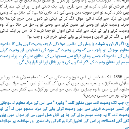
س1854: اگر وصیت کرنے والا، وصی اور نگراں کو معین کرے، لیکن ان کے اختیارات
ور فرائض کو ذکر نہ کرے اور اسی طرح اپنے ایک تہائی اموال اور ان کے مصارف کا
ھی ذکر نہ کرے تو اس صورت میں وصی کی ذمہ داری کیا ہے؟ کیا جائز ہے کہ وصی
س کے ترکہ سے ایک تہائی اموال الگ کر کے نیکی کے کاموں میں خرچ کردے؟ کیا
رف وصیت کرنے اور وصی کے معین کرنے سے وصی کو یہ حق مل جاتا ہے کہ وہ
صیت کرنے والے کے ترکہ سے ایک تہائی اموال کو جدا کرے تا کہ اس پر ایک تہائی
موال الگ کر کے انہیں وصیت کرنے والے کیلئے خرچ کرنا واجب ہو؟
: اگر قرائن و شواہد یا وہاں کے مقامی عرف کے ذریعہ وصیت کرنے والے کا مقصود
علوم ہوجائے تو واجب ہے کہ وصی وصیت کے مورد کی تشخیص اور وصیت کرنے
الے کے مقصود کہ جسے وہ ان ذرائع سے سمجھا ہے کے مطابق عمل کرے ورنہ وصیت
بہم اور متعلقِ وصیت کے ذکر نہ کرنے کی بناپر باطل اور لغو قرار پائے گی۔
س 1855: ایک شخص نے اس طرح وصیت کی ہے کہ : " تمام سلائی شدہ اور غیر
لائی شدہ کپڑے و غیرہ میری بیوی کے ہیں" کیا کلمہ ' 'و غیرہ " سے مراد اس کے
نقولہ اموال ہیں یا وہ چیزیں مراد ہیں جو لباس اور کپڑے سے کمتر ہیں جیسے
وتے اور اس جیسی چیزیں؟
: جب تک وصیت نامہ میں مذکور کلمہ " وغیرہ " سے اس کی مراد معلوم نہ ہوجائے
ور کسی دوسرے قرینے سے بھی وصیت کرنے والے کی مراد سمجھ میں نہ آئے تو
صیت نامہ کا یہ جملہ مبہم ہونے کی بنا پر قابل عمل نہیں ہے اور سوال میں بیان
ئے گئے احتمالات پر اس کی تطبیق کرنا ورثاء کی رضامندی اور موافقت پر موقوف
ے۔