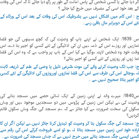
ر دیا جائے یا کسی شخص کے پاس امانت کے طور پر رکھ دیا جائے تا کہ اس کی وفات
ے بعد خود اسی کے مصرف میں خرچ کیا جائے ؟
 : اس کام میں اشکال نہیں ہے بشرطیکہ اس کی وفات کے بعد اس کے ورثاء کے
ئے اس کے دوبرابر مال باقی رہے۔
س 1839: ایک شخص نے اپنے باپ کو وصیّت کی کہ کچھ مہینوں کی جو قضا
مازیں اور روزے اس کے ذمہ ہیں ان کی ادائیگی کے لئے کسی کو اجیر بنا دے، اس
قت خود وہ شخص لاپتہ ہوگیا ہے کیا اس کے باپ پر واجب ہے کہ وہ اس کی قضا
ما زوں اور روزوں کے لئے کسی کو اجیر بنائے؟
: جب تک وصیت کرنے والے کی موت ،شرعی دلیل یا وصی کے علم کے ذریعہ ثابت
ہ ہوجائے اس کی طرف سے اس کی قضا نمازوں اورروزوں کی ادائیگی کے لئے کسی
و اجیر بنانا صحیح نہیں ہے ۔
س1840: میرے والد نے اپنی زمین کے ایک تہائی حصے میں مسجد بنانے کی
صیت کی ہے لیکن اس زمین کے پڑوس میں دو مسجدیں موجود ہیں اور وہاں
کول کی سخت ضرورت ہے کیا جائز ہے کہ ہم مسجد کی جگہ وہاں سکول قائم
ردیں؟
: مسجد کی جگہ سکول بنا کر وصیت کو تبدیل کرنا جائز نہیں ہے لیکن اگر ان کا
رادہ خود اس زمین میں مسجد بنانا نہ ہو تو اسے فروخت کرکے اس کی رقم سے
سی ایسی جگہ مسجد بنانے میں حرج نہیں ہے کہ جہاں مسجد کی ضرورت ہے۔