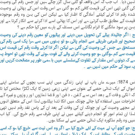
ہیں دیا۔ اب جب کہ اس واقعہ کو کئی سال گزر چکے ہیں اور جس رقم کی وصیت
ی گئی تھی اس کی قیمت کافی کم ہو گئی ہے اس وقت اس کے بھائی نے وصیت
دہ رقم ادا کرنے کیلئے آمادگی کا اظہار کیا ہے لیکن اس کی بہن وہ رقم موجودہ
یمت کے مطابق طلب کرتی ہے اور اس کا بھائی اسے ادا کرنے سے انکار کرتا ہے اور
ہن پر سود مانگنے کا الزام لگاتاہے اس مسئلہ کے بارے میں کیا حکم ہے ؟
 : اگر جائیداد بیٹے کی تحویل میں دینے اور بیٹیوں کو معین رقم دینے کی وصیت
حیح اور شرعی طریقے سے انجام پائی ہو تو بہنوں میں سے ہرا یک اسی رقم کی
ستحق ہے جس کی وصیت کی گئی ہے لیکن اگر ادا کرتے وقت رقم کی قیمت اس
یمت سے کم ہوگئی ہو جو وصیت کرنے والے کے فوت ہونے کے وقت تھی تو احوط یہ
ے کہ دونوں اس مقدار کے تفاوت کےسلسلے میں با ہمی طور پر مصالحت کریں اور
ہ سود کے حکم میں نہیں ہے ۔
س 1874: میرے ماں باپ نے اپنی زندگی میں اپنے سب بچوں کے سامنے اپنے
موال کے ایک تہائی حصے کے عنوان سے اپنی زرعی زمین کا ایک ٹکڑا مختص کیا تا
ہ انکی وفات کے بعد اس سے کفن ، دفن اور قضا نمازوں اور روزوں وغیرہ کے
خراجات میں استفادہ کیا جائے چونکہ میں انکا تنہا بیٹاہوں لہذا اس کے متعلق انہوں
ے مجھے وصیت کی اور چونکہ ان کی وفات کے بعد ان کے پاس نقد رقم نہیں تھی
ہذا ان تمام امور کو انجام دینے کیلئے میں نے اپنی طرف سے رقم خرچ کی۔ کیا اب
یں وہ رقم مذکورہ ایک تہائی حصے سے لے سکتا ہوں۔
: جو کچھ آپ نے میت کے لئے خرچ کیا ہے اگر وہ اس نیت سے خرچ کیا ہو کہ اسے
صیت نامہ کے مطابق اس کے ایک تہائی اموال سے لے لوں گا تو آپ لے سکتے ہیں