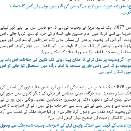
: مفروضہ صورت میں لازم ہے کرنسی کی قدر میں ہونے والی کمی کا حساب
ریں۔
س 1877: ایک شہید عزیز نے وصیت کی ہے کہ جو قالین اس نے اپنے گھر کیلئے
ریدا ہے اسے کربلا میں امام حسین علیہ السلام کے حرم کو ہدیہ کردیا جائے ، اس
قت اگر اس کی وصیت پر عمل کے ممکن ہونے تک اس قالین کو ہم اپنے گھر میں
کھنا چاہیں تو اس کے تلف ہونے کا خوف ہے۔ کیا نقصان سے بچنے کیلئے اس سے
حلہ کی مسجد یا امام بارگاہ میں استفادہ کر سکتے ہیں؟
: اگر وصیت پر عمل کرنے کا امکان پیدا ہونے تک قالین کی حفاظت اس بات پر
وقوف ہو کہ اسے وقتی طور پر مسجد یا امام بارگاہ میں استعمال کیا جائے تو اس
یں اشکال نہیں ہے۔
س 1878: ایک شخص نے وصیت کی کہ اس کی بعض جائیدادوں کی آمدنی کی
یک مقدار مسجد، امام بارگاہ ، دینی مجالس اور نیکی کے دیگر کاموں میں خرچ کی
ائے لیکن اسکی مذکورہ ملک اور دوسری جائیدادیں غصب ہوگئی ہیں اور ان کے
اصب سے واپس لینے کے لئے بہت سے اخراجات ہوئے ہیں۔ کیا ان اخراجات کا اس
ی وصیت کردہ مقدار سے وصول کرنا جائز ہے؟ اور کیا صرف ملک کے غصب سے آزاد
ونے کا امکان وصیت کے صحیح ہونے کیلئے کافی ہے؟
: غاصب کے قبضہ سے املاک واپس لینے کے اخراجات وصیت شدہ ملک سے وصول