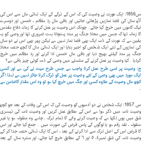
س1856: ایک عورت نے وصیت کی کہ اس کے ترکے کے ایک تہائی مال سے اس کی
ٹھ سال کی قضا نمازیں پڑھائی جائیں اور باقی مال رد مظالم ، خمس اور دوسرے
یک کاموں میں خرچ کیا جائے۔ چونکہ اس وصیت پر عمل کرنے کا زمانہ دفاع مقدس
ا زمانہ تھا کہ جس میں محاذ جنگ پر مدد پہنچانا بہت ضروری تھا اور وصی کو یہ
قین ہے کہ عورت کے ذمہ ایک بھی قضا نماز نہیں ہے لیکن پھر بھی اس نے دو سال
ی نمازوں کے لئے ایک شخص کو اجیر بنایا اور ایک تہائی مال کا کچھ حصہ محاذ
نگ پر مدد کیلئے بھیج دیا اور باقی مال خمس ادا کرنے اور رد مظالم میں خرچ
ردیا ۔کیا وصیت پر عمل کرنے کے سلسلے میں وصی کے ذمہ کوئی چیز باقی ہے؟
: وصیت پر اسی طرح عمل کرنا واجب ہے جس طرح میت نے کی ہے اور کسی
یک مورد میں بھی وصی کے لئے وصیت پر عمل کو ترک کرنا جائز نہیں ہے لہذا اگر
چھ مال وصیت کے علاوہ کسی اور جگہ میں خرچ کیا ہو تو وہ اس مقدار کاضامن ہے
س 1857: ایک شخص نے دو آدمیوں کو وصیت کی کہ اس کی وفات کے بعد جو کچھ
صیت نامہ میں ذکر ہوا ہے اس کے مطابق عمل کریں اور وصیت نامہ کی تیسری
ق میں یوں لکھا ہے کہ وصیت کرنے والے کا تمام ترکہ ۔چاہے وہ منقولہ ہو یا غیر
نقولہ ، نقد رقم ہو یا لوگوں کے پاس قرض کی صورت میں ۔ جمع کیا جائے اور اس
ا قرض اس کے اصل ترکہ سے ادا کرنے کے بعد ، اس کا ایک تہائی حصہ جدا کر کے
وصیت نامہ کی شق نمبر٤، ٥ اور ٦ کے مطابق خرچ کیا جائے، اور سترہ سال کے بعد