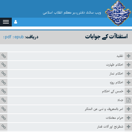
ویب سائٹ دفتر رہبر معظم انقلاب اسلامی
استفتاآت کے جوابات
pdf
epub
دریافت:
تقلید
احکام طهارت
احکام نماز
احکام روزہ
خمس کے احکام
جہاد
امر بالمعروف و نہی عن المنکر
حرام معاملات
شطرنج اور آلات قمار