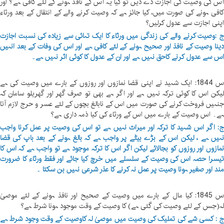
س کی وصیت کی اجازت دے دیں تو کیا یہ اس کے نافذ ہونے کے لئے کافی ہے؟ اور
افی ہونے کی صورت میں، کیا جائز ہے کہ وصیت کرنے والے کے انتقال کے بعد ورثاء
پنی اجازت سے عدول کرلیں؟
 :وصیت کرنے والے کی زندگی میں ورثاء کا ایک تہائی سے زیادہ کی نسبت اجازت
ینا وصیت کے نافذ اور صحیح ہونے کے لئے کافی ہے اور اس کی وفات کے بعد انہیں
س سے عدول کرنے کاحق نہیں ہے اور ان کے عدول کا کوئی اثر نہیں ہے۔
س 1844: ایک شہید نے اپنی قضا نمازوں اور روزوں کے بارے میں وصیت کی ہے
یکن اس کا کوئی ترکہ نہیں ہے اور اگر ہے بھی تو صرف گھر اور گھریلو سامان کہ
نہیں فروخت کرنے کی صورت میں اس کے نابالغ بچوں کے لئے عسر و حرج لازم آتا
ے۔ اس وصیت کے بارے میں اس کے ورثاء کی کیا ذمہ داری ہے؟
: اگر اس شہید کا ترکہ اور میراث نہیں ہے تو اس کی وصیت پر عمل کرنا واجب
ہیں ہے ، لیکن اس کے بڑے بیٹے پر واجب ہے کہ بالغ ہونے کے بعد باپ کی قضا
مازوں اور روزوں کو بجالائے لیکن اگر اس کا ترکہ موجود ہے تو واجب ہے کہ اس کا
یسرا حصہ اس کی وصیت کے سلسلے میں خرچ کیا جائے اور فقط ورثاء کا ضرورت
ند اور صغیر ہونا وصیت پر عمل نہ کرنے کا عذر شرعی نہیں بن سکتا ۔
س 1845: کیا مال کے بارے میں وصیت کے صحیح اور نافذ ہونے کے لئے موصیٰ
ہ(جس کے لئے وصیت کی گئی ہے) کا وصیت کے وقت موجود ہونا شرط ہے؟
 : کسی شے کی تملیک کی وصیت میں موصیٰ لہ کاوصیت کے وقت وجود شرط ہے