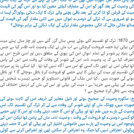
ور یہی حکم اس صورت میں بھی ہے کہ جب ا س نے اپنے لئے ترکہ کے ایک تہائی
ی وصیت کے بعد گھر کو اس کے مصارف کیلئے معین کیا ہو اور اس گھر کی قیمت
یت کے قرض کو ادا کرنے کے بعد باقی بچنے والے ترکہ کا ایک تہائی ہواوراگر ایسا نہ
و تو ضروری ہے کہ ترکے کے دوسرے اموال میں سے اتنی مقدار گھر کی قیمت کے
اتھ ملائی جائے کہ انکی مجموعی مقدار ترکے کے ایک تہائی کے برابر ہوجائے؟
س 1870: ترکہ کو تقسیم کئے ہوئے بیس سال گزر گئے ہیں اور چار سال پہلے میت
ی بیٹی اپنا حصہ فروخت کرچکی ہے اب ماں نے ایک وصیت نامہ ظاہر کیا ہے جس
ی بنیاد پر شوہر کے تمام اموال اس کی بیوی کے متعلق ہیں اور اسی طرح اس نے
عتراف کیا ہے کہ یہ وصیت نامہ اس کے شوہر کی وفات کے وقت سے اس کے پاس
ھا لیکن اس نے ابھی تک کسی کو اس سے آگاہ نہیں کیا تھا۔ کیا اسکی بنا پر میراث
ی تقسیم اور میت کی بیٹی کا اپنے حصے کو فروخت کرنا باطل ہوجائے گا ؟ اور باطل
ونے کی صورت میں ، کیا اس ملک کی قانونی دستاویز کو جسے تیسرے شخص نے
یت کی بیٹی سے خریدا ہے ، میت کی بیٹی اور اس کی ماں کے درمیان اختلاف کی
جہ سے باطل کرنا صحیح ہے ؟
: مذکورہ وصیت کے صحیح ہونے اور دلیل معتبر کے ذریعہ اس کے ثابت ہونے کی
ورت میں، چونکہ ماں کو اپنے شوہر کی وفات سے لے کر ترکہ کی تقسیم تک اس
صیت کے بارے میں علم تھا اور بیٹی کو اس کا حصہ دیتے وقت اور اس کا اپنے حصے
و کسی دوسرے کو فروخت کے وقت ، وصیت نامہ ماں کے پاس تھا لیکن اس کے
اوجود اس نے وصیت کے بارے میں خاموشی اختیار کی اور بیٹی کو اس کا حصہ دینے
رکوئی اعتراض نہیں کیا جبکہ وہ اعتراض کر سکتی تھی اور اعتراض کرنے سے کوئی