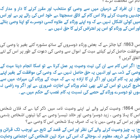
ام کی مخالفت کرے ؟
 : ان افراد کے درمیان میں سے وصی کو منتخب اور مقرر کرنے کا دار و مدار کہ
نہیں وصیت کرنے والا اس کام کے لائق سمجھتا ہے خود اس کی رائے پر ہے اور اس
یں کوئی اشکال نہیں ہے کہ وہ اپنے ورثاء کے علاوہ کسی دوسرے کو اپنا وصی بنائے
ور اس کے ورثاء کو اس پر اعتراض کرنے کا حق نہیں ہے ۔
س 1863: کیا جائز ہے کہ بعض ورثاء دوسروں کے ساتھ مشورہ کئے بغیر یا وصی کی
وافقت حاصل کرنے کیلئے میت کے اموال سے وصی کی دعوت کے طور پر اس کے لئے
نفاق کریں ؟
: اگر اس کام سے ان کی نیت وصیت پر عمل کرنا ہے تو اسکا انجام دینا میت کے
صی کے ذمہ ہے اور انہیں یہ حق حاصل نہیں ہے کہ وصی کی موافقت کے بغیر اپنے
ور پر یہ کام کریں اور اگر ان کا ارادہ یہ ہے کہ میت کے ورثاء کی میراث میں سے
رچ کریں تو اس کے لئے بھی تمام ورثاء کی اجازت ضروری ہے اور اگر وہ راضی نہ
وں تو دوسرے ورثاء کے حصے کی نسبت یہ کام غصب کے حکم میں ہے۔
س 1864: وصیت کرنے والے نے اپنے وصیت نامہ میں ذکر کیا ہے کہ فلاں شخص
س کا پہلا وصی ، زید دوسرا وصی اور خالد تیسرا وصی ہے کیا تینوں اشخاص باہمی
ور پر اس کے وصی ہیں یا یہ کہ صرف پہلا شخص اس کا وصی ہے؟
: یہ چیز وصیت کرنے والے کی نظر اور اس کے قصد کے تابع ہے اورجب تک قرائن و
واہد کے ذریعہ معلوم نہ ہوجائے کہ اس کی مراد تین اشخاص کی اجتماعی وصایت