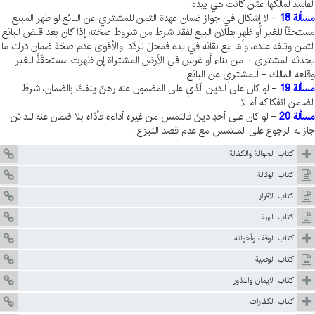
الفاسد لمالكها عمّن كانت هي بيده.
مسألة 18
- لا إشكال في جواز ضمان عهدة الثمن للمشتري عن البائع لو ظهر المبيع
مستحقّاً للغير أو ظهر بطلان البيع لفقد شرط من شروط صحّته إذا كان بعد قبض البائع
الثمن وتلفه عنده، وأمّا مع بقائه في يده فمحلّ تردّد. والأقوى عدم صحّة ضمان درك ما
يحدثه المشتري - من بناء أو غرس في الأرض المشتراة إن ظهرت مستحقّةً للغير
وقلعه المالك - للمشتري عن البائع.
مسألة 19
- لو كان على الدين الّذي على المضمون عنه رهنٌ ينفكّ بالضمان، شرطَ
الضامن انفكاكه أم لا.
مسألة 20
- لو كان على أحدٍ دينٌ فالتمس من غيره أداءه فأدّاه بلا ضمان عنه للدائن
جاز له الرجوع على الملتمس مع عدم قصد التبرّع.
كتاب الحوالة والكفالة
كتاب الوكالة
كتاب الاقرار
كتاب الهبة
كتاب الوقف وأخواته
كتاب الوصية
كتاب الايمان والنذور
كتاب الكفارات