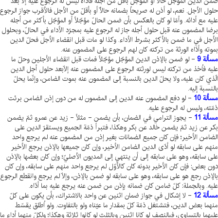
ضمن الدين المؤجّل حالّاً أو المؤجّل بأقلّ من أجله فأدّاه ليس له الرجوع عليه إلّا بعد
حلول الأجل. نعم، لو أذن له صريحاً بضمانه حالّاً أو بأقلّ من الأجل فالأقرب جواز الرجوع
عليه مع أدائه. وأمّا لو كان بالعكس بأن ضمن الحالّ مؤجّلاً أو المؤجّل بأكثر من أجله
برضا المضمون عنه قبل حلول أجله جاز له الرجوع عليه بمجرّد الأداء في الحالّ، وبحلول
الأجل في ما ضمن بالأكثر بشرط الأداء. وكذا لو مات قبل انقضاء الأجل فحلّ الدين
بموته وأدّاه الورثة من تركته كان لهم الرجوع على المضمون عنه.
مسألة 9
- لو ضمن بالإذن الدينَ المؤجّل مؤجّلاً فمات قبل انقضاء الأجلين وحلّ ما
عليه فاُخذ من تركته ليس لورثته الرجوع على المضمون عنه إلّابعد حلول أجل الدين
الّذي كان عليه، ولا يحلّ الدين بالنسبة إلى المضمون عنه بموت الضامن، وإنّما يحلّ
بالنسبة إليه.
مسألة 10
- لو دفع المضمون عنه الدين إلى المضمون له من دون إذن الضامن برئت
ذمّته، وليس له الرجوع عليه.
مسألة 11
- يجوز الترامي في الضمان، بأن يضمن - مثلاً - زيد عن عمرو ثمّ يضمن
بكر عن زيد ثمّ يضمن خالد عن بكر وهكذا، فتبرأ ذمّة الجميع ويستقرّ الدين على
الضامن الأخير؛ فإن كان جميع الضمانات بغير إذن من المضمون عنه لم يرجع واحد
منهم على سابقه لو أدّى الدين الضامن الأخير، وإن كان جميعها بالإذن يرجع الأخير
على سابقه، وهو على سابقه إلى أن ينتهي إلى المديون الأصليّ؛ وإن كان بعضها بالإذن
دون بعض: فإن كان الأخير بدونه كان كالأوّل لم يرجع واحد منهم على سابقه، وإن كان
بالإذن رجع هو على سابقه، وهو على سابقه لو ضمن بالإذن، وإلّا لم يرجع وانقطع الرجوع
عليه. وبالجملة: كلّ ضامن كان ضمانه بإذن من ضمن عنه يرجع عليه بما أدّاه.
مسألة 12
- لا إشكال في جواز ضمان اثنين عن واحد بالاشتراك، بأن يكون على كلّ
منهما بعض الدين، فتشتغل ذمّة كلّ بمقدار ما عيّناه ولو بالتفاوت. ولو اُطلق يقسّط
عليهما بالتساوي، فبالنصف لو كانا اثنين وبالثلث لو كانوا ثلاثة وهكذا؛ ولكلّ منهما أداء ما