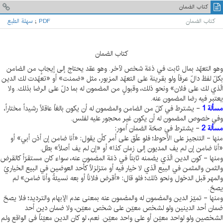
كتاب الضمان
كتاب الضمان
PDF
;
سهلة الطبع
كتاب الضمان
وهو التعهّد بمال ثابت في ذمّة شخص لآخر. وهو عقد يحتاج إلى إيجابٍ من الضامن
بكلّ لفظ دالّ عرفاً ولو بقرينة على التعهّد المزبور، مثل «ضمنت» أو «تعهّدت لك الدين
الّذي لك على فلان» ونحو ذلك، وقبولٍ من المضمون له بما دلّ على الرضا بذلك. ولا
يعتبر فيه رضا المضمون عنه.
مسألة 1
- يشترط في كلّ من الضامن والمضمون له أن يكون بالغاً عاقلاً رشيداً مختاراً،
وفي خصوص المضمون له أن يكون غير محجور عليه لفلس.
مسألة 2
- يشترط في صحّة الضمان اُمور:
منها - التنجيز على الأحوط؛ فلو علّق على أمر كأن يقول: «أنا ضامن إن أذن أبي» أو
«أنا ضامن إن لم يف المديون إلى زمان كذا» أو «إن لم يف أصلاً» بطل.
ومنها - كون الدين الّذي يضمنه ثابتاً في ذمّة المضمون عنه، سواء كان مستقرّاً كالقرض
والثمن والمثمن في البيع الّذي لا خيار فيه أو متزلزلاً كأحد العوضين في البيع الخياريّ
والمهر قبل الدخول ونحو ذلك؛ فلو قال: «أقرض فلاناً أو بعه نسيئةً وأنا ضامن» لم
يصحّ.
ومنها - تميّز الدين والمضمون له والمضمون عنه بمعنى عدم الإبهام والترديد؛ فلا يصحّ
ضمان أحد الدينين ولو لشخص معيّن على شخص معيّن، ولا ضمان دين أحد
الشخصين ولو لواحد معيّن أو على واحد معيّن. نعم، لو كان الدين معيّناً في الواقع ولم