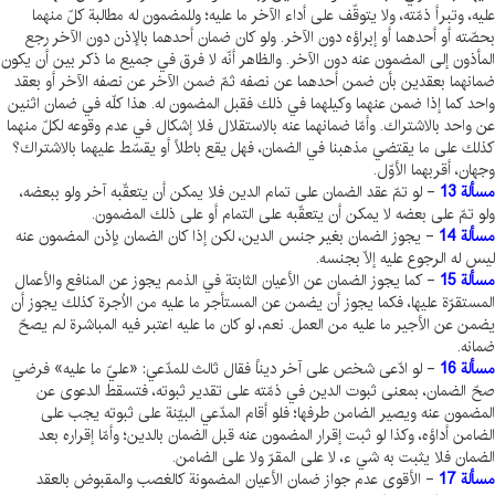
عليه، وتبرأ ذمّته، ولا يتوقّف على أداء الآخر ما عليه؛ وللمضمون له مطالبة كلّ منهما
بحصّته أو أحدهما أو إبراؤه دون الآخر. ولو كان ضمان أحدهما بالإذن دون الآخر رجع
المأذون إلى المضمون عنه دون الآخر. والظاهر أنّه لا فرق في جميع ما ذكر بين أن يكون
ضمانهما بعقدين بأن ضمن أحدهما عن نصفه ثمّ ضمن الآخر عن نصفه الآخر أو بعقد
واحد كما إذا ضمن عنهما وكيلهما في ذلك فقبل المضمون له. هذا كلّه في ضمان اثنين
عن واحد بالاشتراك. وأمّا ضمانهما عنه بالاستقلال فلا إشكال في عدم وقوعه لكلّ منهما
كذلك على ما يقتضي مذهبنا في الضمان، فهل يقع باطلاً أو يقسّط عليهما بالاشتراك؟
وجهان، أقربهما الأوّل.
مسألة 13
- لو تمّ عقد الضمان على تمام الدين فلا يمكن أن يتعقّبه آخر ولو ببعضه،
ولو تمّ على بعضه لا يمكن أن يتعقّبه على التمام أو على ذلك المضمون.
مسألة 14
- يجوز الضمان بغير جنس الدين، لكن إذا كان الضمان بإذن المضمون عنه
ليس له الرجوع عليه إلّا بجنسه.
مسألة 15
- كما يجوز الضمان عن الأعيان الثابتة في الذمم يجوز عن المنافع والأعمال
المستقرّة عليها، فكما يجوز أن يضمن عن المستأجر ما عليه من الاُجرة كذلك يجوز أن
يضمن عن الأجير ما عليه من العمل. نعم، لو كان ما عليه اعتبر فيه المباشرة لم يصحّ
ضمانه.
مسألة 16
- لو ادّعى شخص على آخر ديناً فقال ثالث للمدّعي: «عليّ ما عليه» فرضي
صحّ الضمان، بمعنى ثبوت الدين في ذمّته على تقدير ثبوته، فتسقط الدعوى عن
المضمون عنه ويصير الضامن طرفها؛ فلو أقام المدّعي البيّنة على ثبوته يجب على
الضامن أداؤه، وكذا لو ثبت إقرار المضمون عنه قبل الضمان بالدين؛ وأمّا إقراره بعد
الضمان فلا يثبت به شي ء، لا على المقرّ ولا على الضامن.
مسألة 17
- الأقوى عدم جواز ضمان الأعيان المضمونة كالغصب والمقبوض بالعقد