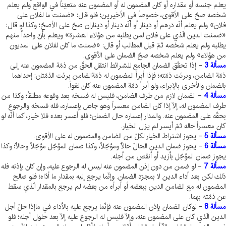
يعلم جنسه أو مقداره أو كان المضمون له أو المضمون عنه متعيّناً في الواقع ولم يعلم
شخصه صحّ على الأقوى، خصوصاً في الأخيرين؛ فلو قال: «ضمنت ما لفلان على
فلان» ولم يعلم أنّه درهم أو دينار أو أنّه دينار أو ديناران صحّ على الأصحّ؛ وكذا لو قال:
«ضمنت الدين الّذي على فلان لمن يطلبه من هؤلاء العشرة» ويعلم بأنّ واحداً منهم
يطلبه ولم يعلم شخصه ثمّ قبل المطالب أو قال: «ضمنت ما كان لفلان على المديون
من هؤلاء» ولم يعلم شخصه صحّ الضمان على الأقوى.
مسألة 3
- إذا تحقّق الضمان الجامع للشرائط انتقل الحقّ من ذمّة المضمون عنه إلى
ذمّة الضامن، وبرئت ذمّته؛ فإذا أبرأ المضمون له ذمّةالضامن برئت الذمّتان: إحداهما
بالضمان والاُخرى بالإبراء، ولو أبرأ ذمّة المضمون عنه كان لغواً.
مسألة 4
- الضمان لازم من طرف الضامن، فليس له فسخه بعد وقوعه مطلقاً؛ وكذا من
طرف المضمون له، إلّا إذا كان الضامن معسراً وهو جاهل بإعساره، فله فسخه والرجوع
بحقّه على المضمون عنه. والمدار إعساره حال الضمان؛ فلو أعسر بعده فلا خيار، كما أنّه لو
كان معسراً حاله ثمّ أيسر لم يزل الخيار.
مسألة 5
- يجوز اشتراط الخيار لكلّ من الضامن والمضمون له على الأقوى.
مسألة 6
- يجوز ضمان الدين الحالّ حالّاً ومؤجّلاً، وكذا ضمان المؤجّل مؤجّلاً وحالّاً؛ وكذا
يجوز ضمان المؤجّل بأزيد أو أنقص من أجله.
مسألة 7
- لو ضمن من دون إذن المضمون عنه ليس له الرجوع عليه، وإن كان بإذنه فله
ذلك لكن بعد أداء الدين لا بمجرّد الضمان. وإنّما يرجع إليه بمقدار ما أدّاه؛ فلو صالح
المضمون له مع الضامن الدين ببعضه أو أبرأه من بعضه لم يرجع بالمقدار الّذي سقط
عن ذمّته بهما.
مسألة 8
- لوكان الضمان بإذن المضمون عنه فإنّما يرجع عليه بالأداء في ماإذا حلّ أجل
الدين الّذي كان على المضمون عنه، وإلّا فليس له الرجوع عليه إلّا بعد حلول أجله؛ فلو