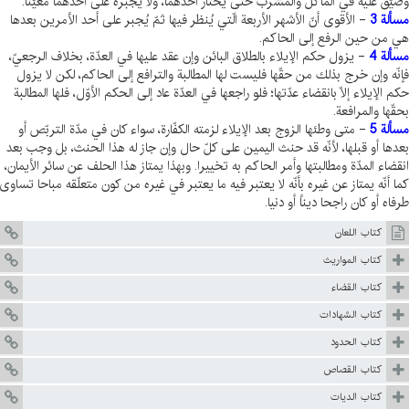
ضيّق عليه في المأكل والمشرب حتّى يختار أحدهما، ولا يجبره على أحدهما معيّنا.
سألة 3
- الأقوى أنّ الأشهر الأربعة الّتي يُنظر فيها ثمّ يُجبر على أحد الأمرين بعدها
ي من حين الرفع إلى الحاكم.
سألة 4
- يزول حكم الإيلاء بالطلاق البائن وإن عقد عليها في العدّة، بخلاف الرجعيّ،
إنّه وإن خرج بذلك من حقّها فليست لها المطالبة والترافع إلى الحاكم، لكن لا يزول
كم الإيلاء إلّا بانقضاء عدّتها؛ فلو راجعها في العدّة عاد إلى الحكم الأوّل، فلها المطالبة
حقّها والمرافعة.
سألة 5
- متى وطئها الزوج بعد الإيلاء لزمته الكفّارة، سواء كان في مدّة التربّص أو
عدها أو قبلها، لأنّه قد حنث اليمين على كلّ حال وإن جاز له هذا الحنث، بل وجب بعد
نقضاء المدّة ومطالبتها وأمر الحاكم به تخييرا. وبهذا يمتاز هذا الحلف عن سائر الأيمان،
ما أنّه يمتاز عن غيره بأنّه لا يعتبر فيه ما يعتبر في غيره من كون متعلّقه مباحا تساوى
رفاه أو كان راجحا ديناً أو دنيا.
كتاب اللعان
كتاب المواريث
كتاب القضاء
كتاب الشهادات
كتاب الحدود
كتاب القصاص
كتاب الديات