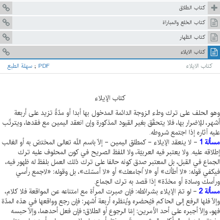
كتاب الطلاق
كتاب الخلع والمباراة
كتاب الظهار
كتاب الايلاء
كتاب الايلاء
PDF
;
سهلة الطبع
كتاب الإيلاء
هو الحلف على ترك وطء الزوجة الدائمة المدخول بها أبدا أو مدّةً تزيد على أربعة
شهر، للإضرار بها، فلا يتحقّق بغير القيود المذكورة وإن انعقد اليمين مع فقدها، ويترتّب
ليه آثاره إذا اجتمع شروطه.
سألة 1
- لا ينعقد الإيلاء - كمطلق اليمين - إلّا باسم اللّه تعالى المختصّ به أو الغالب
طلاقه عليه. ولا يعتبر فيه العربيّة، ولا اللفظ الصريح في كون المحلوف عليه ترك
لجماع في القبل، بل المعتبر صدق كونه حالفا على ترك ذلك العمل بلفظ له ظهور فيه،
يكفي قوله: «لا أطأك» أو «لا اُجامعك» أو «لا أمسّك»، بل وقوله: «لاجمع رأسي
رأسك وسادة أو مخدّة» إذا قصد به ترك الجماع.
سألة 2
- لو تمّ الإيلاء بشرائطه: فإن صبرت المرأة مع امتناعه عن المواقعة فلا كلام،
إلّا فلها الرفع إلى الحاكم فيُحضره ويُنظره أربعة أشهر: فإن رجع وواقعها في هذه المدّة
هو، وإلّا أجبره على أحد الأمرين: إمّا الرجوع أو الطلاق؛ فإن فعل أحدهما، وإلّا حبسه