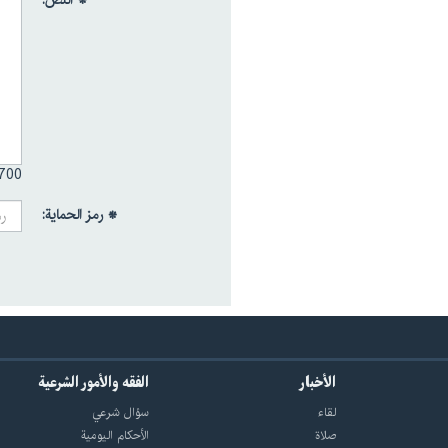
* النص:
700 /
* رمز الحماية:
الأخبار
الفقه والأمور الشرعية
لقاء
سؤال شرعي
صلاة
الأحکام الیومیة