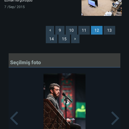
üzvləri ilə görüşdü
7 /Sep/ 2015
9
10
11
12
13
14
15
Seçilmiş foto
Previous