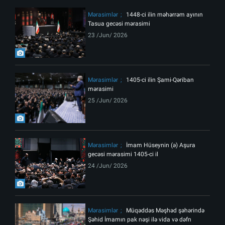
Mərasimlər
1448-ci ilin məhərrəm ayının
Tasua gecəsi mərasimi
23 /Jun/ 2026
Mərasimlər
1405-ci ilin Şami-Qəriban
mərasimi
25 /Jun/ 2026
Mərasimlər
İmam Hüseynin (ə) Aşura
gecəsi mərasimi 1405-ci il
24 /Jun/ 2026
Mərasimlər
Müqəddəs Məşhəd şəhərində
Şəhid İmamın pak nəşi ilə vida və dəfn