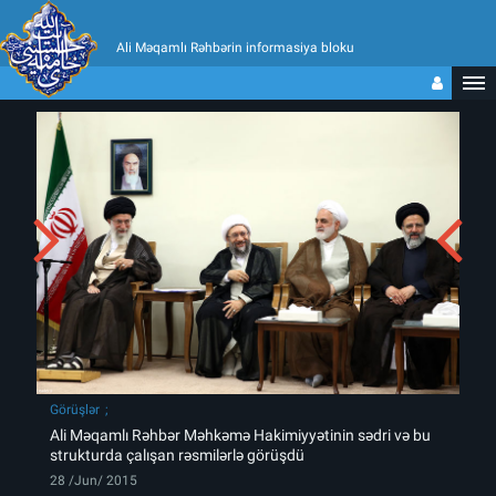
Ali Məqamlı Rəhbərin informasiya bloku
Görüşlər
Ali Məqamlı Rəhbər Məhkəmə Hakimiyyətinin sədri və bu
strukturda çalışan rəsmilərlə görüşdü
28 /Jun/ 2015