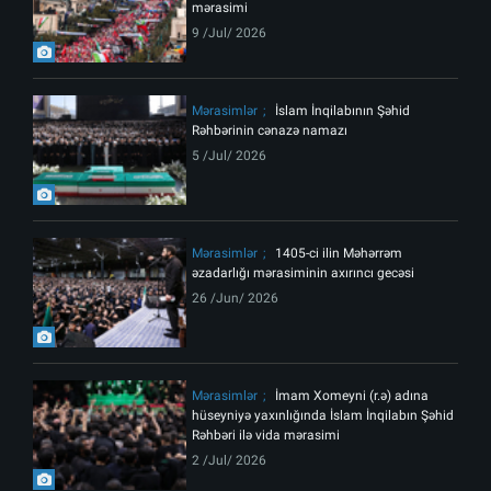
mərasimi
9 /Jul/ 2026
Mərasimlər
İslam İnqilabının Şəhid
Rəhbərinin cənazə namazı
5 /Jul/ 2026
Mərasimlər
1405-ci ilin Məhərrəm
əzadarlığı mərasiminin axırıncı gecəsi
26 /Jun/ 2026
Mərasimlər
İmam Xomeyni (r.ə) adına
hüseyniyə yaxınlığında İslam İnqilabın Şəhid
Rəhbəri ilə vida mərasimi
2 /Jul/ 2026