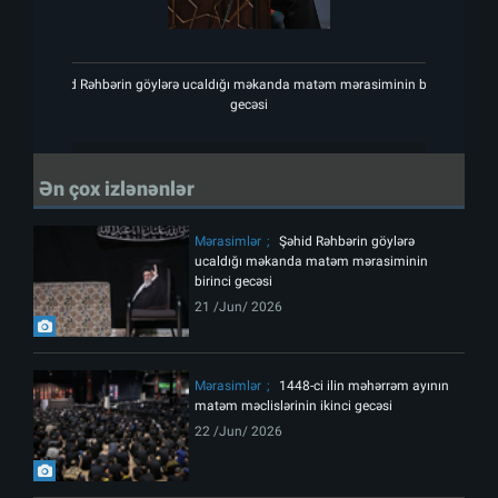
Şəhid Rəhbərin göylərə ucaldığı məkanda matəm mərasiminin birinci
Şəhi
gecəsi
Ən çox izlənənlər
Mərasimlər
Şəhid Rəhbərin göylərə
ucaldığı məkanda matəm mərasiminin
birinci gecəsi
21 /Jun/ 2026
Mərasimlər
1448-ci ilin məhərrəm ayının
matəm məclislərinin ikinci gecəsi
22 /Jun/ 2026