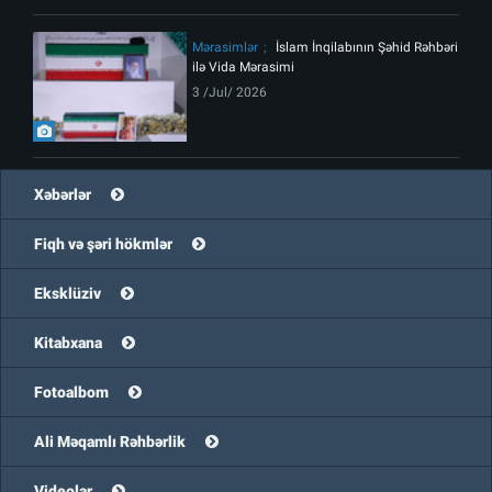
Mərasimlər
İslam İnqilabının Şəhid Rəhbəri
ilə Vida Mərasimi
3 /Jul/ 2026
Xəbərlər
Fiqh və şəri hökmlər
Eksklüziv
Kitabxana
Fotoalbom
Ali Məqamlı Rəhbərlik
Videolar