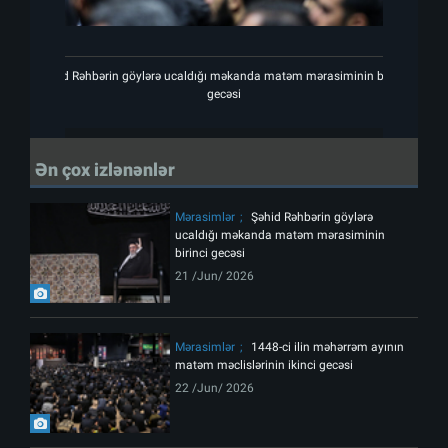
Şəhid Rəhbərin göylərə ucaldığı məkanda matəm mərasiminin birinci
gecəsi
Ən çox izlənənlər
Mərasimlər
Şəhid Rəhbərin göylərə
ucaldığı məkanda matəm mərasiminin
birinci gecəsi
21 /Jun/ 2026
Mərasimlər
1448-ci ilin məhərrəm ayının
matəm məclislərinin ikinci gecəsi
22 /Jun/ 2026