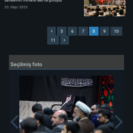
sahələrinin minlərlə fəalı ilə görüşdü
20 /Sep/ 2023
5
6
7
8
9
10
11
Seçilmiş foto
Previous