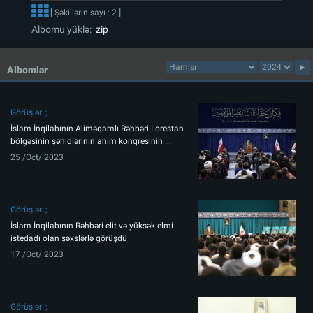
[ Şəkillərin sayı : 2 ]
Albomu yüklə:
zip
Albomlar
Görüşlər
İslam İnqilabının Aliməqamlı Rəhbəri Lorestan
bölgəsinin şəhidlərinin anım konqresinin ...
25 /Oct/ 2023
Görüşlər
İslam İnqilabının Rəhbəri elit və yüksək elmi
istedadı olan şəxslərlə görüşdü
17 /Oct/ 2023
Görüşlər