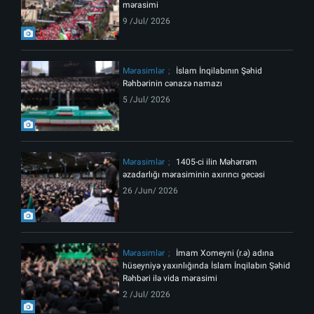
mərasimi
9 /Jul/ 2026
Mərasimlər
İslam İnqilabının Şəhid
Rəhbərinin cənazə namazı
5 /Jul/ 2026
Mərasimlər
1405-ci ilin Məhərrəm
əzadarlığı mərasiminin axırıncı gecəsi
26 /Jun/ 2026
Mərasimlər
İmam Xomeyni (r.ə) adına
hüseyniyə yaxınlığında İslam İnqilabın Şəhid
Rəhbəri ilə vida mərasimi
2 /Jul/ 2026