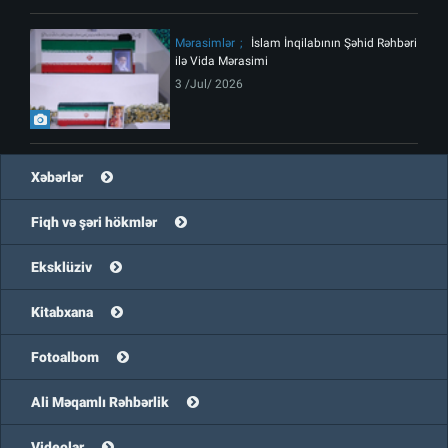
Mərasimlər
İslam İnqilabının Şəhid Rəhbəri
ilə Vida Mərasimi
3 /Jul/ 2026
Xəbərlər
Fiqh və şəri hökmlər
Eksklüziv
Kitabxana
Fotoalbom
Ali Məqamlı Rəhbərlik
Videolar