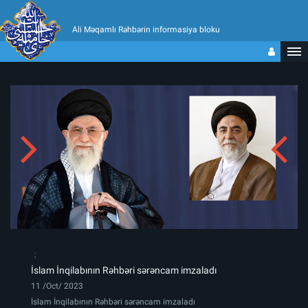
Ali Məqamlı Rəhbərin informasiya bloku
İslam İnqilabının Rəhbəri sərəncam imzaladı
11 /Oct/ 2023
İslam İnqilabının Rəhbəri sərəncam imzaladı