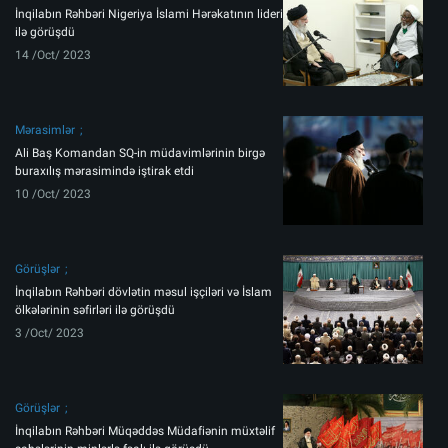
İnqilabın Rəhbəri Nigeriya İslami Hərəkatının lideri
ilə görüşdü
14 /Oct/ 2023
Mərasimlər
Ali Baş Komandan SQ-in müdavimlərinin birgə
buraxılış mərasimində iştirak etdi
10 /Oct/ 2023
Görüşlər
İnqilabın Rəhbəri dövlətin məsul işçiləri və İslam
ölkələrinin səfirləri ilə görüşdü
3 /Oct/ 2023
Görüşlər
İnqilabın Rəhbəri Müqəddəs Müdafiənin müxtəlif