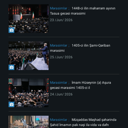
Mərasimlər
1448-ci ilin məhərrəm ayının
Tasua gecəsi mərasimi
23 /Jun/ 2026
Mərasimlər
1405-ci ilin Şami-Qəriban
mərasimi
25 /Jun/ 2026
Mərasimlər
İmam Hüseynin (ə) Aşura
gecəsi mərasimi 1405-ci il
24 /Jun/ 2026
Mərasimlər
Müqəddəs Məşhəd şəhərində
Şəhid İmamın pak nəşi ilə vida və dəfn