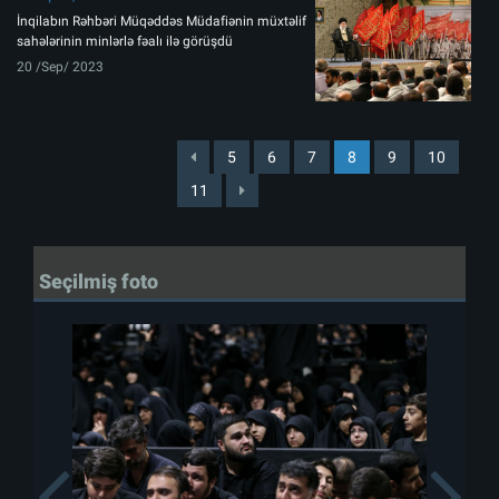
İnqilabın Rəhbəri Müqəddəs Müdafiənin müxtəlif
sahələrinin minlərlə fəalı ilə görüşdü
20 /Sep/ 2023
5
6
7
8
9
10
11
Seçilmiş foto
Previous