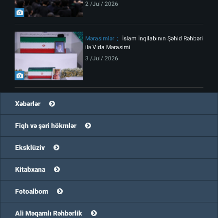
2 /Jul/ 2026
Mərasimlər
İslam İnqilabının Şəhid Rəhbəri
ilə Vida Mərasimi
3 /Jul/ 2026
Xəbərlər
Fiqh və şəri hökmlər
Eksklüziv
Kitabxana
Fotoalbom
Ali Məqamlı Rəhbərlik