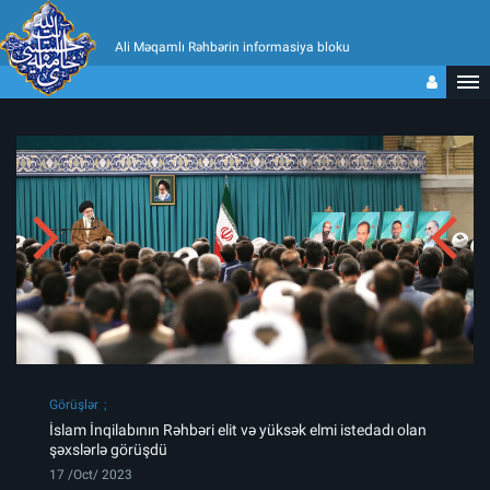
Ali Məqamlı Rəhbərin informasiya bloku
Görüşlər
İslam İnqilabının Rəhbəri elit və yüksək elmi istedadı olan
şəxslərlə görüşdü
17 /Oct/ 2023