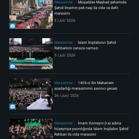
Mərasimlər
Müqəddəs Məşhəd şəhərində
Şəhid İmamın pak nəşi ilə vida və dəfn
mərasimi
9 /Jul/ 2026
Mərasimlər
İslam İnqilabının Şəhid
Rəhbərinin cənazə namazı
5 /Jul/ 2026
Mərasimlər
1405-ci ilin Məhərrəm
əzadarlığı mərasiminin axırıncı gecəsi
26 /Jun/ 2026
Mərasimlər
İmam Xomeyni (r.ə) adına
hüseyniyə yaxınlığında İslam İnqilabın Şəhid
Rəhbəri ilə vida mərasimi