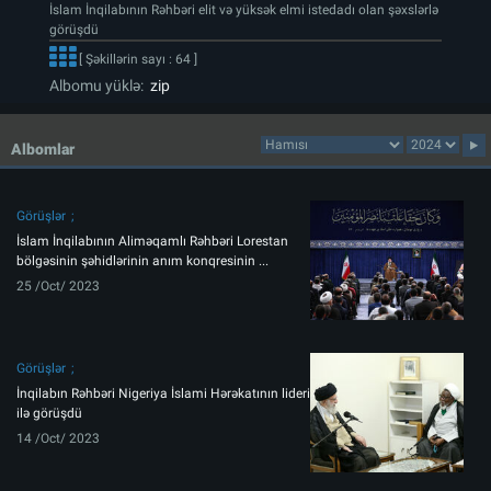
İslam İnqilabının Rəhbəri elit və yüksək elmi istedadı olan şəxslərlə
görüşdü
[ Şəkillərin sayı : 64 ]
Albomu yüklə:
zip
Albomlar
Görüşlər
İslam İnqilabının Aliməqamlı Rəhbəri Lorestan
bölgəsinin şəhidlərinin anım konqresinin ...
25 /Oct/ 2023
Görüşlər
İnqilabın Rəhbəri Nigeriya İslami Hərəkatının lideri
ilə görüşdü
14 /Oct/ 2023