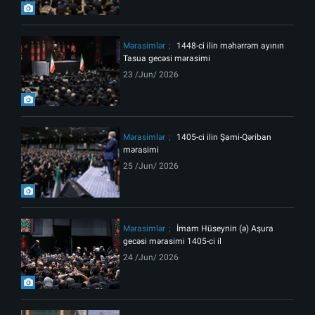
Mərasimlər
1448-ci ilin məhərrəm ayının
Tasua gecəsi mərasimi
23 /Jun/ 2026
Mərasimlər
1405-ci ilin Şami-Qəriban
mərasimi
25 /Jun/ 2026
Mərasimlər
İmam Hüseynin (ə) Aşura
gecəsi mərasimi 1405-ci il
24 /Jun/ 2026