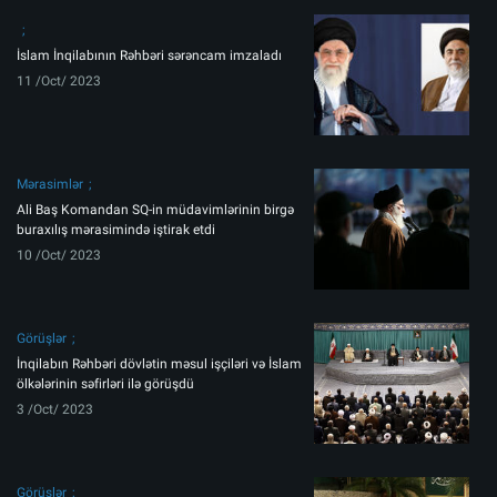
İslam İnqilabının Rəhbəri sərəncam imzaladı
11 /Oct/ 2023
Mərasimlər
Ali Baş Komandan SQ-in müdavimlərinin birgə
buraxılış mərasimində iştirak etdi
10 /Oct/ 2023
Görüşlər
İnqilabın Rəhbəri dövlətin məsul işçiləri və İslam
ölkələrinin səfirləri ilə görüşdü
3 /Oct/ 2023
Görüşlər