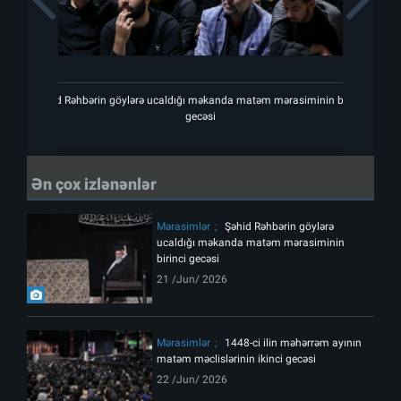
Şəhid Rəhbərin göylərə ucaldığı məkanda matəm mərasiminin birinci
gecəsi
Ən çox izlənənlər
Mərasimlər
Şəhid Rəhbərin göylərə
ucaldığı məkanda matəm mərasiminin
birinci gecəsi
21 /Jun/ 2026
Mərasimlər
1448-ci ilin məhərrəm ayının
matəm məclislərinin ikinci gecəsi
22 /Jun/ 2026