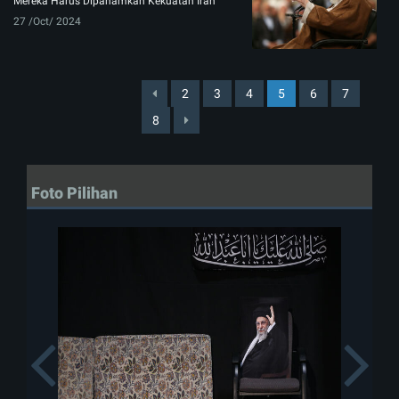
Mereka Harus Dipahamkan Kekuatan Iran
27 /Oct/ 2024
2
3
4
5
6
7
8
Foto Pilihan
Previous