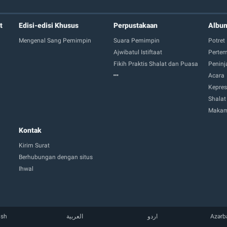
t
Edisi-edisi Khusus
Perpustakaan
Albu
Mengenal Sang Pemimpin
Suara Pemimpin
Potret
Ajwibatul Istiftaat
Perte
Fikih Praktis Shalat dan Puasa
Peninj
Acara
Kepres
Shalat
Makam
Kontak
Kirim Surat
Berhubungan dengan situs
Ihwal
ish
العربية
اردو
Azərb