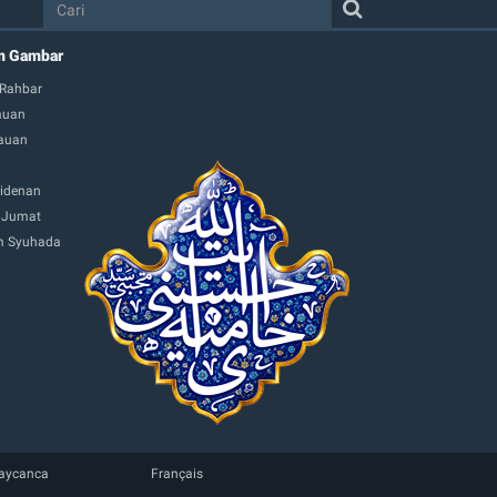
m Gambar
 Rahbar
muan
auan
idenan
 Jumat
 Syuhada
aycanca
Français