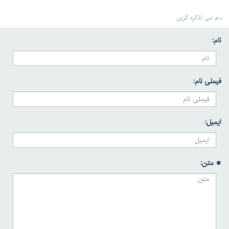
ہم سے تذکرہ کریں
نام:
فیملی نام:
ایمیل:
* متن: