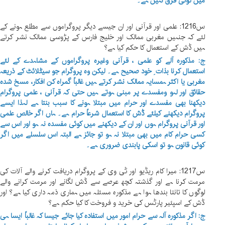
میں کوئی فرق نہیں ہے۔
س1216: علمی اور قرآنی اور ان جیسے دیگر پروگراموں سے مطلع ہونے کے
لئے کہ جنہیں مغربی ممالک اور خلیج فارس کے پڑوسی ممالک نشر کرتے
ہیں ڈش کے استعمال کا حکم کیا ہے؟
ج: مذکورہ آلے کو علمی ، قرآنی وغیرہ پروگراموں کے مشاہدے کے لئے
استعمال کرنا بذات ِ خود صحیح ہے۔ لیکن وہ پروگرام جو سیٹلائٹ کے ذریعہ
مغربی یا اکثر ہمسایہ ممالک نشر کرتے ہیں غالباً گمراہ کن افکار، مسخ شدہ
حقائق اور لہو ومفسدے پر مبنی ہوتے ہیں حتی کہ قرآنی ، علمی پروگرام
دیکھنا بھی مفسدے اور حرام میں مبتلا ہونے کا سبب بنتا ہے لہذا ایسے
پروگرام دیکھنے کیلئے ڈش کا استعمال شرعاً حرام ہے۔ ہاں اگر خالص علمی
اور قرآنی پروگرام ہوں اور ان کے دیکھنے میں کوئی مفسدہ نہ ہو اور اس سے
کسی حرام کام میں بھی مبتلا نہ ہو تو جائز ہے البتہ اس سلسلے میں اگر
کوئی قانون ہو تو اسکی پابندی ضروری ہے۔
س1217: میرا کام ریڈیو اور ٹی وی کے پروگرام دریافت کرنے والے آلات کی
مرمت کرنا ہے اور گذشتہ کچھ عرصے سے ڈش لگانے اور مرمت کرانے والے
لوگوں کا تانتا بندھا ہوا ہے مذکورہ مسئلہ میں ہماری ذمہ داری کیا ہے؟ اور
ڈش کے اسپئیر پارٹس کی خرید و فروخت کا کیا حکم ہے؟
ج: اگر مذکورہ آلہ سے حرام امور میں استفادہ کیا جائے جیسا کہ غالباً ایسا ہی