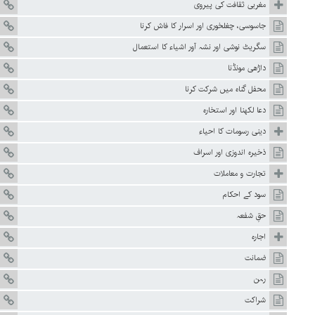
مغربی ثقافت کی پیروی
جاسوسی، چغلخوری اور اسرار کا فاش کرنا
سگریٹ نوشی اور نشہ آور اشیاء کا استعمال
داڑھی مونڈنا
محفل گناہ میں شرکت کرنا
دعا لکھنا اور استخارہ
دینی رسومات کا احیاء
ذخیرہ اندوزی اور اسراف
تجارت و معاملات
سود کے احکام
حقِ شفعہ
اجارہ
ضمانت
رہن
شراکت