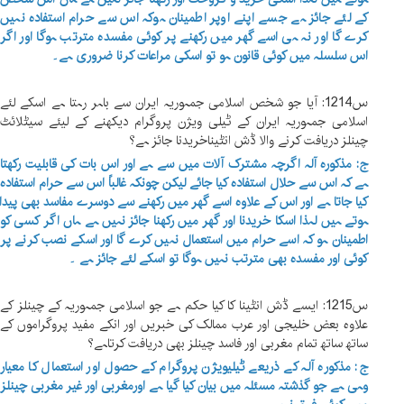
کے لئے جائز ہے جسے اپنے اوپر اطمینان ہوکہ اس سے حرام استفادہ نہیں
کرے گا اور نہ ہی اسے گھر میں رکھنے پر کوئی مفسدہ مترتب ہوگا اور اگر
اس سلسلہ میں کوئی قانون ہو تو اسکی مراعات کرنا ضروری ہے۔
س1214: آیا جو شخص اسلامی جمہوریہ ایران سے باہر رہتا ہے اسکے لئے
اسلامی جمہوریہ ایران کے ٹیلی ویژن پروگرام دیکھنے کے لیئے سیٹلائٹ
چینلز دریافت کرنے والا ڈش انٹیناخریدنا جائز ہے؟
ج: مذکورہ آلہ اگرچہ مشترک آلات میں سے ہے اور اس بات کی قابلیت رکھتا
ہے کہ اس سے حلال استفادہ کیا جائے لیکن چونکہ غالباً اس سے حرام استفادہ
کیا جاتا ہے اور اس کے علاوہ اسے گھر میں رکھنے سے دوسرے مفاسد بھی پیدا
ہوتے ہیں لہذا اسکا خریدنا اور گھر میں رکھنا جائز نہیں ہے ہاں اگر کسی کو
اطمینان ہو کہ اسے حرام میں استعمال نہیں کرے گا اور اسکے نصب کرنے پر
کوئی اور مفسدہ بھی مترتب نہیں ہوگا تو اسکے لئے جائز ہے ۔
س1215: ایسے ڈش انٹینا کا کیا حکم ہے جو اسلامی جمہوریہ کے چینلز کے
علاوہ بعض خلیجی اور عرب ممالک کی خبریں اور انکے مفید پروگراموں کے
ساتھ ساتھ تمام مغربی اور فاسد چینلز بھی دریافت کرتاہے؟
ج: مذکورہ آلہ کے ذریعے ٹیلیویژن پروگرام کے حصول اور استعمال کا معیار
وہی ہے جو گذشتہ مسئلہ میں بیان کیا گیا ہے اورمغربی اور غیر مغربی چینلز