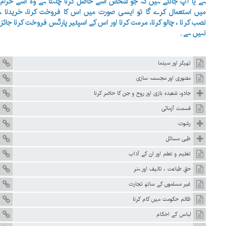
ہے یا آپ جانتے ہیں کہ جو شخص اسے حاصل کرنا چاہتا ہے وہ اسے حرام
میں استعمال کرے گا تو ایسی صورت میں اس کا فروخت کرنا، خریدنا ،
نصب کرنا ، چالو کرنا، مرمت کرنا اور اس کے اسپئیر پارٹس فروخت کرنا جائز
نہیں ہے۔
تھیٹر اور سینما
مصوری اور مجسمہ سازی
جادو، شعبدہ بازی اور روح و جن کا حاضر کرنا
قسمت آزمائی
رشوت
طبی مسائل
تعلیم و تعلم اور ان کے آداب
حقِ طباعت ، تالیف اور ہنر
غیر مسلموں کے ساتھ تجارت
ظالم حکومت میں کام کرنا
لباس کے احکام