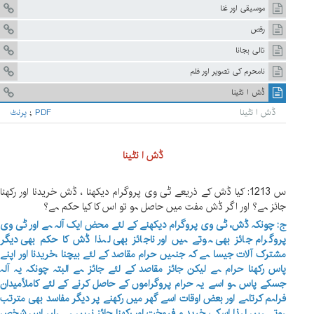
موسیقی اور غنا
رقص
تالی بجانا
نامحرم کی تصویر اور فلم
ڈش ا نٹینا
ڈش ا نٹینا
PDF
;
پرنٹ
ڈش ا نٹینا
س 1213: کیا ڈش کے ذریعے ٹی وی پروگرام دیکھنا ، ڈش خریدنا اور رکھنا
جائز ہے؟ اور اگر ڈش مفت میں حاصل ہو تو اس کا کیا حکم ہے؟
ج: چونکہ ڈش، ٹی وی پروگرام دیکھنے کے لئے محض ایک آلہ ہے اور ٹی وی
پروگرام جائز بھی ہوتے ہیں اور ناجائز بھی لہذا ڈش کا حکم بھی دیگر
مشترک آلات جیسا ہے کہ جنہیں حرام مقاصد کے لئے بیچنا ،خریدنا اور اپنے
پاس رکھنا حرام ہے لیکن جائز مقاصد کے لئے جائز ہے البتہ چونکہ یہ آلہ
جسکے پاس ہو اسے یہ حرام پروگراموں کے حاصل کرنے کے لئے کاملاًمیدان
فراہم کرتاہے اور بعض اوقات اسے گھر میں رکھنے پر دیگر مفاسد بھی مترتب
ہوتے ہیں لہذا اسکی خرید و فروخت اور رکھنا جائز نہیں ہے ہاں اس شخص