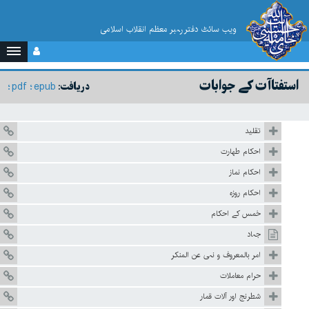
ویب سائٹ دفتر رہبر معظم انقلاب اسلامی
استفتاآت کے جوابات
pdf
epub
دریافت:
تقلید
احکام طهارت
احکام نماز
احکام روزہ
خمس کے احکام
جہاد
امر بالمعروف و نہی عن المنکر
حرام معاملات
شطرنج اور آلات قمار