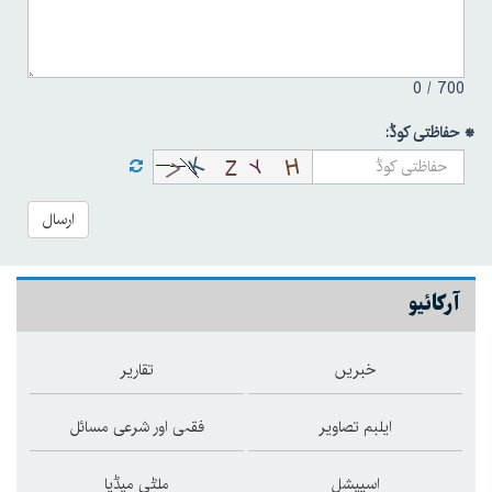
0
700 /
* حفاظتی کوڈ:
ارسال
آرکائیو
خبریں
تقاریر
ایلبم تصاویر
فقہی اور شرعی مسائل
اسپیشل
ملٹی میڈیا