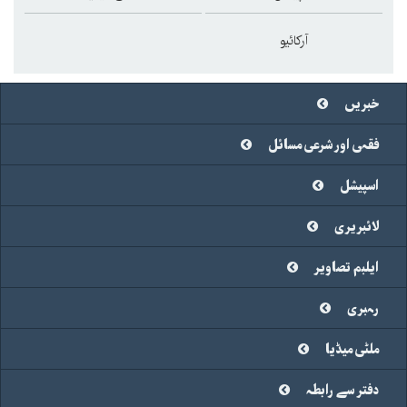
آرکائیو
خبریں
فقہی اور شرعی مسائل
اسپیشل
لائبریری
ایلبم تصاویر
رہبری
ملٹی میڈیا
دفتر سے رابطہ