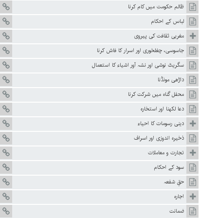
ظالم حکومت میں کام کرنا
لباس کے احکام
مغربی ثقافت کی پیروی
جاسوسی، چغلخوری اور اسرار کا فاش کرنا
سگریٹ نوشی اور نشہ آور اشیاء کا استعمال
داڑھی مونڈنا
محفل گناہ میں شرکت کرنا
دعا لکھنا اور استخارہ
دینی رسومات کا احیاء
ذخیرہ اندوزی اور اسراف
تجارت و معاملات
سود کے احکام
حقِ شفعہ
اجارہ
ضمانت