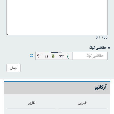
0
700 /
* حفاظتی کوڈ:
ارسال
آرکائیو
خبریں
تقاریر