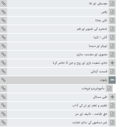
موسیقی اور غنا
رقص
تالی بجانا
نامحرم کی تصویر اور فلم
ڈش ا نٹینا
تھیٹر اور سینما
مصوری اور مجسمہ سازی
جادو، شعبدہ بازی اور روح و جن کا حاضر کرنا
قسمت آزمائی
رشوت
مأمورِخریدو فروخت
طبی مسائل
تعلیم و تعلم اور ان کے آداب
حقِ طباعت ، تالیف اور ہنر
غیر مسلموں کے ساتھ تجارت