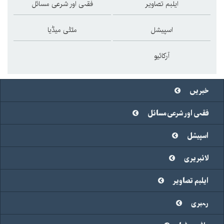
ایلبم تصاویر
فقہی اور شرعی مسائل
اسپیشل
ملٹی میڈیا
آرکائیو
خبریں
فقہی اور شرعی مسائل
اسپیشل
لائبریری
ایلبم تصاویر
رہبری