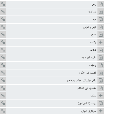
رہن
شراکت
ہبہ
دین و قرض
صلح
وکالت
صدقہ
عاریہ اور ودیعہ
وصیّت
غصب کے احکام
بالغ ہونے کے علائم اور حَجر
مضاربہ کے احکام
بینک
بیمہ (انشورنس)
سرکاری اموال