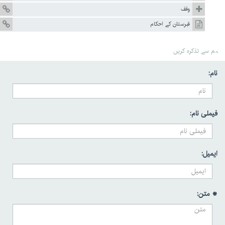
وقف
قبرستان کے احکام
ہم سے تذکرہ کریں
نام:
فیملی نام:
ایمیل:
* متن: