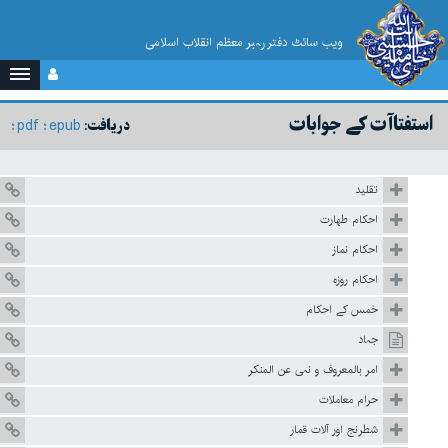
ویب سائٹ دفتر رہبر معظم انقلاب اسلامی
استفتاآت کے جوابات
pdf
epub
دریافت:
تقلید
احکام طهارت
احکام نماز
احکام روزہ
خمس کے احکام
جہاد
امر بالمعروف و نہی عن المنکر
حرام معاملات
شطرنج اور آلات قمار