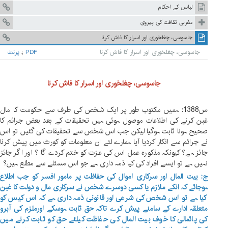
لباس کے احکام
مغربی ثقافت کی پیروی
جاسوسی، چغلخوری اور اسرار کا فاش کرنا
جاسوسی، چغلخوری اور اسرار کا فاش کرنا
PDF
;
پرنٹ
جاسوسی، چغلخوری اور اسرار کا فاش کرنا
س1388: ہمیں مکتوب طور پر ایک شخص کی طرف سے حکومت کا مال
غبن کرنے کی اطلاعات موصول ہوئی ہیں تحقیقات کے بعد بعض جرائم کا
صحیح ہونا ثابت ہوگیا لیکن جب اس شخص سے تحقیقات کی گئیں تو اس
نے جرائم سے انکار کردیا آیا ہمارے لئے ان معلومات کو کورٹ میں پیش کرنا
جائز ہے؟ کیونکہ مذکورہ عمل اس کی عزت کو ختم کردے گا ؟ اور اگر جائز
نہیں ہے تو ایسے افراد کی کیا ذمہ داری ہے جو اس مسئلے سے مطلع ہیں؟
ج: بیت المال اور سرکاری اموال کی حفاظت پر مامور افسر کو جب اطلاع
ہوجائے کہ انکے ملازم یا کسی دوسرے شخص نے سرکاری مال و دولت کا غبن
کیا ہے تو اس شخص کی شرعی اور قانونی ذمہ داری ہے کہ اس کیس کو
متعلقہ ادارے کے سامنے پیش کرے تاکہ حق ثابت ہوسکے اورملزم کی آبرو
کی پائمالی کا خوف بیت المال کی حفاظت کیلئے حق کو ثابت کرنے میں