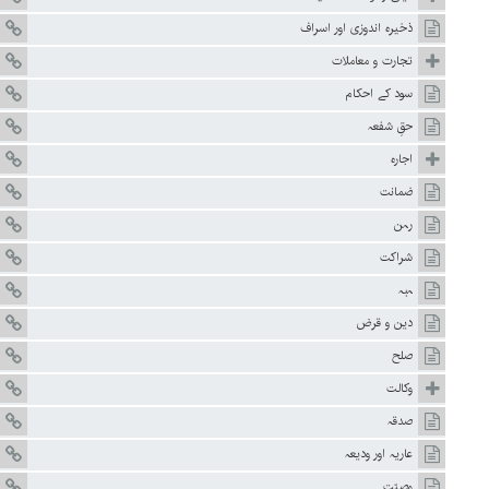
ذخیرہ اندوزی اور اسراف
تجارت و معاملات
سود کے احکام
حقِ شفعہ
اجارہ
ضمانت
رہن
شراکت
ہبہ
دین و قرض
صلح
وکالت
صدقہ
عاریہ اور ودیعہ
وصیّت