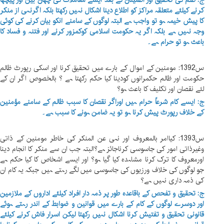
ج: ظلم کی تحقیق اور اطمینان کے بعد ایسے معاملات کی چھان بین اور پیچھا
کرنے کیلئے متعلقہ مراکز کو اطلاع دینا اشکال نہیں رکھتا بلکہ اگرنہی از منکر
کا پیش خیمہ ہو تو واجب ہے البتہ لوگوں کے سامنے انکو بیان کرنے کی کوئی
وجہ نہیں ہے بلکہ اگر یہ حکومت اسلامی کوکمزور کرنے اور فتنہ و فساد کا
باعث ہو تو حرام ہے۔
س1392: مومنین کے اموال کے بارے میں تحقیق کرنا اور اسکی رپورٹ ظالم
حکومت اور ظالم حکمرانوں کودینا کیا حکم رکھتا ہے ؟ بالخصوص اگر ان کے
لئے نقصان اور تکلیف کا باعث ہو؟
ج: ایسے کام شرعاً حرام ہیں اوراگر نقصان کا سبب ظالم کے سامنے مؤمنین
کے خلاف رپورٹ پیش کرنا ہو تو یہ ضامن ہونے کا سبب ہے۔
س1393: کیاامر بالمعروف اور نہی عن المنکر کی خاطر مومنین کے ذاتی
وغیرذاتی امور کی جاسوسی کرناجائز ہے؟البتہ جب ان سے منکر کا انجام دینا
اورمعروف کا ترک کرنا مشاہدہ کیا گیا ہو؟ اور ایسے اشخاص کا کیا حکم ہے
جو لوگوں کی خلاف ورزیوں کی جاسوسی میں لگے رہتے ہیں جبکہ یہ کام ان
کی ذمہ داری نہیں ہے؟
ج: تحقیق و تفحص کے باقاعدہ طور پر ذمہ دار افراد کیلئے اداروں کے ملازمین
اور دوسرے لوگوں کے کام کے بارے میں قوانین و ضوابط کے اندر رہتے ہوئے
قانونی تحقیق و تفتیش کرنا اشکال نہیں رکھتا لیکن اسرار فاش کرنے کیلئے