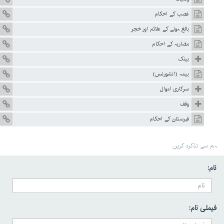
غصب کے احکام
بالغ ہونے کے علائم اور حَجر
مضاربہ کے احکام
بینک
بیمہ (انشورنس)
سرکاری اموال
وقف
قبرستان کے احکام
ہم سے تذکرہ کریں
نام:
فیملی نام: