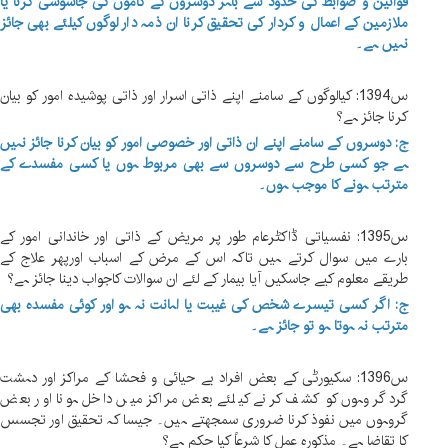
قوانین و ضوابط کی حدود سے باہر دوسروں کے کاموں کی جاسوسی کرنا یا
ملازمین کے اعمال و کردار کی تحقیق کرنا ان ذمہ دار لوگوں کیلئے بھی جائز
نہیں ہے۔
س1394: کیالوگوں کے سامنے اپنے ذاتی اسرار اور ذاتی پوشیدہ امور کو بیان
کرنا جائز ہے؟
ج: دوسروں کے سامنے اپنے ان ذاتی اور خصوصی امور کو بیان کرنا جائز نہیں
ہے جو کسی طرح سے دوسروں سے بھی مربوط ہوں یا کسی مفسدے کے
مترتب ہونے کا موجب ہوں۔
س1395: نفسیاتی ڈاکٹرعام طور پر مریض کے ذاتی اور خاندانی امور کے
بارے میں سوال کرتے ہیں تاکہ اس کے مرض کے اسباب اورپھر علاج کے
طریقے معلوم کیے جاسکیں آیا بیمار کے لئے ان سوالات کاجواب دینا جائز ہے؟
ج: اگر کسی تیسرے شخص کی غیبت یا اہانت نہ ہو اور کوئی مفسدہ بھی
مترتب نہ ہوتا ہو تو جائز ہے۔
س1396: سکیورٹی کے بعض افراد بے حیائی و فحشا کے مراکز اور دہشت
گرد گروہوں کو کشف کرنے کیلئے بعض مراکز میں داخل ہونا اور بعض
گروہوں میں نفوذ کرنا ضروری سمجھتے ہیں۔ جیسا کہ تحقیق اور تجسس
کا تقاضا ہے۔ مذکورہ عمل کا شرعاً کیا حکم ہے؟