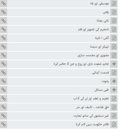
موسیقی اور غنا
رقص
تالی بجانا
نامحرم کی تصویر اور فلم
ڈش ا نٹینا
تھیٹر اور سینما
مصوری اور مجسمہ سازی
جادو، شعبدہ بازی اور روح و جن کا حاضر کرنا
قسمت آزمائی
رشوت
طبی مسائل
تعلیم و تعلم اور ان کے آداب
حقِ طباعت ، تالیف اور ہنر
غیر مسلموں کے ساتھ تجارت
ظالم حکومت میں کام کرنا