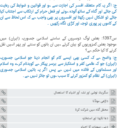
ج: اگر یہ کام متعلقہ افسر کی اجازت سے ہو اور قوانین و ضوابط کی رعایت
کی جائے اور گناہ کے ساتھ آلودہ ہونے اور فعل حرام کے ارتکاب سے اجتناب کیا
جائے تو اشکال نہیں رکھتا اور افسروں پر بھی واجب ہے کہ اس لحاظ سے ان
کے کاموں پر پوری توجہ اور کڑی نگاہ رکھیں ۔
س1397: بعض لوگ دوسروں کے سامنے اسلامی جمہوریہ (ایران) میں
موجود بعض کمزوریوں کو بیان کرتے ہیں ان باتوں کو سننے اور پھر انہیں نقل
کرنے کا کیا حکم ہے؟
ج: واضح ہے کہ کسی بھی ایسے کام کو انجام دینا جو اسلامی جمہوریہ
(ایران) جو کہ عالمی کفر و استکبار سے برسر پیکار ہے کوبدنام کرے وہ اسلام
اور مسلمانوں کے فائدہ میں نہیں ہے پس اگر یہ باتیں اسلامی جمہوری
(ایران) کے نظام کو کمزور کرنے کا سبب ہوں تو جائز نہیں ہے۔
سگریٹ نوشی اور نشہ آور اشیاء کا استعمال
داڑھی مونڈنا
محفل گناہ میں شرکت کرنا
دعا لکھنا اور استخارہ
دینی رسومات کا احیاء