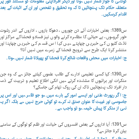
کوتاہی کا جواز شمار نہیں ہوتا اور دیگر افراداپنی معلومات کو مستند طور پر
متعلقہ حکام تک پہنچائیں تا کہ وہ تحقیق و تفحص اور ان کے اثبات کے بعد
اقدام کرسکیں۔
س1389: بعض اخبارات آئے دن چوروں ، دھوکا بازوں ، اداروں کے اندر رشوت
خور گروہوں، بے حیائی کا مظاہرہ کرنے والوں نیز فسادو فحشاکے مراکز اور
نائٹ کلبوں کی خبریں چھاپتے ہیں کیا اس قسم کی خبریں چھاپنا اور
منتشر کرنا ایک طرح سے ترویج فحشا کے زمرے میں نہیں آتا؟
ج: اخبارات میں محض واقعات شائع کرنا فحشا کو پھیلانا شمار نہیں ہوتا۔
س1390: کیا کسی تعلیمی ادارے کے طالب علموں کیلئے جائز ہے کہ وہ جن
منکرات اور برائیوں کا مشاہدہ کرتے ہیں انکی اطلاع تعلیم و تربیت کے ذمہ
دار افراد تک پہنچائیں تاکہ ان کی روک تھام کی جاسکے؟
ج: اگر رپورٹ علنی اور ایسے امور کے بارے میں ہو جو ظاہر ہیں اور اس پر
جاسوسی اور غیبت کا عنوان صدق نہ کرے تو کوئی حرج نہیں ہے بلکہ اگر یہ
نہی از منکر کا پیش خیمہ ہو تو واجب ہے۔
س1391: آیا اداروں کے بعض افسروں کی خیانت اور ظلم کو لوگوں کے سامنے
بیان کرنا جائز ہے؟