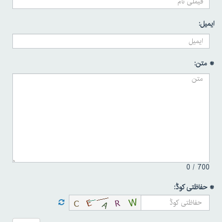
ایمیل:
* متن:
0
700 /
* حفاظتی کوڈ: